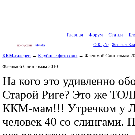
Главная
|
Форум
|
Статьи
|
Бл
О Клубе
|
Женская Кл
по-русски
latviski
ККМ-галереи
→
Клубные фотозалы
→
Флешмоб Слингомам 2
Флешмоб Слингомам 2010
На кого это удивленно об
Старой Риге? Это же ТОЛ
ККМ-мам!!! Утречком у Л
человек 40 со слингами. 