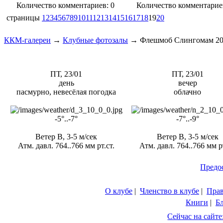
Количество комментариев: 0
Количество комментарие
страницы
1
2
3
4
5
6
7
8
9
10
11
12
13
14
15
16
17
18
19
20
ККМ-галереи
→
Клубные фотозалы
→
Флешмоб Слингомам 2
ПТ, 23/01
ПТ, 23/01
день
вечер
пасмурно, невесёлая погодка
облачно
-5°..-7°
-7°..-9°
Ветер В, 3-5 м/сек
Ветер В, 3-5 м/сек
Атм. давл. 764..766 мм рт.ст.
Атм. давл. 764..766 мм рт
Предо
О клубе
|
Членство в клубе
|
Пра
Книги
|
Б
Сейчас на сайте