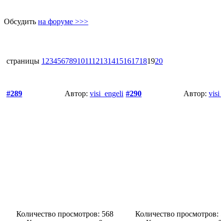
Обсудить
на форуме >>>
страницы
1
2
3
4
5
6
7
8
9
10
11
12
13
14
15
16
17
18
19
20
#289
Автор:
visi_engeli
#290
Автор:
visi
Количество просмотров: 568
Количество просмотров: