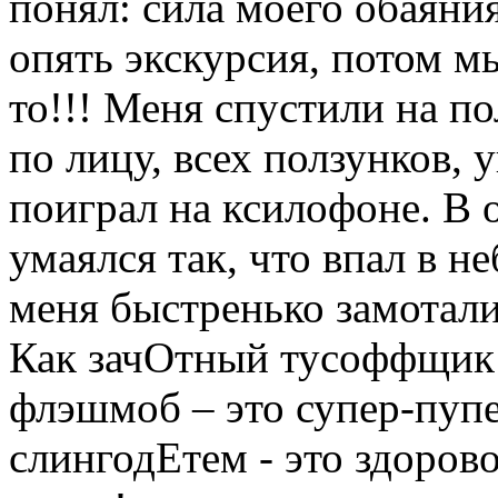
понял: сила моего обаяни
опять экскурсия, потом мы
то!!! Меня спустили на по
по лицу, всех ползунков, 
поиграл на ксилофоне. В 
умаялся так, что впал в н
меня быстренько замотали
Как зачОтный тусоффщик 
флэшмоб – это супер-пупер
слингодЕтем - это здорово,