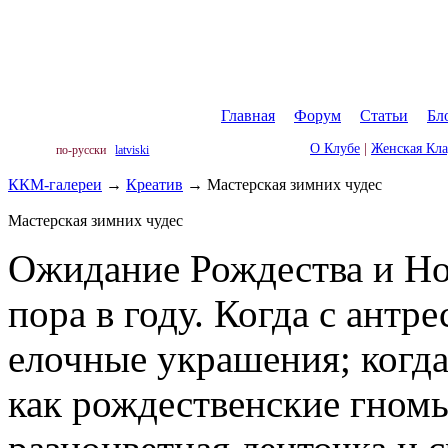
Главная
|
Форум
|
Статьи
|
Бл
О Клубе
|
Женская Кл
по-русски
latviski
ККМ-галереи
→
Креатив
→
Мастерская зимних чудес
Мастерская зимних чудес
Ожидание Рождества и Но
пора в году. Когда с антр
елочные украшения; когд
как рождественские гномы