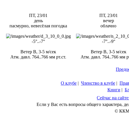
ПТ, 23/01
ПТ, 23/01
день
вечер
пасмурно, невесёлая погодка
облачно
-5°..-7°
-7°..-9°
Ветер В, 3-5 м/сек
Ветер В, 3-5 м/сек
Атм. давл. 764..766 мм рт.ст.
Атм. давл. 764..766 мм рт
Предо
О клубе
|
Членство в клубе
|
Пра
Книги
|
Б
Сейчас на сайте
Если у Вас есть вопросы общего характера, 
© ККМ