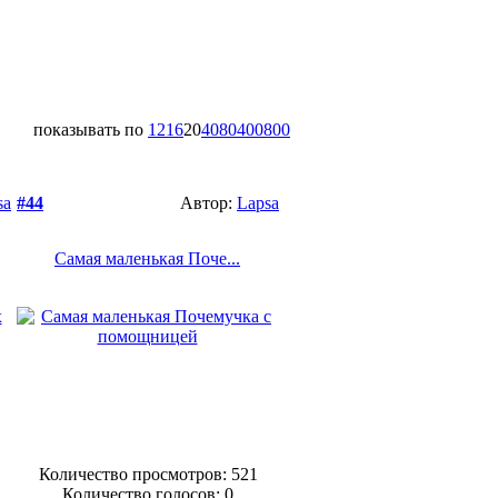
показывать по
12
16
20
40
80
400
800
sa
#44
Автор:
Lapsa
Самая маленькая Поче...
Количество просмотров: 521
Количество голосов:
0