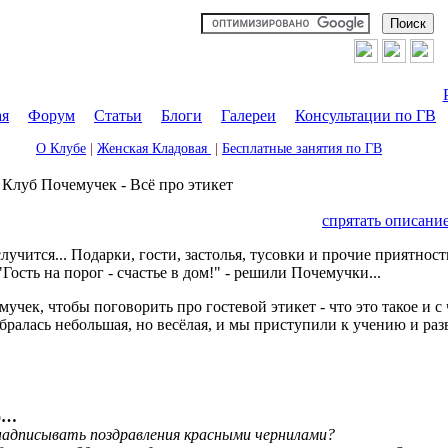
ая
|
Форум
|
Статьи
|
Блоги
|
Галереи
|
Консультации по ГВ
О Клубе
|
Женская Кладовая
|
Бесплатные занятия по ГВ
→
Клуб Почемучек - Всё про этикет
спрятать описани
лучится... Подарки, гости, застолья, тусовки и прочие приятнос
ость на порог - счастье в дом!" - решили Почемучки...
учек, чтобы поговорить про гостевой этикет - что это такое и с ч
бралась небольшая, но весёлая, и мы приступили к учению и раз
то…
надписывать поздравления красными чернилами?