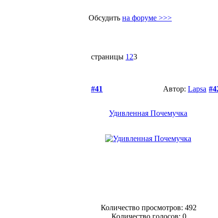
Обсудить
на форуме >>>
страницы
1
2
3
#41
Автор:
Lapsa
#4
Удивленная Почемучка
Количество просмотров: 492
Количество голосов:
0