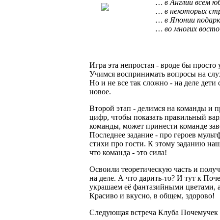
… в Англии всем ю
… в некоторых стр
… в Японии подарк
… во многих вост
Игра эта непростая - вроде бы просто 
Учимся воспринимать вопросы на слу
Но и не все так сложно - на деле дет
новое.
Второй этап - делимся на команды и п
цифр, чтобы показать правильный вари
команды, может принести команде зав
Последнее задание - про героев муль
стихи про гости. К этому заданию н
что команда - это сила!
Освоили теоретическую часть и получ
на деле. А что дарить-то? И тут к По
украшаем её фантазийными цветами, а
Красиво и вкусно, в общем, здорово!
Следующая встреча Клуба Почемучек с