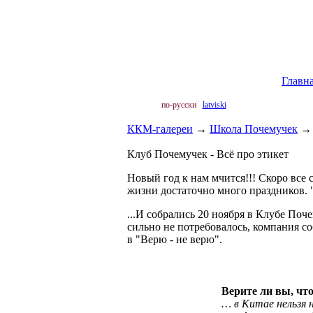
Главн
по-русски
latviski
ККМ-галереи
→
Школа Почемучек
Клуб Почемучек - Всё про этикет
Новый год к нам мчится!!! Скоро все с
жизни достаточно много праздников. "Г
...И собрались 20 ноября в Клубе Почем
сильно не потребовалось, компания со
в "Верю - не верю".
Верите ли вы, ч
… в Китае нельзя 