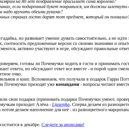
билярам на 80 лет поздравление присылает сама королева?
анах, если подаренный букет понравился, им должны шлепнуть 
и надо вручать обеими руками?
очных странах гостю дарят тот предмет, который он похвалил
угадайка, но развивает умение думать самостоятельно, а не идти 
х, соотносить предложенные версии со своими знаниями и опыт
и смеются, активно участвуют в игре, обсуждают правильные отв
роверяем, готовы ли Почемучки ходить в гости и принимать гост
ант ответа, но обсуждают ответ все вместе - и порой один смел
етное очко.
тфильмов и книг. Вспоминаем, что получали в подарок Гарри По
аши Почемучки приходят уже
командами
- вопросы читают вместе
или свои подарки (принимать подарки Почемучки умеют, провер
чемучкам приходит Алёна -
Ljasenjka
. Сперва делаем из разноцве
 потом делаем наполнение для неё - из разноцветного марципан
остоится в декабре.
Следите за анонсами!