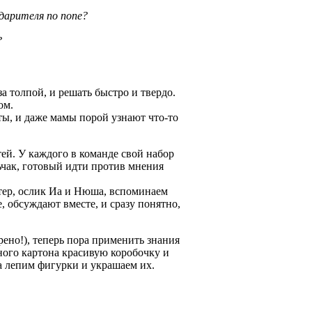
дарителя по попе?
?
за толпой, и решать быстро и твердо.
ом.
еты, и даже мамы порой узнают что-то
ей. У каждого в команде свой набор
ьчак, готовый идти против мнения
ттер, ослик Иа и Нюша, вспоминаем
, обсуждают вместе, и сразу понятно,
ено!), теперь пора применить знания
тного картона красивую коробочку и
а лепим фигурки и украшаем их.