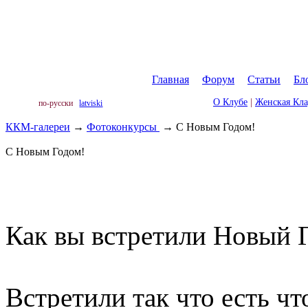
Главная
|
Форум
|
Статьи
|
Бл
О Клубе
|
Женская Кл
по-русски
latviski
ККМ-галереи
→
Фотоконкурсы
→
С Новым Годом!
С Новым Годом!
Как вы встретили Новый Г
Встретили так что есть ч