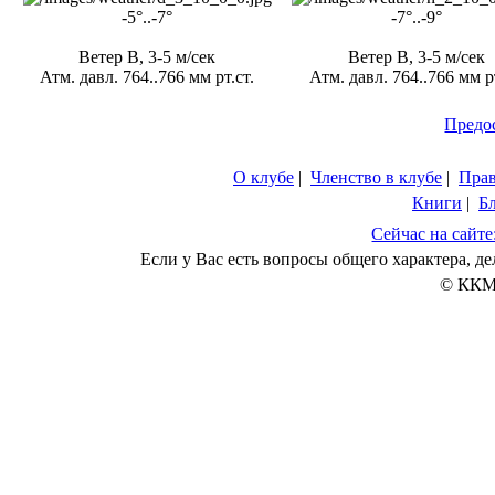
-5°..-7°
-7°..-9°
Ветер В, 3-5 м/сек
Ветер В, 3-5 м/сек
Атм. давл. 764..766 мм рт.ст.
Атм. давл. 764..766 мм рт
Предо
О клубе
|
Членство в клубе
|
Пра
Книги
|
Б
Сейчас на сайте
Если у Вас есть вопросы общего характера, 
© ККМ