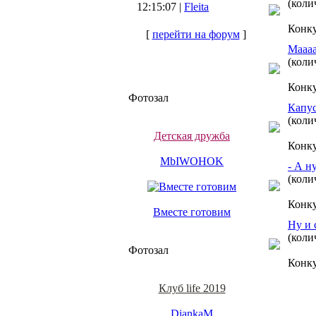
(коли
12:15:07 |
Fleita
Конк
[
перейти на форум
]
Маааа
(коли
Конк
Фотозал
Капус
(коли
Детская дружба
Конк
MbIWOHOK
- А н
(коли
Конк
Вместе готовим
Ну и 
(коли
Фотозал
Конк
Клуб life 2019
DiankaM