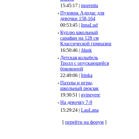
15:45:17 |
morenita
·
Пуховик Адидас для
девочки 158-164
00:53:45 |
InnaLud
·
Куплю школьный
сарафан на 128 см
Классической гимназии
16:50:46 |
Jdask
·
Детская колыбель
Тролл с опускающейся
боковиной
22:49:06 |
Irinka
·
Паззлы и игры,
школьный рюкзак
19:30:51 |
gvinevere
·
Hа девочку 7-9
15:29:24 |
LauLana
[
перейти на форум
]