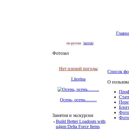
Главн
по-русски
latviski
Фотозал
Нет плохой погоды
Список фо
Litorina
О пользов
Про
Cтать
Осень, осень..........
Пере
Блоги
Фото 
Занятия и экскурсии
Фото 
·
Build Better Loadouts with
u4gm Delta Force Items