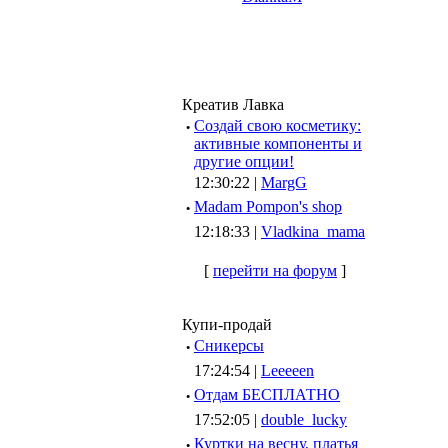
Креатив Лавка
·
Создай свою косметику:
активные компоненты и
другие опции!
12:30:22 |
MargG
·
Madam Pompon's shop
12:18:33 |
Vladkina_mama
[
перейти на форум
]
Купи-продай
·
Сникерсы
17:24:54 |
Leeeeen
·
Отдам БЕСПЛАТНО
17:52:05 |
double_lucky
·
Куртки на весну, платья