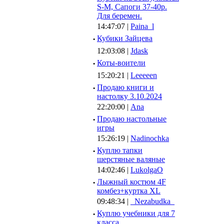
S-M, Сапоги 37-40р.
Для беремен.
14:47:07 |
Paina_l
·
Кубики Зайцева
12:03:08 |
Jdask
·
Коты-воители
15:20:21 |
Leeeeen
·
Продаю книги и
настолку 3.10.2024
22:20:00 |
Ana
·
Продаю настольные
игры
15:26:19 |
Nadinochka
·
Куплю тапки
шерстяные валяные
14:02:46 |
LukolgaO
·
Лыжный костюм 4F
комбез+куртка XL
09:48:34 |
_Nezabudka_
·
Куплю учебники для 7
класса