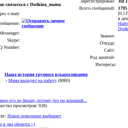
Зарегистрирован:
Jul 1
ак связаться с Do4kina_mama
Всего сообщений:
1795
[0.1
рес e-mail:
в ден
ообщение:
Найт
Do4k
essenger:
Звание:
Skype:
Откуда:
Q Number:
Сайт:
Род занятий:
Интересы:
Наша история грудного вскармливания
·
Мама выходит на работу
(8080)
авно его не брошу, потому что он хороший...
чество просмотров: 928)
урс:
Новое поколение выбирает
о в два оборота :-)