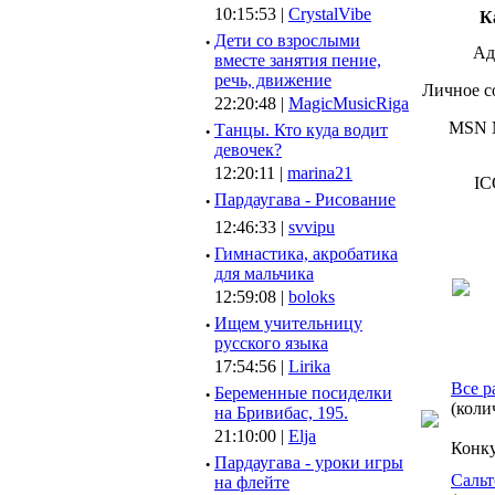
10:15:53 |
CrystalVibe
К
·
Дети со взрослыми
Ад
вместе занятия пение,
речь, движение
Личное с
22:20:48 |
MagicMusicRiga
MSN M
·
Танцы. Кто куда водит
девочек?
12:20:11 |
marina21
IC
·
Пардаугава - Рисование
12:46:33 |
svvipu
·
Гимнастика, акробатика
для мальчика
12:59:08 |
boloks
·
Ищем учительницу
русского языка
17:54:56 |
Lirika
Все р
·
Беременные посиделки
(коли
на Бривибас, 195.
21:10:00 |
Elja
Конк
·
Пардаугава - уроки игры
Сальт
на флейте