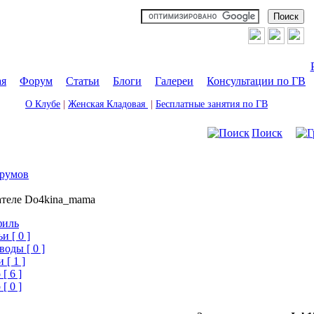
ая
|
Форум
|
Статьи
|
Блоги
|
Галереи
|
Консультации по ГВ
О Клубе
|
Женская Кладовая
|
Бесплатные занятия по ГВ
Поиск
румов
ателе Do4kina_mama
филь
и [ 0 ]
воды [ 0 ]
 [ 1 ]
[ 6 ]
[ 0 ]