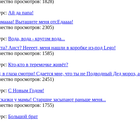
чество просмотров: 1828)
урс:
Ай да папа!
маааа! Вытащите меня отсЕдаааа!
чество просмотров: 2305)
урс:
Вода, вода - кругом вода...
та? Аист? Неееет, меня нашли в коробке из-под Lego!
чество просмотров: 1585)
урс:
Кто-кто в теремочке живёт?
у, в глаза смотри! Сдается мне, что ты не Подводный Дед мороз, а
чество просмотров: 2451)
урс:
С Новым Годом!
сказки у мамы! Старшие засыпают раньше меня...
чество просмотров: 1755)
урс:
Большой брат