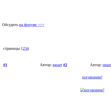
Обсудить
на форуме >>>
страницы
1
2
3
4
#1
Автор:
gasset
#2
Автор:
snus
поговорим?