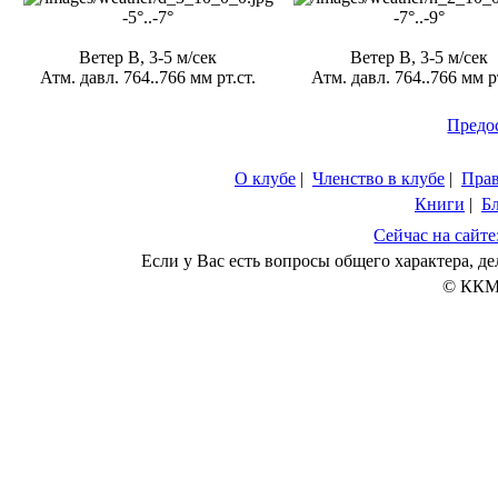
-5°..-7°
-7°..-9°
Ветер В, 3-5 м/сек
Ветер В, 3-5 м/сек
Атм. давл. 764..766 мм рт.ст.
Атм. давл. 764..766 мм рт
Предо
О клубе
|
Членство в клубе
|
Пра
Книги
|
Б
Сейчас на сайте
Если у Вас есть вопросы общего характера, 
© ККМ