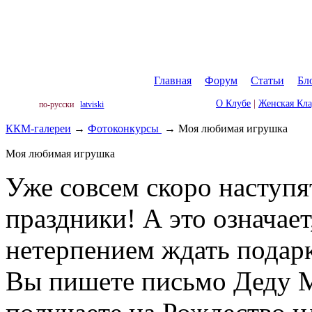
Главная
|
Форум
|
Статьи
|
Бл
О Клубе
|
Женская Кл
по-русски
latviski
ККМ-галереи
→
Фотоконкурсы
→
Моя любимая игрушка
Моя любимая игрушка
Уже совсем скоро наступ
праздники! А это означает,
нетерпением ждать подарк
Вы пишете письмо Деду М