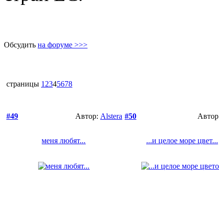
Обсудить
на форуме >>>
страницы
1
2
3
4
5
6
7
8
#49
Автор:
Alstera
#50
Автор
меня любят...
...и целое море цвет...