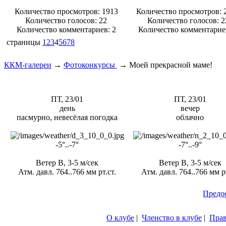
Количество просмотров: 1913
Количество просмотров: 
Количество голосов:
22
Количество голосов:
2
Количество комментариев: 2
Количество комментарие
страницы
1
2
3
4
5
6
7
8
ККМ-галереи
→
Фотоконкурсы
→
Моей прекрасной маме!
ПТ, 23/01
ПТ, 23/01
день
вечер
пасмурно, невесёлая погодка
облачно
-5°..-7°
-7°..-9°
Ветер В, 3-5 м/сек
Ветер В, 3-5 м/сек
Атм. давл. 764..766 мм рт.ст.
Атм. давл. 764..766 мм рт
Предо
О клубе
|
Членство в клубе
|
Пра