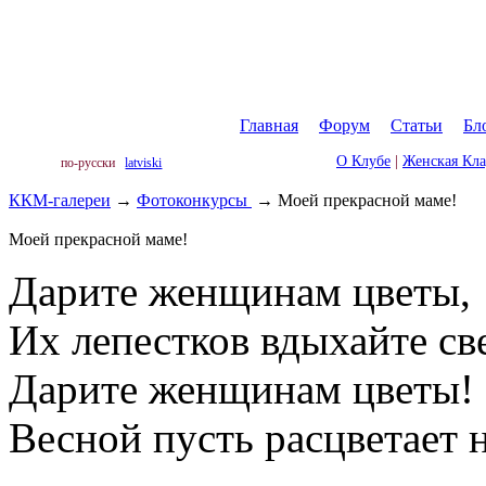
Главная
|
Форум
|
Статьи
|
Бл
О Клубе
|
Женская Кл
по-русски
latviski
ККМ-галереи
→
Фотоконкурсы
→
Моей прекрасной маме!
Моей прекрасной маме!
Дарите женщинам цветы,
Их лепестков вдыхайте св
Дарите женщинам цветы!
Весной пусть расцветает 