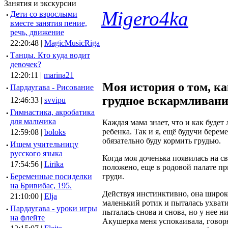
Занятия и экскурсии
Migero4ka
·
Дети со взрослыми
вместе занятия пение,
речь, движение
22:20:48 |
MagicMusicRiga
·
Танцы. Кто куда водит
девочек?
12:20:11 |
marina21
Моя история о том, ка
·
Пардаугава - Рисование
грудное вскармливани
12:46:33 |
svvipu
·
Гимнастика, акробатика
для мальчика
Каждая мама знает, что и как будет 
ребенка. Так и я, ещё будучи береме
12:59:08 |
boloks
обязательно буду кормить грудью.
·
Ищем учительницу
русского языка
Когда моя доченька появилась на све
17:54:56 |
Lirika
положено, еще в родовой палате п
груди.
·
Беременные посиделки
на Бривибас, 195.
Действуя инстинктивно, она широк
21:10:00 |
Elja
маленький ротик и пыталась ухвати
·
Пардаугава - уроки игры
пыталась снова и снова, но у нее н
на флейте
Акушерка меня успокаивала, говор