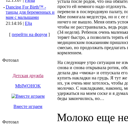
12:15:07 |
Fleita
устала после родов, что она обязате
просто ей немного надо отдохнуть.
·
Dancing For Birth™ -
перевели в послеродовую палату, 
танцы для беременных и
Мне помогала медсестра, но и с ее
мам с малышами
ничего не вышло. Меня опять успок
21:14:16 |
Elja
чтобы не расстраивалась, ведь роди
(34 неделя). Ребенок очень маленьк
[
перейти на форум
]
теряет быстро, а позволить терять е
медицинским показаниям пришлось
смесью, но продолжать предлагать
кормлением.
Фотозал
На следующее утро ситуация не из
снова и снова открывала ротик, обх
делала два «чмока» и отпускала ег
Детская дружба
купить накладки на грудь. Я тут ж
их, уж очень мне хотелось, чтобы д
MbIWOHOK
молочко. С накладками, наконец, м
удержаться на моем соске и я думал
беды закончились, но…
Вместе играем
Молоко еще не
Фотозал