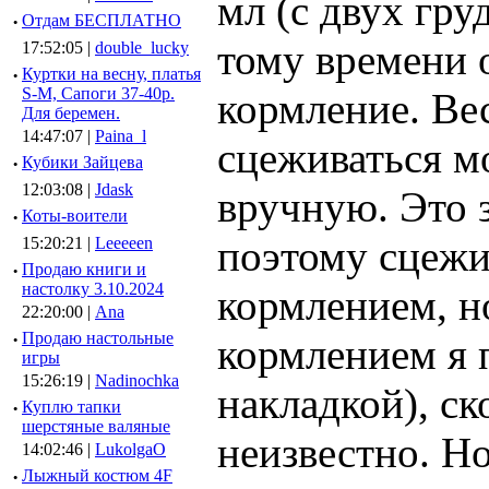
мл (с двух груд
·
Отдам БЕСПЛАТНО
тому времени о
17:52:05 |
double_lucky
·
Куртки на весну, платья
S-M, Сапоги 37-40р.
кормление. Ве
Для беремен.
14:47:07 |
Paina_l
сцеживаться м
·
Кубики Зайцева
12:03:08 |
Jdask
вручную. Это 
·
Коты-воители
поэтому сцежи
15:20:21 |
Leeeeen
·
Продаю книги и
настолку 3.10.2024
кормлением, н
22:20:00 |
Ana
·
Продаю настольные
кормлением я п
игры
15:26:19 |
Nadinochka
накладкой), ск
·
Куплю тапки
шерстяные валяные
неизвестно. Но
14:02:46 |
LukolgaO
·
Лыжный костюм 4F