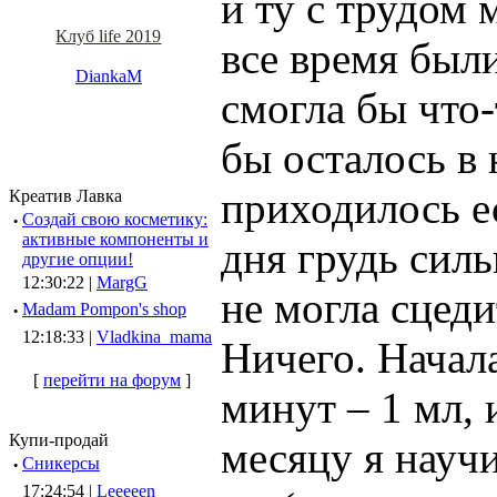
и ту с трудом
Клуб life 2019
все время были
DiankaM
смогла бы что-
бы осталось в
приходилось ес
Креатив Лавка
·
Создай свою косметику:
активные компоненты и
дня грудь силь
другие опции!
12:30:22 |
MargG
не могла сцеди
·
Madam Pompon's shop
12:18:33 |
Vladkina_mama
Ничего. Начал
[
перейти на форум
]
минут – 1 мл, 
Купи-продай
месяцу я науч
·
Сникерсы
17:24:54 |
Leeeeen