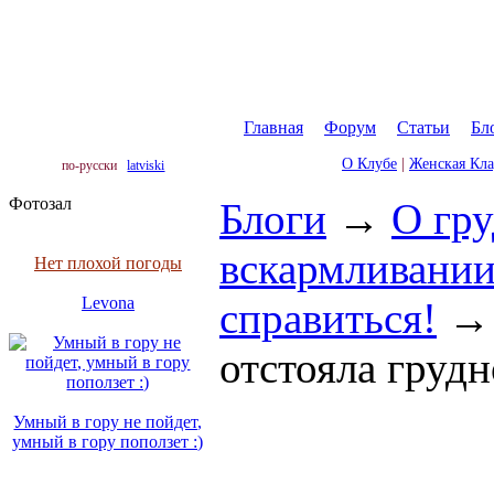
Главная
|
Форум
|
Статьи
|
Бл
О Клубе
|
Женская Кл
по-русски
latviski
Фотозал
Блоги
→
O гр
вскармливани
Нет плохой погоды
Levona
справиться!
отстояла груд
Умный в гору не пойдет,
умный в гору поползет :)