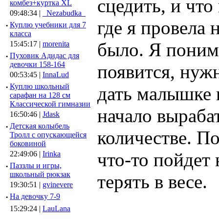
сцедить, и что
комбез+куртка XL
09:48:34 |
_Nezabudka_
где я провела 
·
Куплю учебники для 7
класса
было. Я поним
15:45:17 |
morenita
·
Пуховик Адидас для
девочки 158-164
появится, нуж
00:53:45 |
InnaLud
·
Куплю школьный
дать малышке 
сарафан на 128 см
Классической гимназии
начало выраба
16:50:46 |
Jdask
·
Детская колыбель
количестве. По
Тролл с опускающейся
боковиной
что-то пойдет 
22:49:06 |
Irinka
·
Паззлы и игры,
школьный рюкзак
терять в весе.
19:30:51 |
gvinevere
·
Hа девочку 7-9
15:29:24 |
LauLana