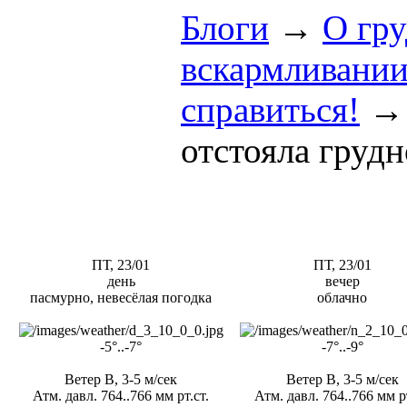
Блоги
→
O гр
вскармливани
справиться!
отстояла груд
ПТ, 23/01
ПТ, 23/01
день
вечер
пасмурно, невесёлая погодка
облачно
-5°..-7°
-7°..-9°
Ветер В, 3-5 м/сек
Ветер В, 3-5 м/сек
Атм. давл. 764..766 мм рт.ст.
Атм. давл. 764..766 мм рт