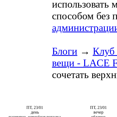
использовать
способом без 
администраци
Блоги
→
Клуб
вещи - LACE
сочетать верх
ПТ, 23/01
ПТ, 23/01
день
вечер
пасмурно, невесёлая погодка
облачно