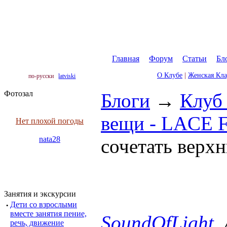
Главная
|
Форум
|
Статьи
|
Бл
О Клубе
|
Женская Кл
по-русски
latviski
Фотозал
Блоги
→
Клуб
вещи - LACE
Нет плохой погоды
nata28
сочетать верх
Занятия и экскурсии
·
Дети со взрослыми
вместе занятия пение,
SoundOfLight
,
речь, движение