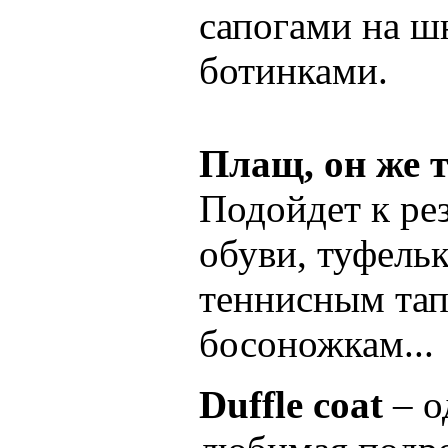
сапогами на шн
ботинками.
Плащ, он же 
Подойдет к ре
обуви, туфельк
теннисным тап
босоножкам...
Duffle coat
– о