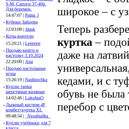
S-M, Сапоги 37-40р.
широкое – с у
Для беремен.
14:47:07 |
Paina_l
·
Кубики Зайцева
Теперь разбер
12:03:08 |
Jdask
·
Коты-воители
куртка
– подой
15:20:21 |
Leeeeen
·
Продаю книги и
даже на латвий
настолку 3.10.2024
22:20:00 |
Ana
универсальная,
·
Продаю настольные
игры
кедами, и с т
15:26:19 |
Nadinochka
·
Куплю тапки
обувь не была 
шерстяные валяные
14:02:46 |
LukolgaO
перебор с цвет
·
Лыжный костюм 4F
комбез+куртка XL
09:48:34 |
_Nezabudka_
·
Куплю учебники для 7
класса