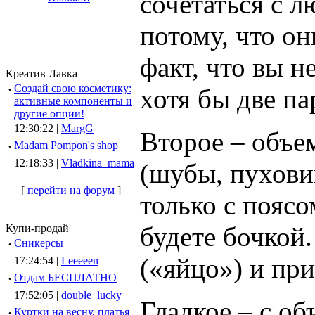
сочетаться с 
потому, что он
факт, что вы н
Креатив Лавка
·
Создай свою косметику:
хотя бы две па
активные компоненты и
другие опции!
12:30:22 |
MargG
Второе – объ
·
Madam Pompon's shop
12:18:33 |
Vladkina_mama
(шубы, пуховик
[
перейти на форум
]
только с пояс
будете бочкой
Купи-продай
·
Сникерсы
(«яйцо») и пр
17:24:54 |
Leeeeen
·
Отдам БЕСПЛАТНО
17:52:05 |
double_lucky
Гладкое – с об
·
Куртки на весну, платья