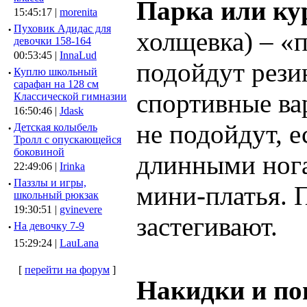
Парка или ку
15:45:17 |
morenita
·
Пуховик Адидас для
холщевка) – «
девочки 158-164
00:53:45 |
InnaLud
подойдут рези
·
Куплю школьный
сарафан на 128 см
спортивные ва
Классической гимназии
16:50:46 |
Jdask
не подойдут, е
·
Детская колыбель
Тролл с опускающейся
боковиной
длинными ног
22:49:06 |
Irinka
·
Паззлы и игры,
мини-платья. П
школьный рюкзак
19:30:51 |
gvinevere
застегивают.
·
Hа девочку 7-9
15:29:24 |
LauLana
[
перейти на форум
]
Накидки и по