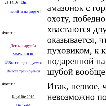
21:14:16 |
Elja
амазонок с го
[
перейти на форум
]
охоту, победн
хвастаются дру
Фотозал
оказывается, ч
Детская дружба
пуховиком, к к
MbIWOHOK
подаренной на
шубой вообще 
Вместе тренируемся
Итак, первое, 
Фотозал
невозможно по
Клуб life 2019
DiankaM