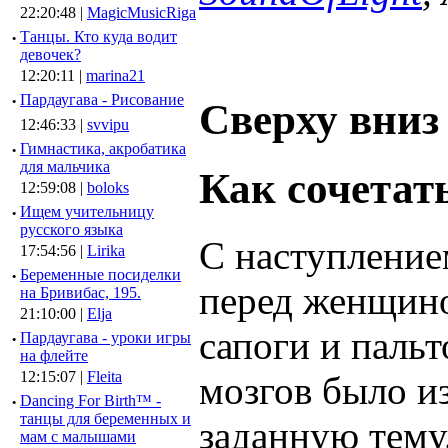
22:20:48 |
MagicMusicRiga
·
Танцы. Кто куда водит
девочек?
12:20:11 |
marina21
·
Пардаугава - Рисование
Сверху вниз
12:46:33 |
svvipu
·
Гимнастика, акробатика
для мальчика
Как сочетат
12:59:08 |
boloks
·
Ищем учительницу
русского языка
С наступление
17:54:56 |
Lirika
·
Беременные посиделки
перед женщино
на Бривибас, 195.
21:10:00 |
Elja
сапоги и паль
·
Пардаугава - уроки игры
на флейте
12:15:07 |
Fleita
мозгов было и
·
Dancing For Birth™ -
танцы для беременных и
заданную тему
мам с малышами