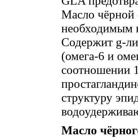
GLA предотвра
Масло чёрной 
необходимым к
Содержит g-ли
(омега-6 и ом
соотношении 1
простагландин
структуру эпи
водоудержива
Масло чёрног