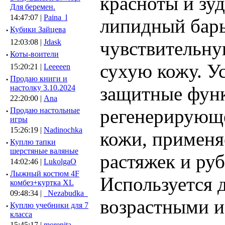
красноты и зуд
Для беремен.
14:47:07 |
Paina_l
липидный барь
·
Кубики Зайцева
чувствительну
12:03:08 |
Jdask
·
Коты-воители
сухую кожу. У
15:20:21 |
Leeeeen
·
Продаю книги и
защитные функ
настолку 3.10.2024
22:20:00 |
Ana
регенерирующе
·
Продаю настольные
игры
15:26:19 |
Nadinochka
кожи, применя
·
Куплю тапки
шерстяные валяные
растяжек и руб
14:02:46 |
LukolgaO
·
Лыжный костюм 4F
Используется 
комбез+куртка XL
09:48:34 |
_Nezabudka_
возрастными и
·
Куплю учебники для 7
класса
15:45:17 |
morenita