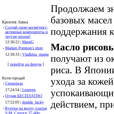
Продолжаем зн
базовых масел 
Креатив Лавка
·
Создай свою косметику:
поддержания к
активные компоненты и
другие опции!
12:30:22 |
MargG
Масло рисовы
·
Madam Pompon's shop
12:18:33 |
Vladkina_mama
получают из о
[
перейти на форум
]
риса. В Япони
ухода за кожей
Купи-продай
·
Сникерсы
успокаивающи
17:24:54 |
Leeeeen
·
Отдам БЕСПЛАТНО
действием, пр
17:52:05 |
double_lucky
·
Куртки на весну, платья
S-M, Сапоги 37-40р.