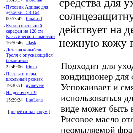
средства для у
·
Пуховик Адидас для
солнцезащитну
девочки 158-164
00:53:45 |
InnaLud
действует на д
·
Куплю школьный
сарафан на 128 см
Классической гимназии
нежную кожу г
16:50:46 |
Jdask
·
Детская колыбель
Тролл с опускающейся
боковиной
Подходит для ухо
22:49:06 |
Irinka
кондиционер для 
·
Паззлы и игры,
школьный рюкзак
Успокаивает и см
19:30:51 |
gvinevere
·
Hа девочку 7-9
использоваться д
15:29:24 |
LauLana
виде может быть 
[
перейти на форум
]
Рисовое масло от
неомыляемой фрак