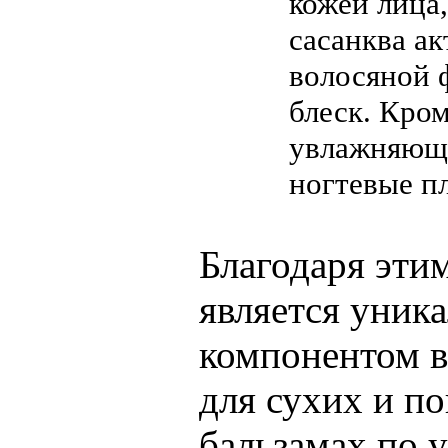
кожей лица,
сасанква ак
волосяной 
блеск. Кро
увлажняющи
ногтевые п
Благодаря эти
является уник
компонентом в
для сухих и по
бальзамах по 