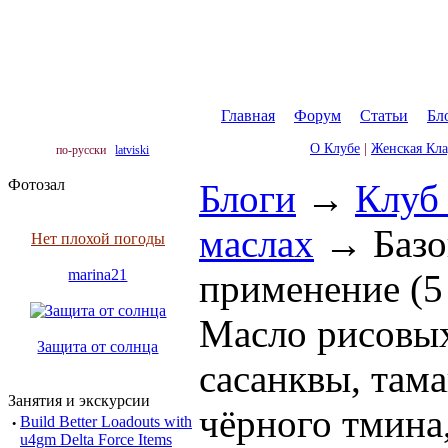
Главная
|
Форум
|
Статьи
|
Бл
О Клубе
|
Женская Кл
по-русски
latviski
Фотозал
Блоги
→
Клуб
маслах
→
Базо
Нет плохой погоды
marina21
применение (5
Масло рисовых
Защита от солнца
сасанквы, там
Занятия и экскурсии
чёрного тмина
·
Build Better Loadouts with
u4gm Delta Force Items