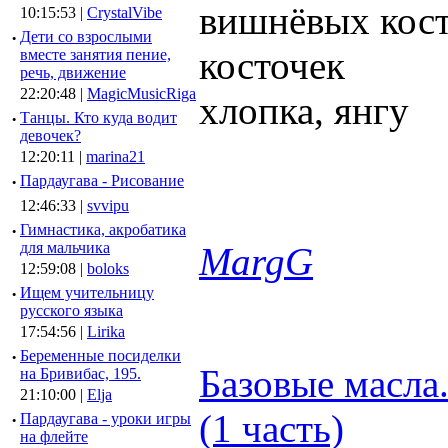
вишнёвых кост
10:15:53 |
CrystalVibe
·
Дети со взрослыми
косточек
вместе занятия пение,
речь, движение
22:20:48 |
MagicMusicRiga
хлопка, янгу
·
Танцы. Кто куда водит
девочек?
12:20:11 |
marina21
·
Пардаугава - Рисование
12:46:33 |
svvipu
·
Гимнастика, акробатика
для мальчика
MargG
12:59:08 |
boloks
·
Ищем учительницу
русского языка
17:54:56 |
Lirika
·
Беременные посиделки
Базовые масла
на Бривибас, 195.
21:10:00 |
Elja
(1 часть)
·
Пардаугава - уроки игры
на флейте