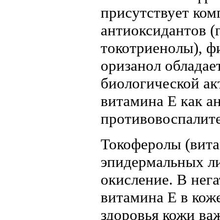
присутствует ком
антиоксидантов (
токотриенолы), ф
оризанол обладае
биологической акт
витамина Е как а
противовоспалит
Токоферолы (вита
эпидермальных л
окисление. В нег
витамина Е в кож
здоровья кожи ва