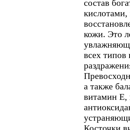
состав бо
кислотами,
восстановл
кожи. Это 
увлажняюще
всех типов
раздражени
Превосходно
а также ба
витамин Е,
антиоксида
устраняющи
Косточки в