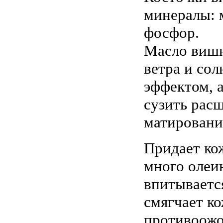
минералы: м
фосфор.
Масло вишн
ветра и со
эффектом, а
сузить рас
матировани
Придает ко
много олеин
впитываетс
смягчает к
противоож