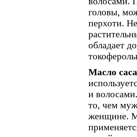
волосами. 
головы, мо
перхоти. Н
растительны
обладает д
токоферолы
Масло сас
используетс
и волосами.
то, чем му
женщине. М
применяется