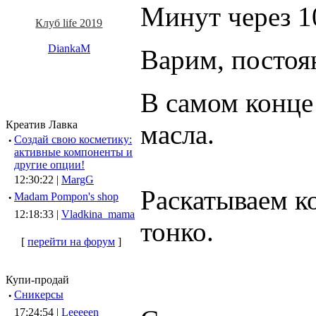
Минут через 10
Клуб life 2019
DiankaM
Варим, постоя
В самом конце
Креатив Лавка
масла.
·
Создай свою косметику:
активные компоненты и
другие опции!
12:30:22 |
MargG
Раскатываем к
·
Madam Pompon's shop
12:18:33 |
Vladkina_mama
тонко.
[
перейти на форум
]
Купи-продай
·
Сникерсы
17:24:54 |
Leeeeen