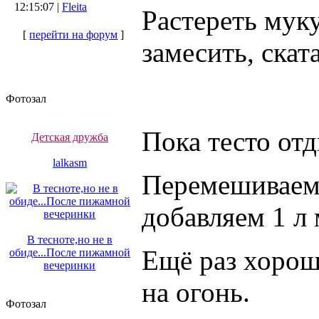
12:15:07 |
Fleita
Растереть мук
[
перейти на форум
]
замесить, скат
Фотозал
Пока тесто отд
Детская дружба
lalkasm
Перемешиваем 6
добавляем 1 л 
В тесноте,но не в
Ещё раз хорош
обиде...После пижамной
вечеринки
на огонь.
Фотозал