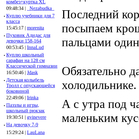
комбез+куртка XL
09:48:34 |
_Nezabudka_
Последний ко
·
Куплю учебники для 7
класса
посыпаем кро
15:45:17 |
morenita
·
Пуховик Адидас для
пальцами один
девочки 158-164
00:53:45 |
InnaLud
·
Куплю школьный
сарафан на 128 см
Классической гимназии
Обязательно да
16:50:46 |
Jdask
·
Детская колыбель
холодильнике.
Тролл с опускающейся
боковиной
22:49:06 |
Irinka
А с утра под 
·
Паззлы и игры,
школьный рюкзак
маленьким кус
19:30:51 |
gvinevere
·
Hа девочку 7-9
15:29:24 |
LauLana