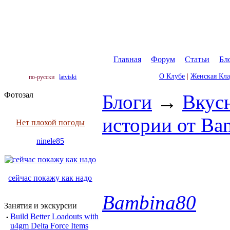
Главная
|
Форум
|
Статьи
|
Бл
О Клубе
|
Женская Кл
по-русски
latviski
Фотозал
Блоги
→
Вкус
истории от Вa
Нет плохой погоды
ninele85
сейчас покажу как надо
Bambina80
Занятия и экскурсии
·
Build Better Loadouts with
u4gm Delta Force Items