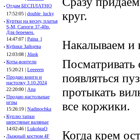
Сразу придаем
·
Отдам БЕСПЛАТНО
круг.
17:52:05 |
double_lucky
·
Куртки на весну, платья
S-M, Сапоги 37-40р.
Для беремен.
14:47:07 |
Paina_l
Накалываем и в
·
Кубики Зайцева
12:03:08 |
Jdask
Посматривать о
·
Коты-воители
15:20:21 |
Leeeeen
появляться пу
·
Продаю книги и
настолку 3.10.2024
протыкать вил
22:20:00 |
Ana
·
Продаю настольные
все коржики.
игры
15:26:19 |
Nadinochka
·
Куплю тапки
шерстяные валяные
14:02:46 |
LukolgaO
Когда крем ост
·
Лыжный костюм 4F