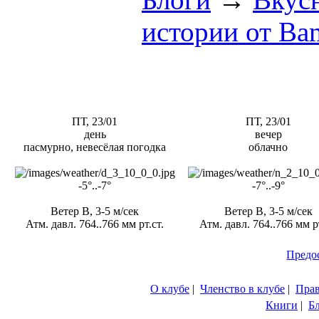
истории от Вa
ПТ, 23/01
ПТ, 23/01
день
вечер
пасмурно, невесёлая погодка
облачно
-5°..-7°
-7°..-9°
Ветер В, 3-5 м/сек
Ветер В, 3-5 м/сек
Атм. давл. 764..766 мм рт.ст.
Атм. давл. 764..766 мм рт
Предо
О клубе
|
Членство в клубе
|
Пра
Книги
|
Б