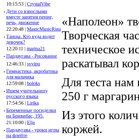
10:15:53 |
CrystalVibe
·
Дети со взрослыми
вместе занятия пение,
«Наполеон» тв
речь, движение
22:20:48 |
MagicMusicRiga
Творческая час
·
Танцы. Кто куда водит
девочек?
техническое ис
12:20:11 |
marina21
·
Пардаугава - Рисование
раскатывал кор
12:46:33 |
svvipu
·
Гимнастика, акробатика
для мальчика
Для теста нам 
12:59:08 |
boloks
·
Ищем учительницу
250 г маргарин
русского языка
17:54:56 |
Lirika
·
Беременные посиделки
Из этого коли
на Бривибас, 195.
21:10:00 |
Elja
коржей.
·
Пардаугава - уроки игры
на флейте