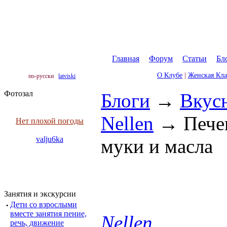
Главная
|
Форум
|
Статьи
|
Бл
О Клубе
|
Женская Кл
по-русски
latviski
Фотозал
Блоги
→
Вкус
Nellen
→
Печен
Нет плохой погоды
valju6ka
муки и масла
Занятия и экскурсии
·
Дети со взрослыми
вместе занятия пение,
Nellen
речь, движение