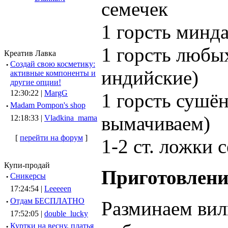
семечек
1 горсть минд
1 горсть любы
Креатив Лавка
·
Создай свою косметику:
индийские)
активные компоненты и
другие опции!
12:30:22 |
MargG
1 горсть сушё
·
Madam Pompon's shop
вымачиваем)
12:18:33 |
Vladkina_mama
[
перейти на форум
]
1-2 ст. ложки 
Купи-продай
Приготовлени
·
Сникерсы
17:24:54 |
Leeeeen
·
Отдам БЕСПЛАТНО
Разминаем вил
17:52:05 |
double_lucky
·
Куртки на весну, платья