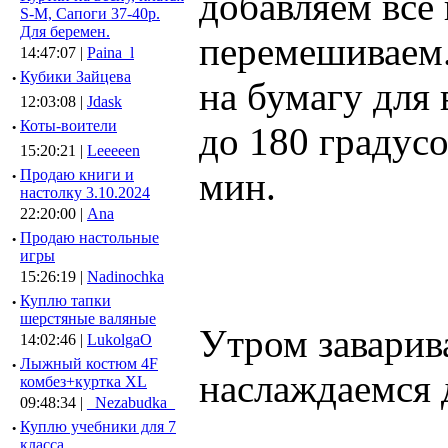
добавляем все
S-M, Сапоги 37-40р.
Для беремен.
перемешиваем.
14:47:07 |
Paina_l
·
Кубики Зайцева
на бумагу для
12:03:08 |
Jdask
·
Коты-воители
до 180 градус
15:20:21 |
Leeeeen
мин.
·
Продаю книги и
настолку 3.10.2024
22:20:00 |
Ana
·
Продаю настольные
игры
15:26:19 |
Nadinochka
·
Куплю тапки
шерстяные валяные
Утром заварив
14:02:46 |
LukolgaO
·
Лыжный костюм 4F
наслаждаемся 
комбез+куртка XL
09:48:34 |
_Nezabudka_
·
Куплю учебники для 7
класса