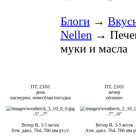
Блоги
→
Вкус
Nellen
→
Печен
муки и масла
ПТ, 23/01
ПТ, 23/01
день
вечер
пасмурно, невесёлая погодка
облачно
-5°..-7°
-7°..-9°
Ветер В, 3-5 м/сек
Ветер В, 3-5 м/сек
Атм. давл. 764..766 мм рт.ст.
Атм. давл. 764..766 мм рт