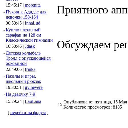
15:45:17 |
morenita
Приятного апп
·
Пуховик Адидас для
девочки 158-164
00:53:45 |
InnaLud
·
Куплю школьный
сарафан на 128 см
Классической гимназии
Обсуждаем ре
16:50:46 |
Jdask
·
Детская колыбель
Тролл с опускающейся
боковиной
22:49:06 |
Irinka
·
Паззлы и игры,
школьный рюкзак
19:30:51 |
gvinevere
·
Hа девочку 7-9
15:29:24 |
LauLana
Опубликовано: пятница, 15 Мая
15
Количество просмотров: 8185
[
перейти на форум
]