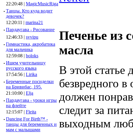
22:20:48 |
MagicMusicRiga
·
Танцы. Кто куда водит
девочек?
12:20:11 |
marina21
·
Пардаугава - Рисование
Печенье из с
12:46:33 |
svvipu
·
Гимнастика, акробатика
масла
для мальчика
12:59:08 |
boloks
·
Ищем учительницу
В этой статье
русского языка
17:54:56 |
Lirika
безвредного в
·
Беременные посиделки
на Бривибас, 195.
должен понрав
21:10:00 |
Elja
·
Пардаугава - уроки игры
на флейте
следит за пита
12:15:07 |
Fleita
·
Dancing For Birth™ -
выходным люб
танцы для беременных и
мам с малышами