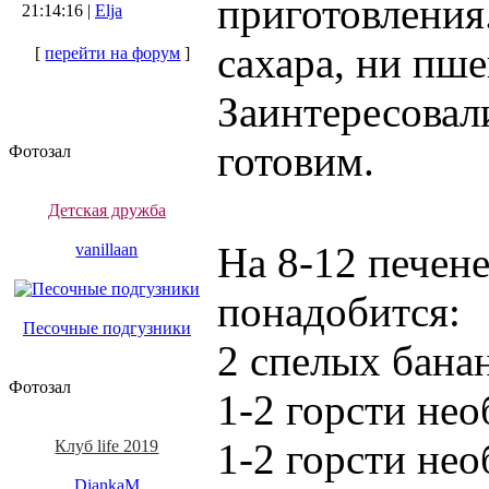
приготовления
21:14:16 |
Elja
сахара, ни пше
[
перейти на форум
]
Заинтересовал
готовим.
Фотозал
Детская дружба
На 8-12 печене
vanillaan
понадобится:
Песочные подгузники
2 спелых бана
Фотозал
1-2 горсти не
1-2 горсти не
Клуб life 2019
DiankaM