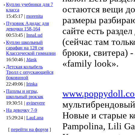
·
Куплю учебники для 7
остаются вещи до
класса
15:45:17 |
morenita
размеры разбираю
·
Пуховик Адидас для
сайте есть раздел
девочки 158-164
00:53:45 |
InnaLud
(сейчас там толь
·
Куплю школьный
сарафан на 128 см
брюки, свитера) 
Классической гимназии
16:50:46 |
Jdask
«family look».
·
Детская колыбель
Тролл с опускающейся
боковиной
22:49:06 |
Irinka
www.poppydoll.co
·
Паззлы и игры,
школьный рюкзак
мультибрендовый
19:30:51 |
gvinevere
·
Hа девочку 7-9
Новые и старые к
15:29:24 |
LauLana
Pampolina, Lili Ga
[
перейти на форум
]