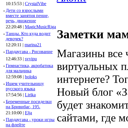
10:15:53 |
CrystalVibe
·
Дети со взрослыми
вместе занятия пение,
речь, движение
22:20:48 |
MagicMusicRiga
Заметки ма
·
Танцы. Кто куда водит
девочек?
12:20:11 |
marina21
Магазины все 
·
Пардаугава - Рисование
12:46:33 |
svvipu
виртуальных п
·
Гимнастика, акробатика
для мальчика
интернете? Тог
12:59:08 |
boloks
·
Ищем учительницу
Новый блог «
русского языка
17:54:56 |
Lirika
будет знакоми
·
Беременные посиделки
на Бривибас, 195.
21:10:00 |
Elja
сайтами, где м
·
Пардаугава - уроки игры
на флейте