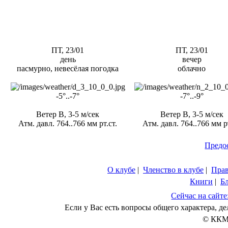
ПТ, 23/01
ПТ, 23/01
день
вечер
пасмурно, невесёлая погодка
облачно
-5°..-7°
-7°..-9°
Ветер В, 3-5 м/сек
Ветер В, 3-5 м/сек
Атм. давл. 764..766 мм рт.ст.
Атм. давл. 764..766 мм рт
Предо
О клубе
|
Членство в клубе
|
Пра
Книги
|
Б
Сейчас на сайте
Если у Вас есть вопросы общего характера, 
© ККМ