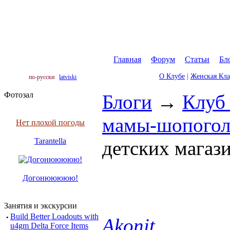
Главная
|
Форум
|
Статьи
|
Бл
О Клубе
|
Женская Кл
по-русски
latviski
Фотозал
Блоги
→
Клуб
мамы-шопогол
Нет плохой погоды
Tarantella
детских магаз
Догонююююю!
Занятия и экскурсии
·
Build Better Loadouts with
Akonit
u4gm Delta Force Items