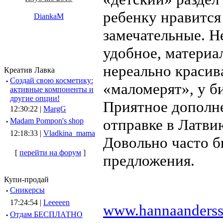
ребенку нравится
DiankaM
замечательные. Н
удобное, материа
нереально красив
Креатив Лавка
·
Создай свою косметику:
«маломерят», у б
активные компоненты и
другие опции!
Приятное дополн
12:30:22 |
MargG
отправке в Латви
·
Madam Pompon's shop
12:18:33 |
Vladkina_mama
Довольно часто б
[
перейти на форум
]
предложения.
Купи-продай
·
Сникерсы
17:24:54 |
Leeeeen
www.hannaanders
·
Отдам БЕСПЛАТНО