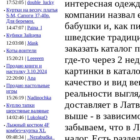
интересная одежд
17:52:05 |
double_lucky
·
Куртки на весну, платья
компании назвал 
S-M, Сапоги 37-40р.
Для беремен.
бабушки и, как п
14:47:07 |
Paina_l
шведские традици
·
Кубики Зайцева
12:03:08 |
Jdask
заказать каталог
·
Коты-воители
где-то через 2 не
15:20:21 |
Leeeeen
·
Продаю книги и
картинки в катал
настолку 3.10.2024
22:20:00 |
Ana
качество и вид ве
·
Продаю настольные
реальности выгля
игры
15:26:19 |
Nadinochka
доставляет в Латв
·
Куплю тапки
шерстяные валяные
выше - в зависимо
14:02:46 |
LukolgaO
забываем, что в 
·
Лыжный костюм 4F
комбез+куртка XL
налог. Есть разде
09:48:34 |
_Nezabudka_