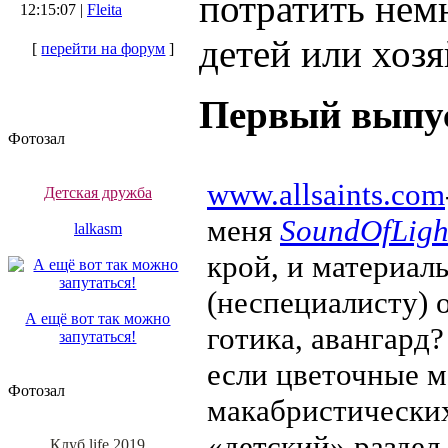
потратить нем
12:15:07 |
Fleita
детей или хозя
[
перейти на форум
]
Первый выпус
Фотозал
www.allsaints.com
Детская дружба
меня
SoundOfLigh
lalkasm
крой, и материалы
(неспециалисту) 
А ещё вот так можно
готика, авангард
запутаться!
если цветочные м
Фотозал
макабристических
«детский» раздел
Клуб life 2019