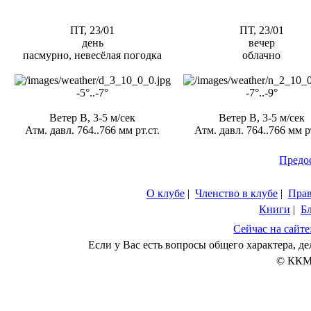
ПТ, 23/01
ПТ, 23/01
день
вечер
пасмурно, невесёлая погодка
облачно
-5°..-7°
-7°..-9°
Ветер В, 3-5 м/сек
Ветер В, 3-5 м/сек
Атм. давл. 764..766 мм рт.ст.
Атм. давл. 764..766 мм рт
Предо
О клубе
|
Членство в клубе
|
Пра
Книги
|
Б
Сейчас на сайте
Если у Вас есть вопросы общего характера, 
© ККМ