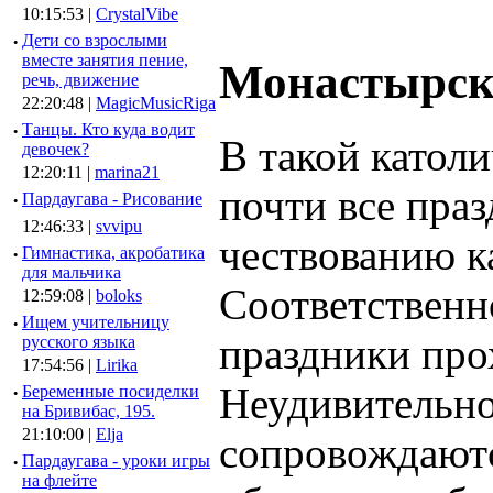
10:15:53 |
CrystalVibe
·
Дети со взрослыми
вместе занятия пение,
Монастырск
речь, движение
22:20:48 |
MagicMusicRiga
·
Танцы. Кто куда водит
В такой катол
девочек?
12:20:11 |
marina21
почти все пра
·
Пардаугава - Рисование
12:46:33 |
svvipu
чествованию к
·
Гимнастика, акробатика
для мальчика
Соответственн
12:59:08 |
boloks
·
Ищем учительницу
праздники про
русского языка
17:54:56 |
Lirika
Неудивительно 
·
Беременные посиделки
на Бривибас, 195.
21:10:00 |
Elja
сопровождают
·
Пардаугава - уроки игры
на флейте