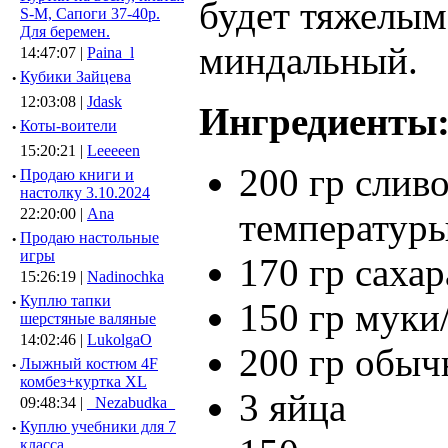
будет тяжелым
S-M, Сапоги 37-40р.
Для беремен.
миндальный.
14:47:07 |
Paina_l
·
Кубики Зайцева
12:03:08 |
Jdask
Ингредиенты
·
Коты-воители
15:20:21 |
Leeeeen
200 гр слив
·
Продаю книги и
настолку 3.10.2024
22:20:00 |
Ana
температур
·
Продаю настольные
игры
170 гр сахар
15:26:19 |
Nadinochka
·
Куплю тапки
150 гр муки
шерстяные валяные
14:02:46 |
LukolgaO
200 гр обыч
·
Лыжный костюм 4F
комбез+куртка XL
3 яйца
09:48:34 |
_Nezabudka_
·
Куплю учебники для 7
класса