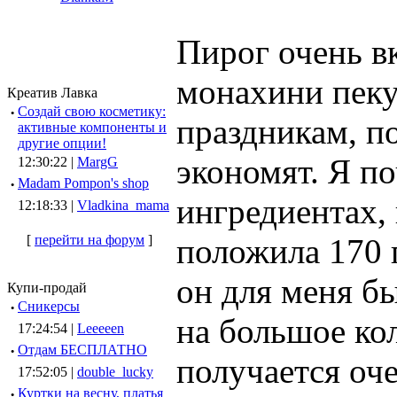
Пирог очень в
монахини пеку
Креатив Лавка
·
Создай свою косметику:
праздникам, п
активные компоненты и
другие опции!
экономят. Я по
12:30:22 |
MargG
·
Madam Pompon's shop
ингредиентах, 
12:18:33 |
Vladkina_mama
положила 170 г
[
перейти на форум
]
он для меня б
Купи-продай
·
Сникерсы
на большое кол
17:24:54 |
Leeeeen
·
Отдам БЕСПЛАТНО
получается оч
17:52:05 |
double_lucky
·
Куртки на весну, платья