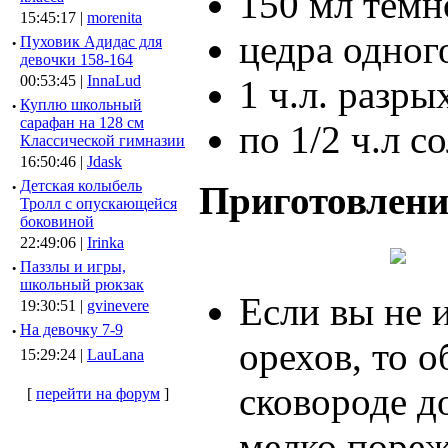
150 мл темн
15:45:17 |
morenita
цедра одног
·
Пуховик Адидас для
девочки 158-164
00:53:45 |
InnaLud
1 ч.л. разры
·
Куплю школьный
сарафан на 128 см
по 1/2 ч.л с
Классической гимназии
16:50:46 |
Jdask
·
Детская колыбель
Приготовлени
Тролл с опускающейся
боковиной
22:49:06 |
Irinka
·
Паззлы и игры,
школьный рюкзак
Если вы не 
19:30:51 |
gvinevere
·
Hа девочку 7-9
орехов, то 
15:29:24 |
LauLana
сковороде до
[
перейти на форум
]
мелко пореж