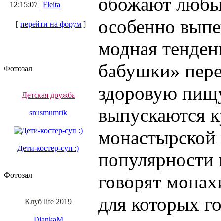
обожают любые
12:15:07 |
Fleita
особенно выпе
[
перейти на форум
]
модная тенден
бабушки» пере
Фотозал
здоровую пищу
Детская дружба
выпускаются к
snusmumrik
монастырской к
Дети-костер-суп :)
популярности 
Фотозал
говорят монах
для которых г
Клуб life 2019
DiankaM