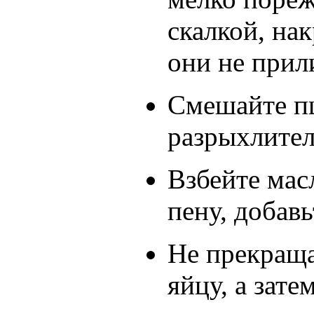
скалкой, на
они не прил
Смешайте п
разрыхлител
Взбейте мас
пену, добав
Не прекраща
яйцу, а зате