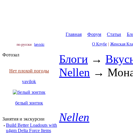
Главная
|
Форум
|
Статьи
|
Бл
О Клубе
|
Женская Кл
по-русски
latviski
Фотозал
Блоги
→
Вкус
Nellen
→
Мона
Нет плохой погоды
vavilok
белый зонтик
Nellen
Занятия и экскурсии
·
Build Better Loadouts with
u4gm Delta Force Items