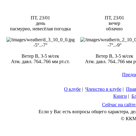
ПТ, 23/01
ПТ, 23/01
день
вечер
пасмурно, невесёлая погодка
облачно
-5°..-7°
-7°..-9°
Ветер В, 3-5 м/сек
Ветер В, 3-5 м/сек
Атм. давл. 764..766 мм рт.ст.
Атм. давл. 764..766 мм рт
Предо
О клубе
|
Членство в клубе
|
Пра
Книги
|
Б
Сейчас на сайте
Если у Вас есть вопросы общего характера, 
© ККМ