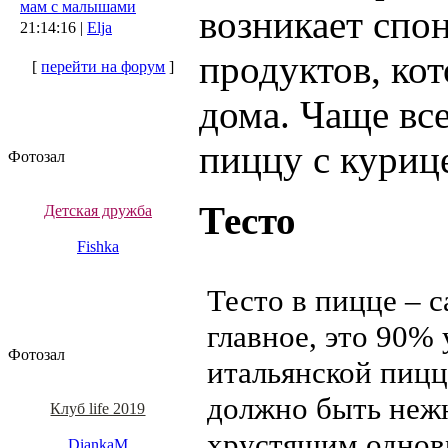
мам с малышами
возникает спо
21:14:16 |
Elja
продуктов, кот
[
перейти на форум
]
дома. Чаще все
пиццу с куриц
Фотозал
Тесто
Детская дружба
Fishka
Тесто в пицце – 
главное, это 90% 
Фотозал
итальянской пицц
должно быть неж
Клуб life 2019
хрустящим однов
DiankaM