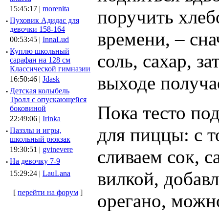
15:45:17 |
morenita
поручить хлебо
·
Пуховик Адидас для
девочки 158-164
времени, – сн
00:53:45 |
InnaLud
·
Куплю школьный
соль, сахар, з
сарафан на 128 см
Классической гимназии
выходе получае
16:50:46 |
Jdask
·
Детская колыбель
Тролл с опускающейся
Пока тесто по
боковиной
22:49:06 |
Irinka
для пиццы: с т
·
Паззлы и игры,
школьный рюкзак
19:30:51 |
gvinevere
сливаем сок, 
·
Hа девочку 7-9
вилкой, добавл
15:29:24 |
LauLana
[
перейти на форум
]
орегано, можн