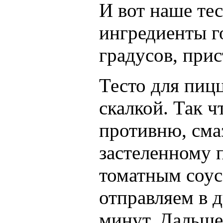
И вот наше тес
ингредиенты го
градусов, прис
Тесто для пиц
скалкой. Так ч
противню, сма
застеленному 
томатным соусо
отправляем в д
минут. Дальше