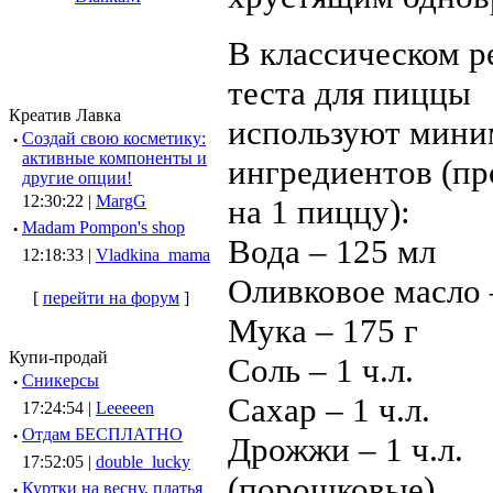
В классическом р
теста для пиццы
Креатив Лавка
используют мин
·
Создай свою косметику:
активные компоненты и
ингредиентов (п
другие опции!
12:30:22 |
MargG
на 1 пиццу):
·
Madam Pompon's shop
Вода – 125 мл
12:18:33 |
Vladkina_mama
Оливковое масло –
[
перейти на форум
]
Мука – 175 г
Купи-продай
Соль – 1 ч.л.
·
Сникерсы
Сахар – 1 ч.л.
17:24:54 |
Leeeeen
·
Отдам БЕСПЛАТНО
Дрожжи – 1 ч.л.
17:52:05 |
double_lucky
(порошковые)
·
Куртки на весну, платья