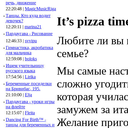
речь, движение
22:20:48 |
MagicMusicRiga
·
Танцы. Кто куда водит
It’s pizza tim
девочек?
12:20:11 |
marina21
·
Пардаугава - Рисование
Любите ли вы 
12:46:33 |
svvipu
·
Гимнастика, акробатика
семье?
для мальчика
12:59:08 |
boloks
·
Ищем учительницу
Мы самые наст
русского языка
17:54:56 |
Lirika
сложно угодить
·
Беременные посиделки
на Бривибас, 195.
которая училас
21:10:00 |
Elja
·
Пардаугава - уроки игры
замужем за ит
на флейте
12:15:07 |
Fleita
Желание приго
·
Dancing For Birth™ -
танцы для беременных и