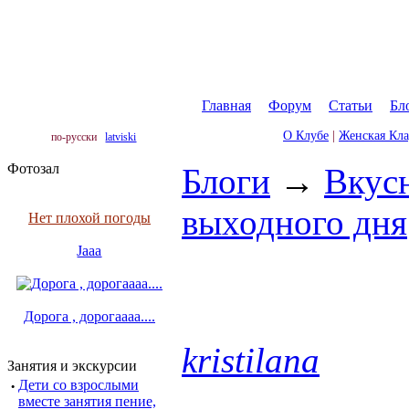
Главная
|
Форум
|
Статьи
|
Бл
О Клубе
|
Женская Кл
по-русски
latviski
Фотозал
Блоги
→
Вкус
выходного дня
Нет плохой погоды
Jaaa
Дорога , дорогаааа....
kristilana
Занятия и экскурсии
·
Дети со взрослыми
вместе занятия пение,