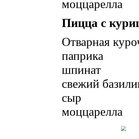
моццарелла
Пицца с кури
Отварная куро
паприка
шпинат
свежий базили
сыр
моццарелла