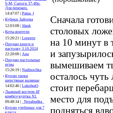
S-M, Сапоги 37-40р.
Для беремен.
14:47:07 |
Paina_l
Сначала готови
·
Кубики Зайцева
12:03:08 |
Jdask
столовых ложе
·
Коты-воители
15:20:21 |
Leeeeen
на 10 минут в 
·
Продаю книги и
настолку 3.10.2024
и запузырилос
22:20:00 |
Ana
·
Продаю настольные
вымешиваем тщ
игры
15:26:19 |
Nadinochka
осталось чуть
·
Куплю тапки
шерстяные валяные
стоит перебар
14:02:46 |
LukolgaO
·
Лыжный костюм 4F
место для подъ
комбез+куртка XL
09:48:34 |
_Nezabudka_
подняться вдво
·
Куплю учебники для 7
класса