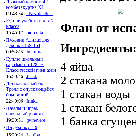
·
Лыжный костюм 4F
комбез+куртка XL
09:48:34 |
_Nezabudka_
·
Куплю учебники для 7
Флан от исп
класса
15:45:17 |
morenita
·
Пуховик Адидас для
Ингредиенты
девочки 158-164
00:53:45 |
InnaLud
·
Куплю школьный
4 яйца
сарафан на 128 см
Классической гимназии
2 стакана моло
16:50:46 |
Jdask
·
Детская колыбель
Тролл с опускающейся
1 стакан воды
боковиной
22:49:06 |
Irinka
1 стакан белог
·
Паззлы и игры,
школьный рюкзак
1 банка сгуще
19:30:51 |
gvinevere
·
Hа девочку 7-9
15:29:24 |
LauLana