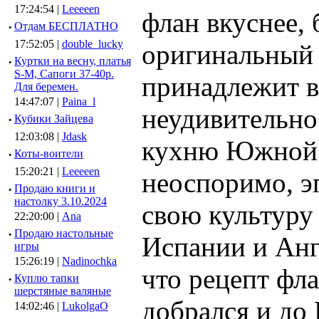
17:24:54 |
Leeeeen
флан вкуснее, 
·
Отдам БЕСПЛАТНО
17:52:05 |
double_lucky
оригинальный 
·
Куртки на весну, платья
S-M, Сапоги 37-40р.
принадлежит в
Для беремен.
14:47:07 |
Paina_l
неудивительно
·
Кубики Зайцева
12:03:08 |
Jdask
кухню Южной 
·
Коты-воители
15:20:21 |
Leeeeen
неоспоримо, э
·
Продаю книги и
настолку 3.10.2024
свою культуру
22:20:00 |
Ana
·
Продаю настольные
Испании и Анг
игры
15:26:19 |
Nadinochka
что рецепт фл
·
Куплю тапки
шерстяные валяные
добрался и до 
14:02:46 |
LukolgaO