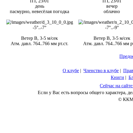
ПТ, 23/01
ПТ, 23/01
день
вечер
пасмурно, невесёлая погодка
облачно
-5°..-7°
-7°..-9°
Ветер В, 3-5 м/сек
Ветер В, 3-5 м/сек
Атм. давл. 764..766 мм рт.ст.
Атм. давл. 764..766 мм рт
Предо
О клубе
|
Членство в клубе
|
Пра
Книги
|
Б
Сейчас на сайте
Если у Вас есть вопросы общего характера, 
© ККМ