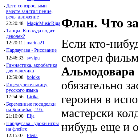
·
Дети со взрослыми
вместе занятия пение,
речь, движение
Флан. Что за
22:20:48 |
MagicMusicRiga
·
Танцы. Кто куда водит
девочек?
Если кто-нибуд
12:20:11 |
marina21
·
Пардаугава - Рисование
смотрел фильм
12:46:33 |
svvipu
·
Гимнастика, акробатика
Альмодовара
для мальчика
12:59:08 |
boloks
обязательно за
·
Ищем учительницу
русского языка
героиня в исп
17:54:56 |
Lirika
·
Беременные посиделки
мастерски колд
на Бривибас, 195.
21:10:00 |
Elja
нибудь еще и о
·
Пардаугава - уроки игры
на флейте
12:15:07 |
Fleita