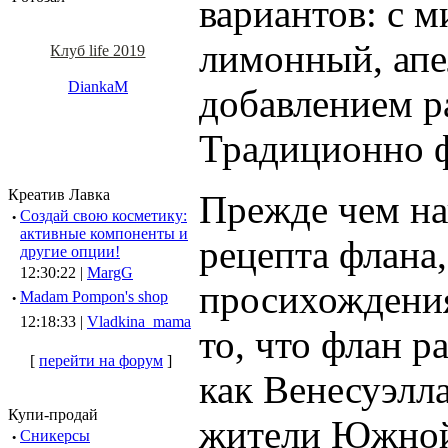
вариантов: с 
лимонный, апе
Клуб life 2019
DiankaM
добавлением р
Традиционно ф
Креатив Лавка
Прежде чем н
·
Создай свою косметику:
активные компоненты и
рецепта флана
другие опции!
12:30:22 |
MargG
просихождения
·
Madam Pompon's shop
12:18:33 |
Vladkina_mama
то, что флан р
[
перейти на форум
]
как Венесуэлла
Купи-продай
жители Южной 
·
Сникерсы