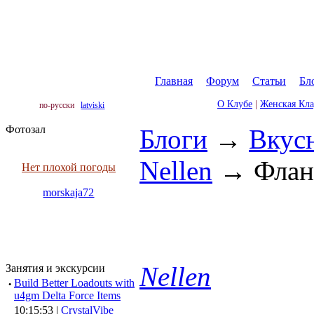
Главная
|
Форум
|
Статьи
|
Бл
О Клубе
|
Женская Кл
по-русски
latviski
Фотозал
Блоги
→
Вкус
Nellen
→
Флан
Нет плохой погоды
morskaja72
Nellen
Занятия и экскурсии
·
Build Better Loadouts with
u4gm Delta Force Items
10:15:53 |
CrystalVibe