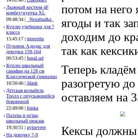
потом на него 
·
Лыжный костюм 4F
комбез+куртка XL
ягоды и так за
09:48:34 |
_Nezabudka_
·
Куплю учебники для 7
класса
доходим до кр
15:45:17 |
morenita
·
Пуховик Адидас для
так как кекси
девочки 158-164
00:53:45 |
InnaLud
Теперь кладём
·
Куплю школьный
сарафан на 128 см
Классической гимназии
разогретую до
16:50:46 |
Jdask
·
Детская колыбель
оставляем на 3
Тролл с опускающейся
боковиной
22:49:06 |
Irinka
·
Паззлы и игры,
школьный рюкзак
Кексы должны
19:30:51 |
gvinevere
·
Hа девочку 7-9