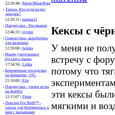
22:20:48 |
MagicMusicRiga
·
Танцы. Кто куда водит
девочек?
12:20:11 |
marina21
·
Пардаугава - Рисование
Кексы с чёр
12:46:33 |
svvipu
·
Гимнастика, акробатика
для мальчика
У меня не пол
12:59:08 |
boloks
·
Ищем учительницу
встречу с фор
русского языка
17:54:56 |
Lirika
потому что тя
·
Беременные посиделки
на Бривибас, 195.
экспериментам
21:10:00 |
Elja
·
Пардаугава - уроки игры
эти кексы был
на флейте
12:15:07 |
Fleita
мягкими и воз
·
Dancing For Birth™ -
танцы для беременных и
мам с малышами