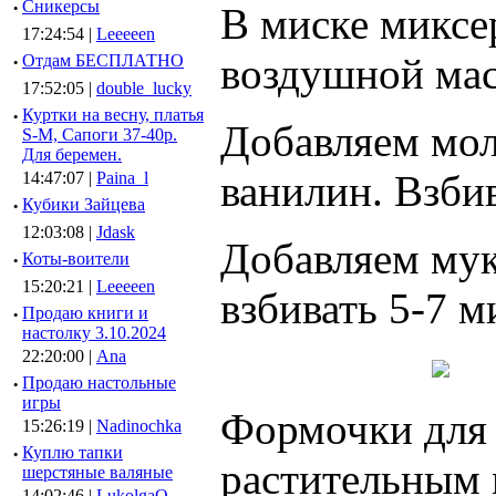
·
Сникерсы
В миске миксе
17:24:54 |
Leeeeen
воздушной мас
·
Отдам БЕСПЛАТНО
17:52:05 |
double_lucky
·
Куртки на весну, платья
Добавляем мол
S-M, Сапоги 37-40р.
Для беремен.
ванилин. Взби
14:47:07 |
Paina_l
·
Кубики Зайцева
12:03:08 |
Jdask
Добавляем мук
·
Коты-воители
15:20:21 |
Leeeeen
взбивать 5-7 м
·
Продаю книги и
настолку 3.10.2024
22:20:00 |
Ana
·
Продаю настольные
игры
Формочки для 
15:26:19 |
Nadinochka
·
Куплю тапки
растительным 
шерстяные валяные
14:02:46 |
LukolgaO