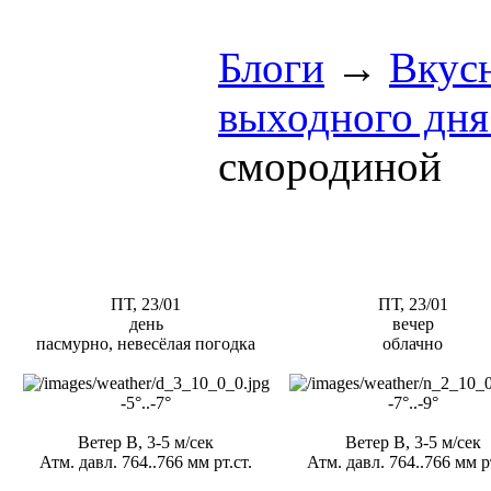
Блоги
→
Вкус
выходного дня 
смородиной
ПТ, 23/01
ПТ, 23/01
день
вечер
пасмурно, невесёлая погодка
облачно
-5°..-7°
-7°..-9°
Ветер В, 3-5 м/сек
Ветер В, 3-5 м/сек
Атм. давл. 764..766 мм рт.ст.
Атм. давл. 764..766 мм рт