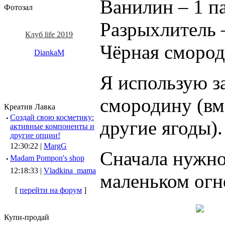
Ванилин – 1 п
Фотозал
Разрыхлитель 
Клуб life 2019
Чёрная смород
DiankaM
Я использую 
смородину (вм
Креатив Лавка
·
Создай свою косметику:
другие ягоды).
активные компоненты и
другие опции!
12:30:22 |
MargG
Сначала нужно
·
Madam Pompon's shop
12:18:33 |
Vladkina_mama
маленьком огне
[
перейти на форум
]
Купи-продай