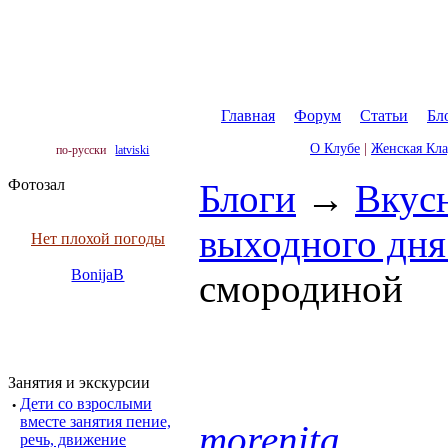
Главная
|
Форум
|
Статьи
|
Бл
О Клубе
|
Женская Кл
по-русски
latviski
Фотозал
Блоги
→
Вкус
выходного дня 
Нет плохой погоды
BonijaB
смородиной
Занятия и экскурсии
·
Дети со взрослыми
вместе занятия пение,
morenita
речь, движение