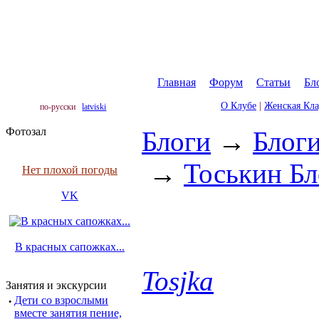
Главная
|
Форум
|
Статьи
|
Бл
О Клубе
|
Женская Кл
по-русски
latviski
Фотозал
Блоги
→
Блог
→
Тоськин Бл
Нет плохой погоды
VK
В красных сапожках...
Tosjka
Занятия и экскурсии
·
Дети со взрослыми
вместе занятия пение,