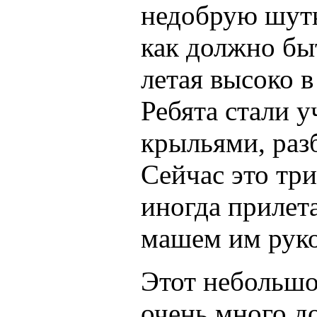
недобрую шутк
как должно быт
летая высоко в
Ребята стали 
крыльями, разб
Сейчас это тр
иногда прилет
машем им руко
Этот небольшо
очень много д