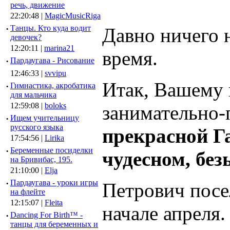
речь, движение
22:20:48 |
MagicMusicRiga
·
Танцы. Кто куда водит
Давно ничего 
девочек?
12:20:11 |
marina21
время.
·
Пардаугава - Рисование
12:46:33 |
svvipu
Итак, Вашему 
·
Гимнастика, акробатика
для мальчика
12:59:08 |
boloks
занимательно-
·
Ищем учительницу
русского языка
прекрасной Га
17:54:56 |
Lirika
·
Беременные посиделки
чудесном, бе
на Бривибас, 195.
21:10:00 |
Elja
·
Пардаугава - уроки игры
Петрович посел
на флейте
12:15:07 |
Fleita
начале апреля
·
Dancing For Birth™ -
танцы для беременных и