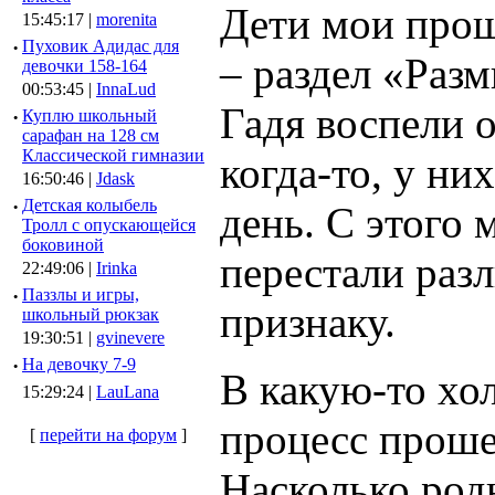
Дети мои прош
15:45:17 |
morenita
·
Пуховик Адидас для
– раздел «Раз
девочки 158-164
00:53:45 |
InnaLud
Гадя воспели о
·
Куплю школьный
сарафан на 128 см
Классической гимназии
когда-то, у ни
16:50:46 |
Jdask
·
Детская колыбель
день. С этого
Тролл с опускающейся
боковиной
перестали раз
22:49:06 |
Irinka
·
Паззлы и игры,
признаку.
школьный рюкзак
19:30:51 |
gvinevere
·
Hа девочку 7-9
В какую-то хо
15:29:24 |
LauLana
процесс проше
[
перейти на форум
]
Насколько род