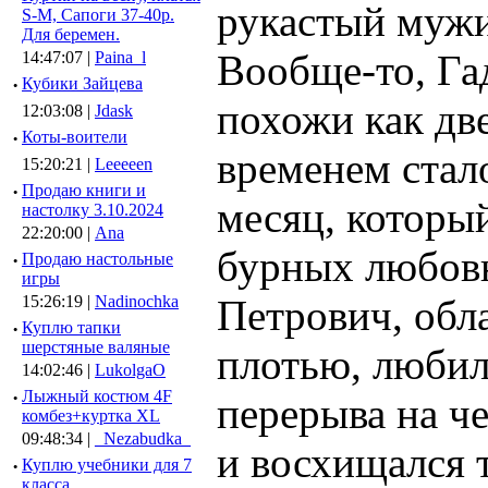
рукастый мужи
S-M, Сапоги 37-40р.
Для беремен.
Вообще-то, Га
14:47:07 |
Paina_l
·
Кубики Зайцева
похожи как две
12:03:08 |
Jdask
·
Коты-воители
временем стал
15:20:21 |
Leeeeen
·
Продаю книги и
месяц, который
настолку 3.10.2024
22:20:00 |
Ana
бурных любовн
·
Продаю настольные
игры
15:26:19 |
Nadinochka
Петрович, обл
·
Куплю тапки
шерстяные валяные
плотью, любил 
14:02:46 |
LukolgaO
·
Лыжный костюм 4F
перерыва на ч
комбез+куртка XL
09:48:34 |
_Nezabudka_
и восхищался 
·
Куплю учебники для 7
класса