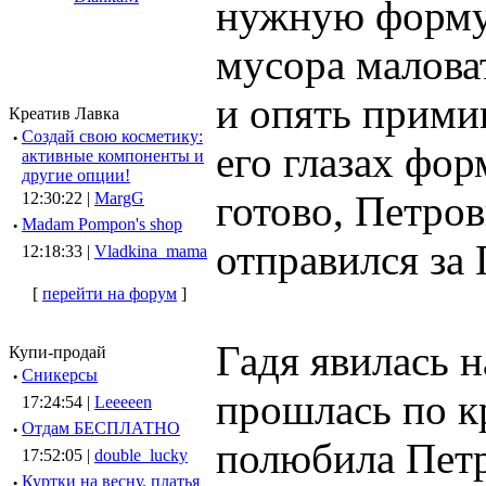
нужную форму.
мусора малова
и опять примин
Креатив Лавка
·
Создай свою косметику:
его глазах фор
активные компоненты и
другие опции!
готово, Петро
12:30:22 |
MargG
·
Madam Pompon's shop
отправился за 
12:18:33 |
Vladkina_mama
[
перейти на форум
]
Гадя явилась 
Купи-продай
·
Сникерсы
прошлась по к
17:24:54 |
Leeeeen
·
Отдам БЕСПЛАТНО
полюбила Петр
17:52:05 |
double_lucky
·
Куртки на весну, платья