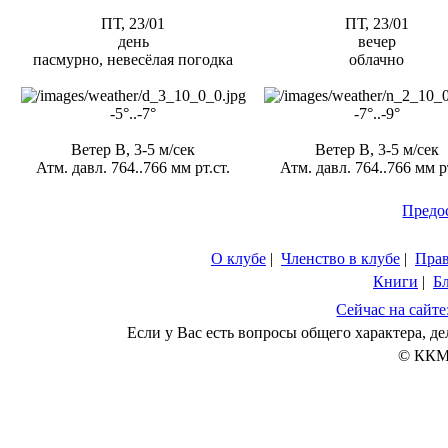
ПТ, 23/01
ПТ, 23/01
день
вечер
пасмурно, невесёлая погодка
облачно
-5°..-7°
-7°..-9°
Ветер В, 3-5 м/сек
Ветер В, 3-5 м/сек
Атм. давл. 764..766 мм рт.ст.
Атм. давл. 764..766 мм рт
Предо
О клубе
|
Членство в клубе
|
Пра
Книги
|
Б
Сейчас на сайте
Если у Вас есть вопросы общего характера, 
© ККМ