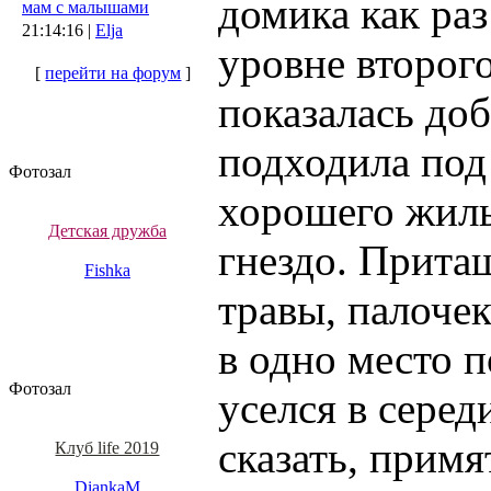
домика как ра
мам с малышами
21:14:16 |
Elja
уровне второг
[
перейти на форум
]
показалась до
подходила под
Фотозал
хорошего жиль
Детская дружба
гнездо. Прита
Fishka
травы, палочек
в одно место 
Фотозал
уселся в серед
сказать, примя
Клуб life 2019
DiankaM