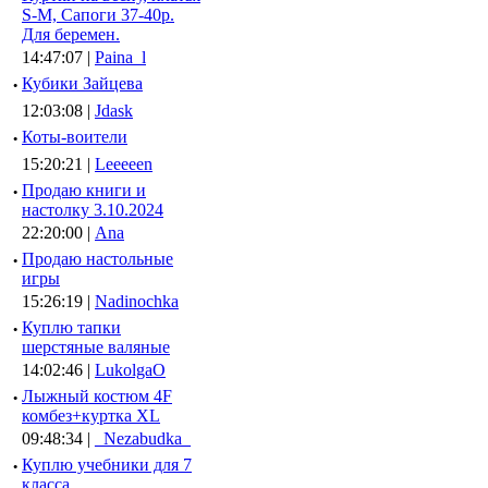
S-M, Сапоги 37-40р.
Для беремен.
14:47:07 |
Paina_l
·
Кубики Зайцева
12:03:08 |
Jdask
·
Коты-воители
15:20:21 |
Leeeeen
·
Продаю книги и
настолку 3.10.2024
22:20:00 |
Ana
·
Продаю настольные
игры
15:26:19 |
Nadinochka
·
Куплю тапки
шерстяные валяные
14:02:46 |
LukolgaO
·
Лыжный костюм 4F
комбез+куртка XL
09:48:34 |
_Nezabudka_
·
Куплю учебники для 7
класса