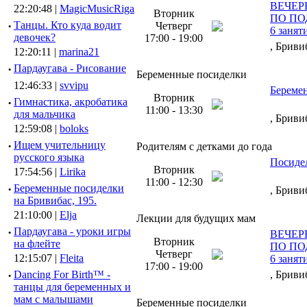
ВЕЧЕР
22:20:48 |
MagicMusicRiga
Вторник
ПО ПО
·
Танцы. Кто куда водит
Четверг
6 занят
девочек?
17:00 - 19:00
, Бриви
12:20:11 |
marina21
·
Пардаугава - Рисование
Беременные посиделки
12:46:33 |
svvipu
Береме
Вторник
·
Гимнастика, акробатика
11:00 - 13:30
для мальчика
, Бриви
12:59:08 |
boloks
·
Ищем учительницу
Родителям с детками до года
русского языка
Посиде
Вторник
17:54:56 |
Lirika
11:00 - 12:30
·
Беременные посиделки
, Бриви
на Бривибас, 195.
21:10:00 |
Elja
Лекции для будущих мам
·
Пардаугава - уроки игры
ВЕЧЕР
Вторник
на флейте
ПО ПО
Четверг
12:15:07 |
Fleita
6 занят
17:00 - 19:00
·
Dancing For Birth™ -
, Бриви
танцы для беременных и
мам с малышами
Беременные посиделки