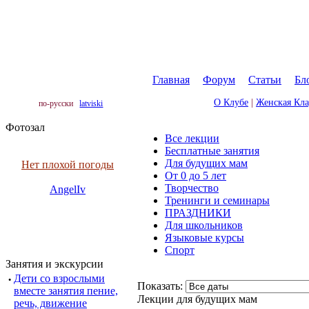
Главная
|
Форум
|
Статьи
|
Бл
О Клубе
|
Женская Кл
по-русски
latviski
Фотозал
Все лекции
Бесплатные занятия
Для будущих мам
Нет плохой погоды
От 0 до 5 лет
Творчество
AngelIv
Тренинги и семинары
ПРАЗДНИКИ
Для школьников
Языковые курсы
Спорт
Занятия и экскурсии
·
Дети со взрослыми
Показать:
вместе занятия пение,
Лекции для будущих мам
речь, движение