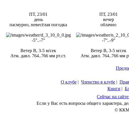
ПТ, 23/01
ПТ, 23/01
день
вечер
пасмурно, невесёлая погодка
облачно
-5°..-7°
-7°..-9°
Ветер В, 3-5 м/сек
Ветер В, 3-5 м/сек
Атм. давл. 764..766 мм рт.ст.
Атм. давл. 764..766 мм рт
Предо
О клубе
|
Членство в клубе
|
Пра
Книги
|
Б
Сейчас на сайте
Если у Вас есть вопросы общего характера, 
© ККМ