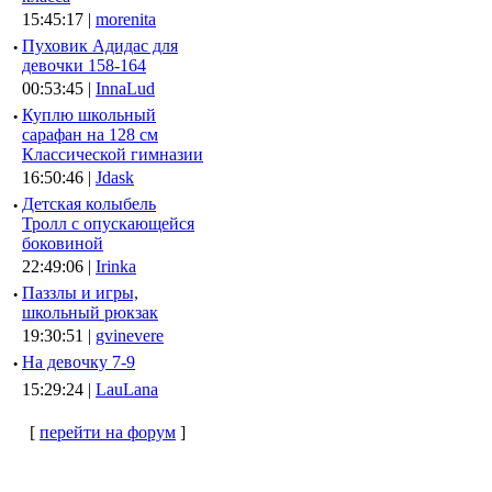
15:45:17 |
morenita
·
Пуховик Адидас для
девочки 158-164
00:53:45 |
InnaLud
·
Куплю школьный
сарафан на 128 см
Классической гимназии
16:50:46 |
Jdask
·
Детская колыбель
Тролл с опускающейся
боковиной
22:49:06 |
Irinka
·
Паззлы и игры,
школьный рюкзак
19:30:51 |
gvinevere
·
Hа девочку 7-9
15:29:24 |
LauLana
[
перейти на форум
]