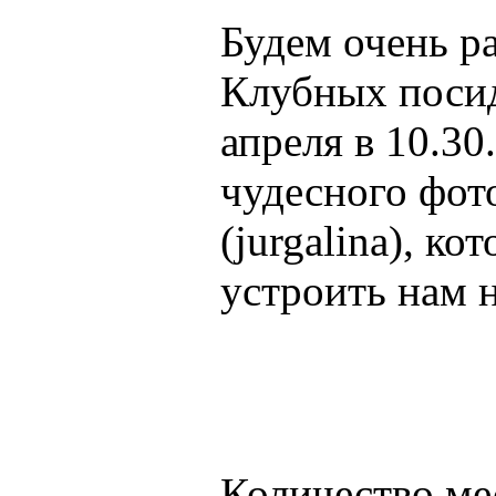
Будем очень р
Клубных посид
апреля в 10.30
чудесного фо
(jurgalina), к
устроить нам 
Количество ме