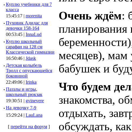
·
Куплю учебники для 7
класса
Очень ждём
:
15:45:17 |
morenita
·
Пуховик Адидас для
планирования 
девочки 158-164
00:53:45 |
InnaLud
беременности)
·
Куплю школьный
сарафан на 128 см
месяцев), мам 
Классической гимназии
16:50:46 |
Jdask
бабушек и буд
·
Детская колыбель
Тролл с опускающейся
боковиной
22:49:06 |
Irinka
Что будем дел
·
Паззлы и игры,
школьный рюкзак
знакомства, о
19:30:51 |
gvinevere
·
Hа девочку 7-9
отдыхать, завт
15:29:24 |
LauLana
обсуждать, как
[
перейти на форум
]