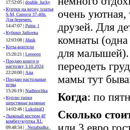
немного отдох
17:52:05 |
double_lucky
·
Куртки на весну, платья
очень уютная, 
S-M, Сапоги 37-40р.
Для беремен.
друзей. Для д
14:47:07 |
Paina_l
·
Кубики Зайцева
комнаты (одна
12:03:08 |
Jdask
·
Коты-воители
для малышей).
15:20:21 |
Leeeeen
·
Продаю книги и
переодеть гру
настолку 3.10.2024
22:20:00 |
Ana
мамы тут быва
·
Продаю настольные
игры
15:26:19 |
Nadinochka
Когда
: по пят
·
Куплю тапки
шерстяные валяные
14:02:46 |
LukolgaO
Сколько стои
·
Лыжный костюм 4F
комбез+куртка XL
или 3 евро гос
09:48:34 |
_Nezabudka_