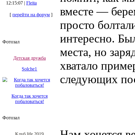
12:15:07 |
Fleita
вместе — бере
[
перейти на форум
]
просто болтали
интересно. Бы
Фотозал
места, но заря
Детская дружба
хватало пример
Solche1
следующих по
Когда так хочется
побаловаться!
Фотозал
Нам хочется в
Клуб life 2019