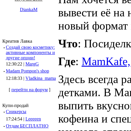
вывести её на 
DiankaM
новый формат 
Что
: Посидел
Креатив Лавка
·
Создай свою косметику:
активные компоненты и
Где
:
MamKafe,
другие опции!
12:30:22 |
MargG
·
Madam Pompon's shop
Здесь всегда р
12:18:33 |
Vladkina_mama
детками. В Ma
[
перейти на форум
]
выпить вкусног
Купи-продай
·
Сникерсы
кофеина и спе
17:24:54 |
Leeeeen
·
Отдам БЕСПЛАТНО