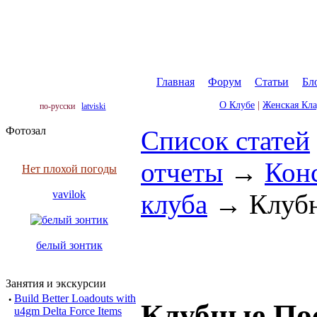
Главная
|
Форум
|
Статьи
|
Бл
О Клубе
|
Женская Кл
по-русски
latviski
Фотозал
Список статей
отчеты
→
Конс
Нет плохой погоды
vavilok
клуба
→
Клуб
белый зонтик
Занятия и экскурсии
·
Build Better Loadouts with
Клубные По
u4gm Delta Force Items