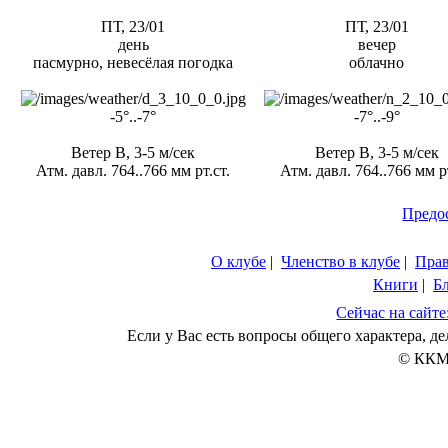
ПТ, 23/01
ПТ, 23/01
день
вечер
пасмурно, невесёлая погодка
облачно
-5°..-7°
-7°..-9°
Ветер В, 3-5 м/сек
Ветер В, 3-5 м/сек
Атм. давл. 764..766 мм рт.ст.
Атм. давл. 764..766 мм рт
Предо
О клубе
|
Членство в клубе
|
Пра
Книги
|
Б
Сейчас на сайте
Если у Вас есть вопросы общего характера, 
© ККМ