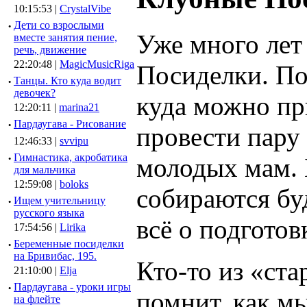
10:15:53 |
CrystalVibe
·
Дети со взрослыми
Уже много лет
вместе занятия пение,
речь, движение
22:20:48 |
MagicMusicRiga
Посиделки. По
·
Танцы. Кто куда водит
девочек?
куда можно пр
12:20:11 |
marina21
·
Пардаугава - Рисование
провести пару
12:46:33 |
svvipu
·
Гимнастика, акробатика
молодых мам. 
для мальчика
12:59:08 |
boloks
собираются бу
·
Ищем учительницу
русского языка
всё о подгото
17:54:56 |
Lirika
·
Беременные посиделки
на Бривибас, 195.
Кто-то из «ст
21:10:00 |
Elja
·
Пардаугава - уроки игры
помнит, как мы
на флейте