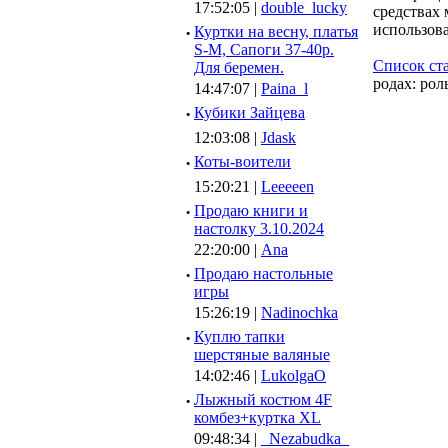
17:52:05 |
double_lucky
средствах 
использов
·
Куртки на весну, платья
S-M, Сапоги 37-40р.
Список ст
Для беремен.
родах: рол
14:47:07 |
Paina_l
·
Кубики Зайцева
12:03:08 |
Jdask
·
Коты-воители
15:20:21 |
Leeeeen
·
Продаю книги и
настолку 3.10.2024
22:20:00 |
Ana
·
Продаю настольные
игры
15:26:19 |
Nadinochka
·
Куплю тапки
шерстяные валяные
14:02:46 |
LukolgaO
·
Лыжный костюм 4F
комбез+куртка XL
09:48:34 |
_Nezabudka_