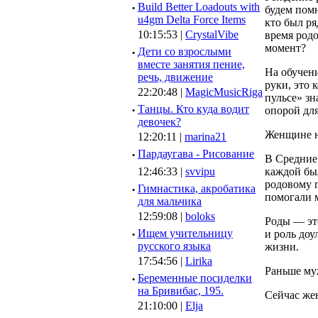
·
Build Better Loadouts with
будем помн
u4gm Delta Force Items
кто был ря
10:15:53 |
CrystalVibe
время родо
момент?
·
Дети со взрослыми
вместе занятия пение,
На обучен
речь, движение
руки, это 
22:20:48 |
MagicMusicRiga
пульсе» зн
·
Танцы. Кто куда водит
опорой дл
девочек?
Женщине 
12:20:11 |
marina21
·
Пардаугава - Рисование
В Средние
каждой был
12:46:33 |
svvipu
родовому п
·
Гимнастика, акробатика
помогали м
для мальчика
12:59:08 |
boloks
Роды — эт
·
Ищем учительницу
и роль до
русского языка
жизни.
17:54:56 |
Lirika
Раньше му
·
Беременные посиделки
на Бривибас, 195.
Сейчас жен
21:10:00 |
Elja