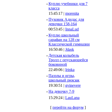
·
Куплю учебники для 7
класса
15:45:17 |
morenita
·
Пуховик Адидас для
девочки 158-164
00:53:45 |
InnaLud
·
Куплю школьный
сарафан на 128 см
Классической гимназии
16:50:46 |
Jdask
·
Детская колыбель
Тролл с опускающейся
боковиной
22:49:06 |
Irinka
·
Паззлы и игры,
школьный рюкзак
19:30:51 |
gvinevere
·
Hа девочку 7-9
15:29:24 |
LauLana
[
перейти на форум
]