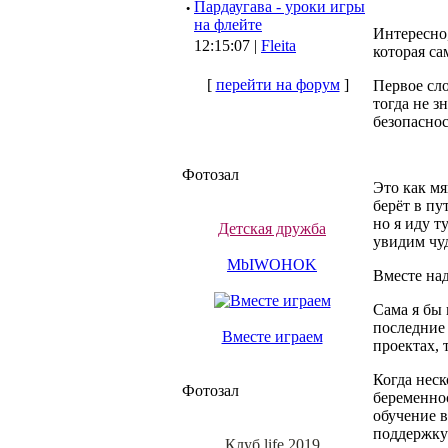
·
Пардаугава - уроки игры
на флейте
Интересно,
12:15:07 |
Fleita
которая са
[
перейти на форум
]
Первое сло
тогда не з
безопаснос
Фотозал
Это как мя
берёт в пу
но я иду т
Детская дружба
увидим чу
MbIWOHOK
Вместе на
Сама я бы 
последние 
Вместе играем
проектах, 
Когда неск
Фотозал
беременнос
обучение 
поддержку
Клуб life 2019