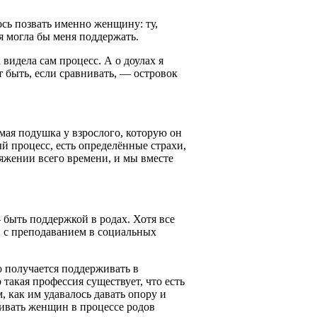
ось позвать именно женщину: ту,
ая могла бы меня поддержать.
 видела сам процесс. А о доулах я
ет быть, если сравнивать, — островок
имая подушка у взрослого, которую он
ый процесс, есть определённые страхи,
отяжении всего времени, и мы вместе
 быть поддержкой в родах. Хотя все
 и с преподаванием в социальных
о получается поддерживать в
 такая профессия существует, что есть
, как им удавалось давать опору и
ивать женщин в процессе родов