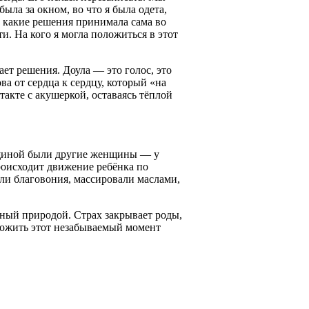
ыла за окном, во что я была одета,
, какие решения принимала сама во
и. На кого я могла положиться в этот
ает решения. Доула — это голос, это
ва от сердца к сердцу, который «на
такте с акушеркой, оставаясь тёплой
нщиной были другие женщины — у
происходит движение ребёнка по
али благовония, массировали маслами,
ный природой. Страх закрывает роды,
рожить этот незабываемый момент