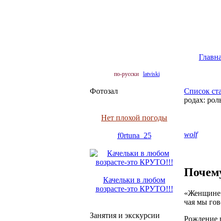
Главн
по-русски
latviski
Фотозал
Список ст
родах: рол
Нет плохой погоды
wolf
f0rtuna_25
Почему
Качельки в любом
возрасте-это КРУТО!!!
«Женщине 
чая мы гов
Занятия и экскурсии
Рождение р