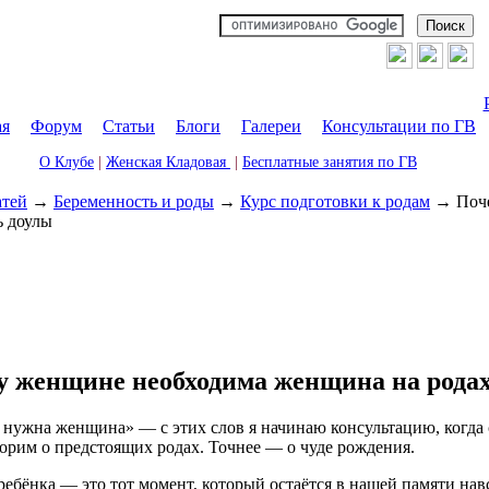
ая
|
Форум
|
Статьи
|
Блоги
|
Галереи
|
Консультации по ГВ
О Клубе
|
Женская Кладовая
|
Бесплатные занятия по ГВ
атей
→
Беременность и роды
→
Курс подготовки к родам
→
Поч
ь доулы
 женщине необходима женщина на родах
нужна женщина» — с этих слов я начинаю консультацию, когда 
орим о предстоящих родах. Точнее — о чуде рождения.
ебёнка — это тот момент, который остаётся в нашей памяти навс