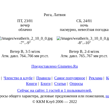
Рига, Латвия
ПТ, 23/01
СБ, 24/01
вечер
ночь
облачно
пасмурно, невесёлая погодка
-7°..-9°
-8°..-10°
Ветер В, 3-5 м/сек
Ветер В, 2-4 м/сек
Атм. давл. 764..766 мм рт.ст.
Атм. давл. 765..767 мм рт.ст.
Предоставлено Gismeteo.Ru
|
Членство в клубе
|
Правила
|
Самое популярное
|
Реклама
|
К
Книги
|
Блоги
|
Статьи
|
Опросы
Сейчас на сайте: 1 гостей и 1 пользователей.
просы общего характера, деловые предложения или пожелания,
н
© ККМ Клуб 2006 — 2022