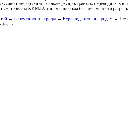
массовой информации, а также распространять, переводить, коп
ать материалы KKM.LV иным способом без письменного разре
атей
→
Беременность и роды
→
Курс подготовки к родам
→
Поч
ь доулы