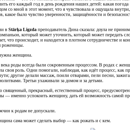
ить его каждый год в день рождения наших детей: какая погода б
дом со мной в этот момент, что я чувствовала и ощущала внутри
в, какое было чувство уверенности, защищённости и безопасност
ии в
Stārķa Ligzda
преподаватель Дина сказала: доула не приним
компаньон, который может уточнить, который может передать сло
ает, что происходит, и находится в плотном сотрудничестве и кон
я роженицы.
нужна женщина.
 века роды всегда были сокровенным процессом. В родах с же
а своя роль. Одни помогали, наблюдая, как идёт процесс, как 
ути; другие делали массаж, поили отварами, пели песни, зажиг
олитвами. Третьи ухаживали за домом и за детьми.
о священный, прекрасный, естественный процесс, предусмотрен
улы — именно успокоить женщину, дать ей возможность самой п
жчин к родам не допускали.
щина сама может сделать выбор — как рожать и с кем.