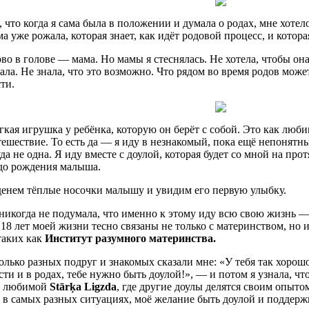
 что когда я сама была в положении и думала о родах, мне хотел
ма уже рожала, которая знает, как идёт родовой процесс, и котор
во в голове — мама. Но мамы я стеснялась. Не хотела, чтобы она
нала. Не знала, что это возможно. Что рядом во время родов мож
ти.
гкая игрушка у ребёнка, которую он берёт с собой. Это как люб
тешествие. То есть да — я иду в незнакомый, пока ещё непонятн
уда не одна. Я иду вместе с доулой, которая будет со мной на пр
до рождения малыша.
денем тёплые носочки малышу и увидим его первую улыбку.
никогда не подумала, что именно к этому иду всю свою жизнь —
18 лет моей жизни тесно связаны не только с материнством, но
таких как
Институт разумного материнства.
олько разных подруг и знакомых сказали мне: «У тебя так хорош
ти и в родах, тебе нужно быть доулой!», — и потом я узнала, что
в любимой
Stārķa Ligzda
, где другие доулы делятся своим опытом
 в самых разных ситуациях, моё желание быть доулой и поддерж