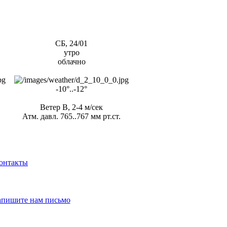
СБ, 24/01
утро
облачно
-10°..-12°
Ветер В, 2-4 м/сек
Атм. давл. 765..767 мм рт.ст.
онтакты
апишите нам письмо