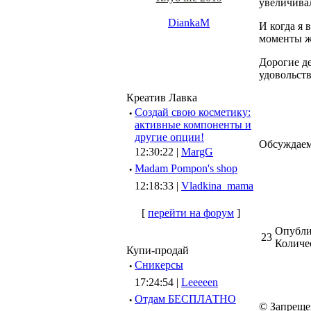
увеличива
DiankaM
И когда я 
моменты ж
Дорогие де
удовольст
Креатив Лавка
·
Создай свою косметику:
активные компоненты и
другие опции!
Обсуждаем
12:30:22 |
MargG
·
Madam Pompon's shop
12:18:33 |
Vladkina_mama
[
перейти на форум
]
Опубли
23
Количе
Купи-продай
·
Сникерсы
17:24:54 |
Leeeeen
·
Отдам БЕСПЛАТНО
© Запреще