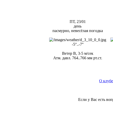
ПТ, 23/01
день
пасмурно, невесёлая погодка
-5°..-7°
Ветер В, 3-5 м/сек
Атм. давл. 764..766 мм рт.ст.
О клубе
Если у Вас есть во