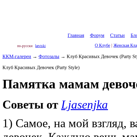
Главная
|
Форум
|
Статьи
|
Бл
О Клубе
|
Женская Кл
по-русски
latviski
ККМ-галереи
→
Фотозалы
→
Клуб Красивых Девочек (Party St
Клуб Красивых Девочек (Party Style)
Памятка мамам девоч
Советы от
Ljasenjka
1) Самое, на мой взгляд, 
девочек. Каждую вещь мам