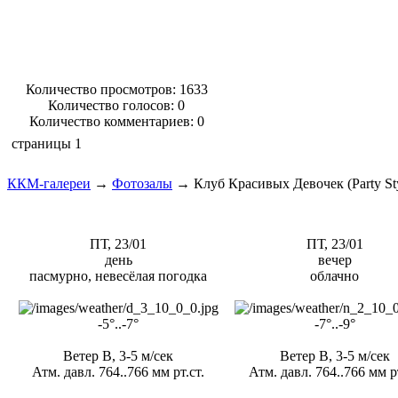
Количество просмотров: 1633
Количество голосов:
0
Количество комментариев: 0
страницы
1
ККМ-галереи
→
Фотозалы
→
Клуб Красивых Девочек (Party St
ПТ, 23/01
ПТ, 23/01
день
вечер
пасмурно, невесёлая погодка
облачно
-5°..-7°
-7°..-9°
Ветер В, 3-5 м/сек
Ветер В, 3-5 м/сек
Атм. давл. 764..766 мм рт.ст.
Атм. давл. 764..766 мм рт