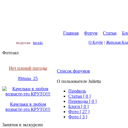
Главная
|
Форум
|
Статьи
|
Бл
О Клубе
|
Женская Кл
по-русски
latviski
Фотозал
Нет плохой погоды
Список форумов
f0rtuna_25
О пользователе Julietta
Профиль
Cтатьи [ 0 ]
Переводы [ 0 ]
Качельки в любом
Блоги [ 0 ]
возрасте-это КРУТО!!!
Фото [ 27 ]
Фото [ 3 ]
Занятия и экскурсии