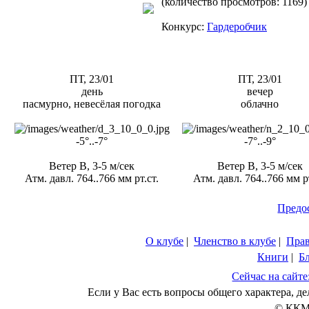
(количество просмотров: 1169)
Конкурс:
Гардеробчик
ПТ, 23/01
ПТ, 23/01
день
вечер
пасмурно, невесёлая погодка
облачно
-5°..-7°
-7°..-9°
Ветер В, 3-5 м/сек
Ветер В, 3-5 м/сек
Атм. давл. 764..766 мм рт.ст.
Атм. давл. 764..766 мм рт
Предо
О клубе
|
Членство в клубе
|
Пра
Книги
|
Б
Сейчас на сайте
Если у Вас есть вопросы общего характера, 
© ККМ