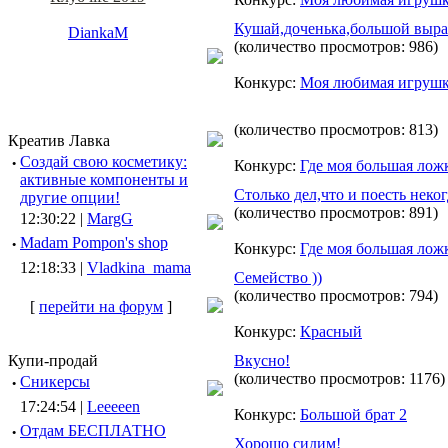
Кушай,доченька,большой выра
DiankaM
(количество просмотров: 986)
Конкурс:
Моя любимая игруш
(количество просмотров: 813)
Креатив Лавка
·
Создай свою косметику:
Конкурс:
Где моя большая лож
активные компоненты и
Столько дел,что и поесть неког
другие опции!
(количество просмотров: 891)
12:30:22 |
MargG
·
Madam Pompon's shop
Конкурс:
Где моя большая лож
12:18:33 |
Vladkina_mama
Семейство ))
(количество просмотров: 794)
[
перейти на форум
]
Конкурс:
Красный
Купи-продай
Вкусно!
(количество просмотров: 1176)
·
Сникерсы
17:24:54 |
Leeeeen
Конкурс:
Большой брат 2
·
Отдам БЕСПЛАТНО
Хорошо сидим!