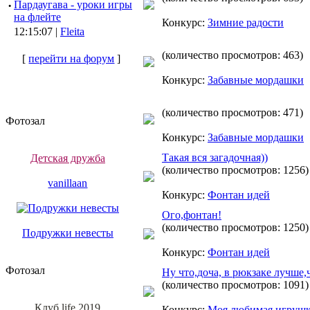
·
Пардаугава - уроки игры
на флейте
Конкурс:
Зимние радости
12:15:07 |
Fleita
(количество просмотров: 463)
[
перейти на форум
]
Конкурс:
Забавные мордашки
(количество просмотров: 471)
Фотозал
Конкурс:
Забавные мордашки
Такая вся загадочная))
Детская дружба
(количество просмотров: 1256)
vanillaan
Конкурс:
Фонтан идей
Ого,фонтан!
(количество просмотров: 1250)
Подружки невесты
Конкурс:
Фонтан идей
Фотозал
Ну что,доча, в рюкзаке лучше,ч
(количество просмотров: 1091)
Клуб life 2019
Конкурс:
Моя любимая игруш