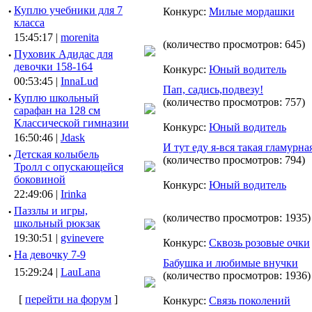
·
Куплю учебники для 7
Конкурс:
Милые мордашки
класса
15:45:17 |
morenita
(количество просмотров: 645)
·
Пуховик Адидас для
девочки 158-164
Конкурс:
Юный водитель
00:53:45 |
InnaLud
Пап, садись,подвезу!
·
Куплю школьный
(количество просмотров: 757)
сарафан на 128 см
Классической гимназии
Конкурс:
Юный водитель
16:50:46 |
Jdask
И тут еду я-вся такая гламурная
·
Детская колыбель
(количество просмотров: 794)
Тролл с опускающейся
боковиной
Конкурс:
Юный водитель
22:49:06 |
Irinka
·
Паззлы и игры,
(количество просмотров: 1935)
школьный рюкзак
19:30:51 |
gvinevere
Конкурс:
Сквозь розовые очки
·
Hа девочку 7-9
Бабушка и любимые внучки
15:29:24 |
LauLana
(количество просмотров: 1936)
[
перейти на форум
]
Конкурс:
Связь поколений