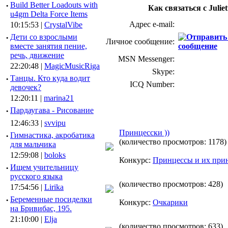
·
Build Better Loadouts with
Как связаться с Juliet
u4gm Delta Force Items
Адрес e-mail:
10:15:53 |
CrystalVibe
·
Дети со взрослыми
Личное сообщение:
вместе занятия пение,
речь, движение
MSN Messenger:
22:20:48 |
MagicMusicRiga
Skype:
·
Танцы. Кто куда водит
ICQ Number:
девочек?
12:20:11 |
marina21
·
Пардаугава - Рисование
12:46:33 |
svvipu
Принцесски ))
·
Гимнастика, акробатика
(количество просмотров: 1178)
для мальчика
12:59:08 |
boloks
Конкурс:
Принцессы и их при
·
Ищем учительницу
русского языка
(количество просмотров: 428)
17:54:56 |
Lirika
·
Беременные посиделки
Конкурс:
Очкарики
на Бривибас, 195.
21:10:00 |
Elja
(количество просмотров: 633)