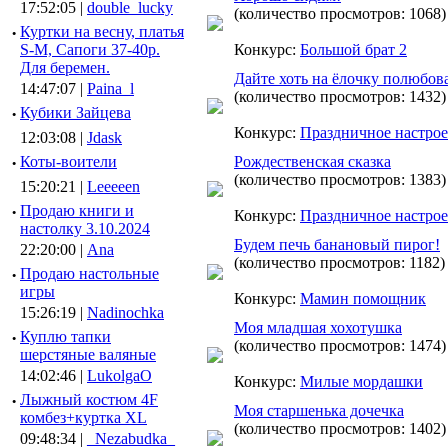
17:52:05 |
double_lucky
(количество просмотров: 1068)
·
Куртки на весну, платья
S-M, Сапоги 37-40р.
Конкурс:
Большой брат 2
Для беремен.
Дайте хоть на ёлочку полюбова
14:47:07 |
Paina_l
(количество просмотров: 1432)
·
Кубики Зайцева
Конкурс:
Праздничное настро
12:03:08 |
Jdask
·
Коты-воители
Рождественская сказка
(количество просмотров: 1383)
15:20:21 |
Leeeeen
·
Продаю книги и
Конкурс:
Праздничное настро
настолку 3.10.2024
Будем печь банановый пирог!
22:20:00 |
Ana
(количество просмотров: 1182)
·
Продаю настольные
игры
Конкурс:
Мамин помощник
15:26:19 |
Nadinochka
Моя младшая хохотушка
·
Куплю тапки
(количество просмотров: 1474)
шерстяные валяные
14:02:46 |
LukolgaO
Конкурс:
Милые мордашки
·
Лыжный костюм 4F
Моя старшенька дочечка
комбез+куртка XL
(количество просмотров: 1402)
09:48:34 |
_Nezabudka_