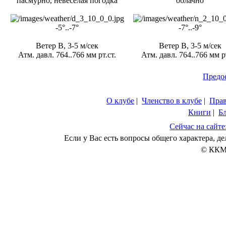
пасмурно, невесёлая погодка
облачно
-5°..-7°
-7°..-9°
Ветер В, 3-5 м/сек
Ветер В, 3-5 м/сек
Атм. давл. 764..766 мм рт.ст.
Атм. давл. 764..766 мм рт
Предо
О клубе
|
Членство в клубе
|
Пра
Книги
|
Б
Сейчас на сайте
Если у Вас есть вопросы общего характера, 
© ККМ