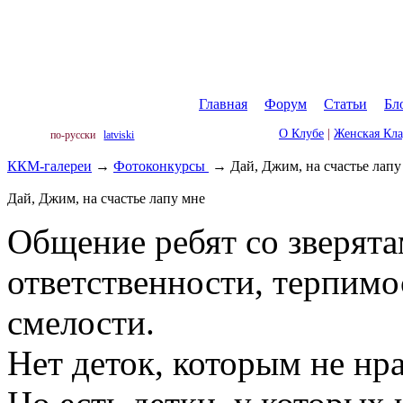
Главная
|
Форум
|
Статьи
|
Бл
О Клубе
|
Женская Кл
по-русски
latviski
ККМ-галереи
→
Фотоконкурсы
→
Дай, Джим, на счастье лапу
Дай, Джим, на счастье лапу мне
Общение ребят со зверят
ответственности, терпимо
смелости.
Нет деток, которым не нра