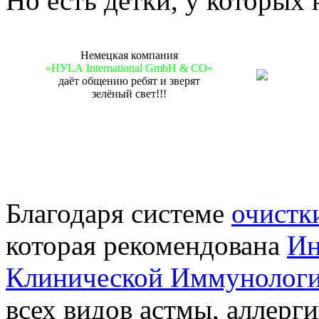
Но есть детки, у которых
Немецкая компания
«НУLА International GmbH & CO»
даёт общению ребят и зверят
зелёный свет!!!
Благодаря системе
очистк
которая рекомендована
Ин
Клинической Иммунолог
всех видов астмы, аллерги