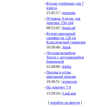
·
Куплю учебники для 7
класса
15:45:17 |
morenita
·
Пуховик Адидас для
девочки 158-164
00:53:45 |
InnaLud
·
Куплю школьный
сарафан на 128 см
Классической гимназии
16:50:46 |
Jdask
·
Детская колыбель
Тролл с опускающейся
боковиной
22:49:06 |
Irinka
·
Паззлы и игры,
школьный рюкзак
19:30:51 |
gvinevere
·
Hа девочку 7-9
15:29:24 |
LauLana
[
перейти на форум
]