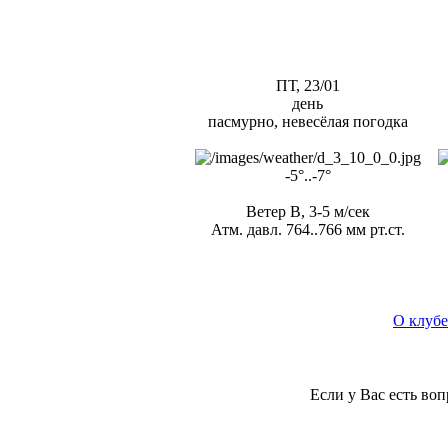
ПТ, 23/01
день
пасмурно, невесёлая погодка
-5°..-7°
Ветер В, 3-5 м/сек
Атм. давл. 764..766 мм рт.ст.
О клубе
Если у Вас есть во