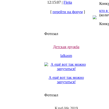
12:15:07 |
Fleita
Конк
кто в
[
перейти на форум
]
(коли
Конк
Фотозал
Детская дружба
lalkasm
А ещё вот так можно
запутаться!
Фотозал
Клуб life 2019