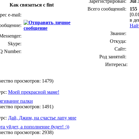
Зарегистрирован:
Jul 
Как связаться с fint
Всего сообщений:
155
[0.0
рес e-mail:
в де
ообщение:
Найт
Звание:
essenger:
Откуда:
Skype:
Сайт:
Q Number:
Род занятий:
Интересы:
чество просмотров: 1479)
урс:
Моей прекрасной маме!
ягивание палки
чество просмотров: 1491)
урс:
Дай, Джим, на счастье лапу мне
та уйдет, а пополнение будет! :))
чество просмотров: 2938)