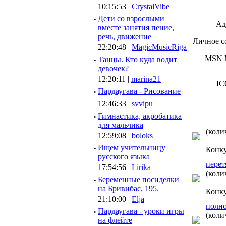
10:15:53 |
CrystalVibe
·
Дети со взрослыми
Ад
вместе занятия пение,
речь, движение
Личное с
22:20:48 |
MagicMusicRiga
MSN M
·
Танцы. Кто куда водит
девочек?
12:20:11 |
marina21
IC
·
Пардаугава - Рисование
12:46:33 |
svvipu
·
Гимнастика, акробатика
для мальчика
(коли
12:59:08 |
boloks
·
Ищем учительницу
Конк
русского языка
перет
17:54:56 |
Lirika
(коли
·
Беременные посиделки
на Бривибас, 195.
Конк
21:10:00 |
Elja
полно
·
Пардаугава - уроки игры
(коли
на флейте