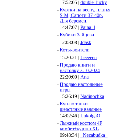
17:52:05 |
double_lucky
·
Куртки на весну, платья
S-M, Сапоги 37-40р.
Для беремен.
14:47:07 |
Paina_l
·
Кубики Зайцева
12:03:08 |
Jdask
·
Коты-воители
15:20:21 |
Leeeeen
·
Продаю книги и
настолку 3.10.2024
22:20:00 |
Ana
·
Продаю настольные
игры
15:26:19 |
Nadinochka
·
Куплю тапки
шерстяные валяные
14:02:46 |
LukolgaO
·
Лыжный костюм 4F
комбез+куртка XL
09:48:34 |
_Nezabudka_