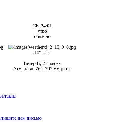
СБ, 24/01
утро
облачно
-10°..-12°
Ветер В, 2-4 м/сек
Атм. давл. 765..767 мм рт.ст.
онтакты
апишите нам письмо