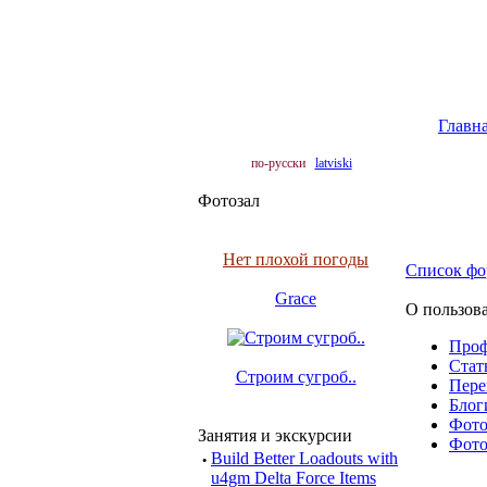
Главн
по-русски
latviski
Фотозал
Нет плохой погоды
Список фо
Grace
О пользова
Про
Cтать
Строим сугроб..
Пере
Блоги
Фото 
Занятия и экскурсии
Фото 
·
Build Better Loadouts with
u4gm Delta Force Items