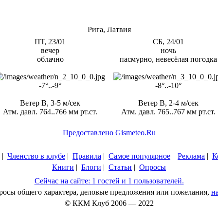
Рига, Латвия
ПТ, 23/01
СБ, 24/01
вечер
ночь
облачно
пасмурно, невесёлая погодка
-7°..-9°
-8°..-10°
Ветер В, 3-5 м/сек
Ветер В, 2-4 м/сек
Атм. давл. 764..766 мм рт.ст.
Атм. давл. 765..767 мм рт.ст.
Предоставлено Gismeteo.Ru
|
Членство в клубе
|
Правила
|
Самое популярное
|
Реклама
|
К
Книги
|
Блоги
|
Статьи
|
Опросы
Сейчас на сайте: 1 гостей и 1 пользователей.
просы общего характера, деловые предложения или пожелания,
н
© ККМ Клуб 2006 — 2022