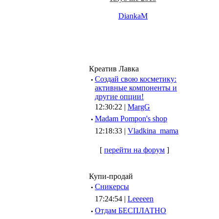
DiankaM
Креатив Лавка
·
Создай свою косметику:
активные компоненты и
другие опции!
12:30:22 |
MargG
·
Madam Pompon's shop
12:18:33 |
Vladkina_mama
[
перейти на форум
]
Купи-продай
·
Сникерсы
17:24:54 |
Leeeeen
·
Отдам БЕСПЛАТНО