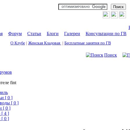
ая
|
Форум
|
Статьи
|
Блоги
|
Галереи
|
Консультации по ГВ
О Клубе
|
Женская Кладовая
|
Бесплатные занятия по ГВ
Поиск
румов
теле fint
филь
и [ 0 ]
воды [ 0 ]
 [ 0 ]
[ 4 ]
[ 0 ]