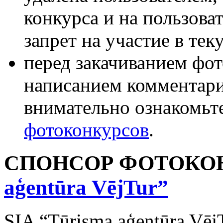
конкурса и на пользова
запрет на участие в те
перед закачиванием фот
написанием комментари
внимательно ознакомьт
фотоконкурсов
.
СПОНСОР ФОТОКОН
aģentūra VējTur”
SIA “Tūrisma aģentūra Vēj