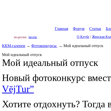
Главная
|
Форум
|
Статьи
|
Бл
О Клубе
|
Женская Кл
по-русски
latviski
ККМ-галереи
→
Фотоконкурсы
→
Мой идеальный отпуск
Мой идеальный отпуск
Мой идеальный отпуск
Новый фотоконкурс вмест
VējTur”
Хотите отдохнуть? Тогда 