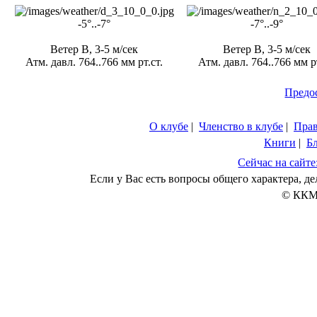
-5°..-7°
-7°..-9°
Ветер В, 3-5 м/сек
Ветер В, 3-5 м/сек
Атм. давл. 764..766 мм рт.ст.
Атм. давл. 764..766 мм рт
Предо
О клубе
|
Членство в клубе
|
Пра
Книги
|
Б
Сейчас на сайте
Если у Вас есть вопросы общего характера, 
© ККМ