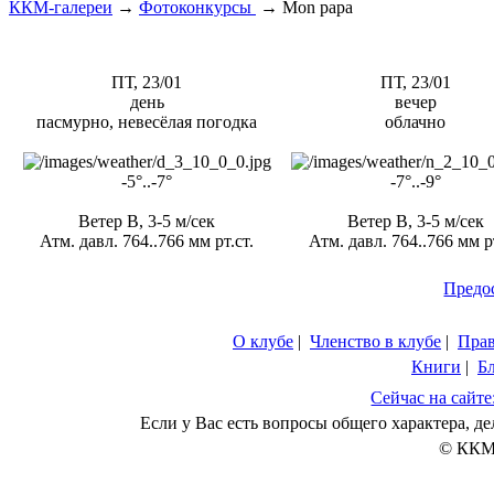
ККМ-галереи
→
Фотоконкурсы
→
Mon papa
ПТ, 23/01
ПТ, 23/01
день
вечер
пасмурно, невесёлая погодка
облачно
-5°..-7°
-7°..-9°
Ветер В, 3-5 м/сек
Ветер В, 3-5 м/сек
Атм. давл. 764..766 мм рт.ст.
Атм. давл. 764..766 мм рт
Предо
О клубе
|
Членство в клубе
|
Пра
Книги
|
Б
Сейчас на сайте
Если у Вас есть вопросы общего характера, 
© ККМ