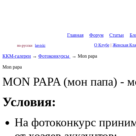
Главная
|
Форум
|
Статьи
|
Бл
О Клубе
|
Женская Кл
по-русски
latviski
ККМ-галереи
→
Фотоконкурсы
→
Mon papa
Mon papa
MON PAPA (мон папа) - м
Условия:
На фотоконкурс приним
от хозяев аккаунтов;