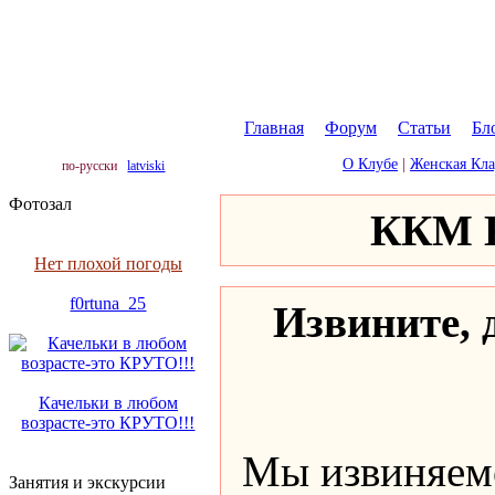
Главная
|
Форум
|
Статьи
|
Бл
О Клубе
|
Женская Кл
по-русски
latviski
Фотозал
ККМ К
Нет плохой погоды
f0rtuna_25
Извините, д
Качельки в любом
возрасте-это КРУТО!!!
Мы извиняемс
Занятия и экскурсии