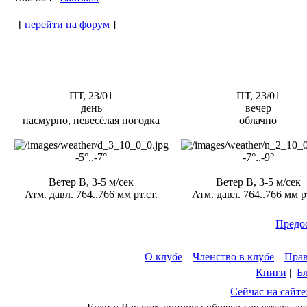
[
перейти на форум
]
ПТ, 23/01
ПТ, 23/01
день
вечер
пасмурно, невесёлая погодка
облачно
-5°..-7°
-7°..-9°
Ветер В, 3-5 м/сек
Ветер В, 3-5 м/сек
Атм. давл. 764..766 мм рт.ст.
Атм. давл. 764..766 мм рт
Предо
О клубе
|
Членство в клубе
|
Пра
Книги
|
Б
Сейчас на сайте