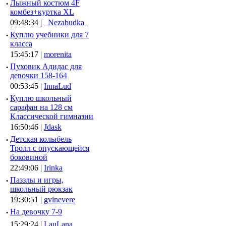
·
Лыжный костюм 4F
комбез+куртка XL
09:48:34 |
_Nezabudka_
·
Куплю учебники для 7
класса
15:45:17 |
morenita
·
Пуховик Адидас для
девочки 158-164
00:53:45 |
InnaLud
·
Куплю школьный
сарафан на 128 см
Классической гимназии
16:50:46 |
Jdask
·
Детская колыбель
Тролл с опускающейся
боковиной
22:49:06 |
Irinka
·
Паззлы и игры,
школьный рюкзак
19:30:51 |
gvinevere
·
Hа девочку 7-9
15:29:24 |
LauLana