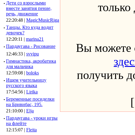
·
Дети со взрослыми
только
вместе занятия пение,
речь, движение
22:20:48 |
MagicMusicRiga
·
Танцы. Кто куда водит
девочек?
12:20:11 |
marina21
Вы можете 
·
Пардаугава - Рисование
12:46:33 |
svvipu
здес
·
Гимнастика, акробатика
для мальчика
получить до
12:59:08 |
boloks
·
Ищем учительницу
русского языка
17:54:56 |
Lirika
·
Беременные посиделки
на Бривибас, 195.
21:10:00 |
Elja
·
Пардаугава - уроки игры
на флейте
12:15:07 |
Fleita