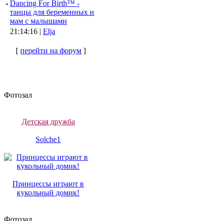
·
Dancing For Birth™ -
танцы для беременных и
мам с малышами
21:14:16 |
Elja
[
перейти на форум
]
Фотозал
Детская дружба
Solche1
Принцессы играют в
кукольный домик!
Фотозал