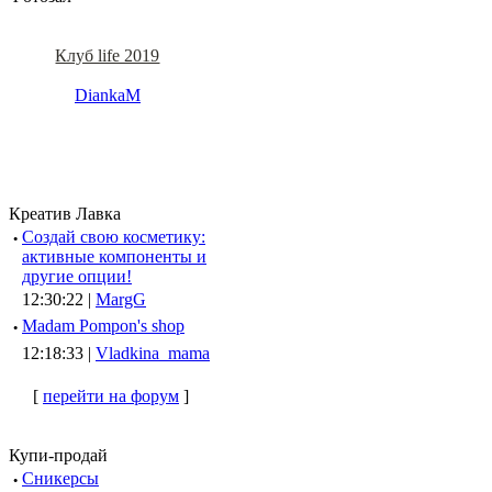
Клуб life 2019
DiankaM
Креатив Лавка
·
Создай свою косметику:
активные компоненты и
другие опции!
12:30:22 |
MargG
·
Madam Pompon's shop
12:18:33 |
Vladkina_mama
[
перейти на форум
]
Купи-продай
·
Сникерсы