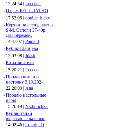
17:24:54 |
Leeeeen
·
Отдам БЕСПЛАТНО
17:52:05 |
double_lucky
·
Куртки на весну, платья
S-M, Сапоги 37-40р.
Для беремен.
14:47:07 |
Paina_l
·
Кубики Зайцева
12:03:08 |
Jdask
·
Коты-воители
15:20:21 |
Leeeeen
·
Продаю книги и
настолку 3.10.2024
22:20:00 |
Ana
·
Продаю настольные
игры
15:26:19 |
Nadinochka
·
Куплю тапки
шерстяные валяные
14:02:46 |
LukolgaO