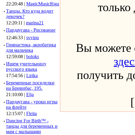
только
22:20:48 |
MagicMusicRiga
·
Танцы. Кто куда водит
девочек?
12:20:11 |
marina21
·
Пардаугава - Рисование
12:46:33 |
svvipu
Вы можете 
·
Гимнастика, акробатика
для мальчика
12:59:08 |
boloks
здес
·
Ищем учительницу
русского языка
получить до
17:54:56 |
Lirika
·
Беременные посиделки
на Бривибас, 195.
21:10:00 |
Elja
·
Пардаугава - уроки игры
на флейте
12:15:07 |
Fleita
·
Dancing For Birth™ -
танцы для беременных и
мам с малышами