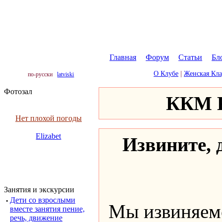
Главная
|
Форум
|
Статьи
|
Бл
О Клубе
|
Женская Кл
по-русски
latviski
Фотозал
ККМ К
Нет плохой погоды
Elizabet
Извините, д
Занятия и экскурсии
·
Дети со взрослыми
Мы извиняемс
вместе занятия пение,
речь, движение