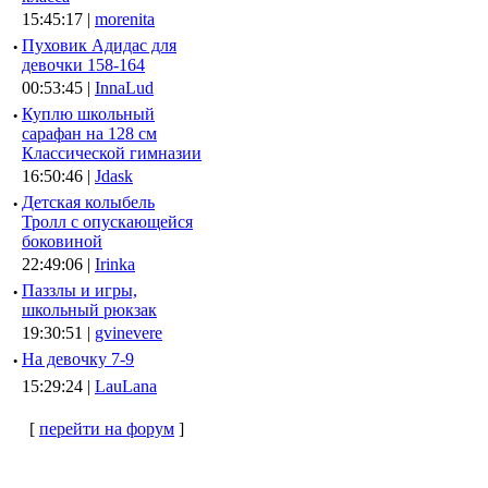
15:45:17 |
morenita
·
Пуховик Адидас для
девочки 158-164
00:53:45 |
InnaLud
·
Куплю школьный
сарафан на 128 см
Классической гимназии
16:50:46 |
Jdask
·
Детская колыбель
Тролл с опускающейся
боковиной
22:49:06 |
Irinka
·
Паззлы и игры,
школьный рюкзак
19:30:51 |
gvinevere
·
Hа девочку 7-9
15:29:24 |
LauLana
[
перейти на форум
]