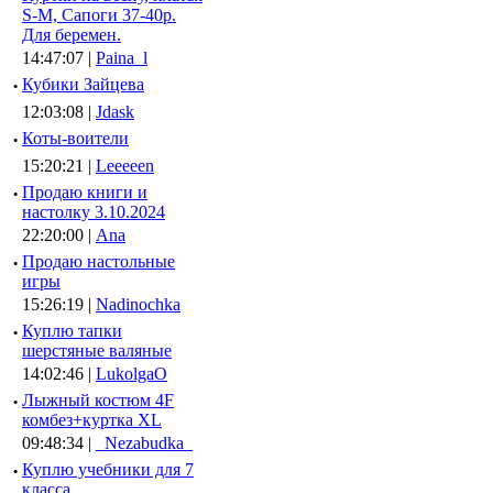
S-M, Сапоги 37-40р.
Для беремен.
14:47:07 |
Paina_l
·
Кубики Зайцева
12:03:08 |
Jdask
·
Коты-воители
15:20:21 |
Leeeeen
·
Продаю книги и
настолку 3.10.2024
22:20:00 |
Ana
·
Продаю настольные
игры
15:26:19 |
Nadinochka
·
Куплю тапки
шерстяные валяные
14:02:46 |
LukolgaO
·
Лыжный костюм 4F
комбез+куртка XL
09:48:34 |
_Nezabudka_
·
Куплю учебники для 7
класса