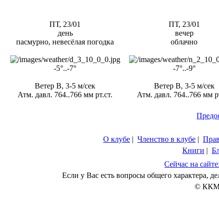
ПТ, 23/01
ПТ, 23/01
день
вечер
пасмурно, невесёлая погодка
облачно
-5°..-7°
-7°..-9°
Ветер В, 3-5 м/сек
Ветер В, 3-5 м/сек
Атм. давл. 764..766 мм рт.ст.
Атм. давл. 764..766 мм рт
Предо
О клубе
|
Членство в клубе
|
Пра
Книги
|
Б
Сейчас на сайте
Если у Вас есть вопросы общего характера, 
© ККМ