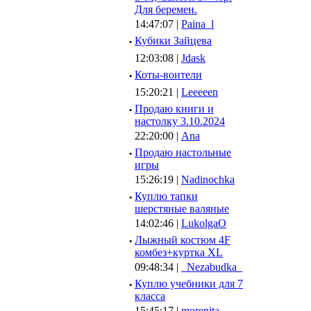
Для беремен.
14:47:07 |
Paina_l
·
Кубики Зайцева
12:03:08 |
Jdask
·
Коты-воители
15:20:21 |
Leeeeen
·
Продаю книги и
настолку 3.10.2024
22:20:00 |
Ana
·
Продаю настольные
игры
15:26:19 |
Nadinochka
·
Куплю тапки
шерстяные валяные
14:02:46 |
LukolgaO
·
Лыжный костюм 4F
комбез+куртка XL
09:48:34 |
_Nezabudka_
·
Куплю учебники для 7
класса
15:45:17 |
morenita