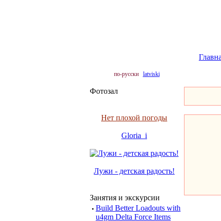
Главн
по-русски
latviski
Фотозал
Нет плохой погоды
Gloria_i
Лужи - детская радость!
Занятия и экскурсии
·
Build Better Loadouts with
u4gm Delta Force Items