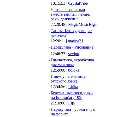
10:15:53 |
CrystalVibe
·
Дети со взрослыми
вместе занятия пение,
речь, движение
22:20:48 |
MagicMusicRiga
·
Танцы. Кто куда водит
девочек?
12:20:11 |
marina21
·
Пардаугава - Рисование
12:46:33 |
svvipu
·
Гимнастика, акробатика
для мальчика
12:59:08 |
boloks
·
Ищем учительницу
русского языка
17:54:56 |
Lirika
·
Беременные посиделки
на Бривибас, 195.
21:10:00 |
Elja
·
Пардаугава - уроки игры
на флейте