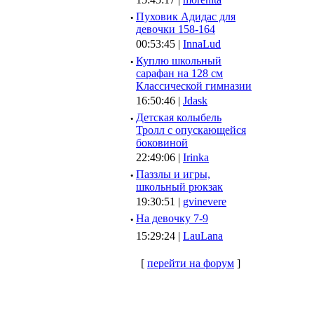
·
Пуховик Адидас для
девочки 158-164
00:53:45 |
InnaLud
·
Куплю школьный
сарафан на 128 см
Классической гимназии
16:50:46 |
Jdask
·
Детская колыбель
Тролл с опускающейся
боковиной
22:49:06 |
Irinka
·
Паззлы и игры,
школьный рюкзак
19:30:51 |
gvinevere
·
Hа девочку 7-9
15:29:24 |
LauLana
[
перейти на форум
]