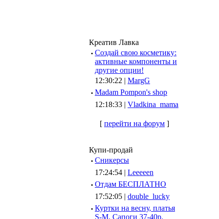
Креатив Лавка
·
Создай свою косметику:
активные компоненты и
другие опции!
12:30:22 |
MargG
·
Madam Pompon's shop
12:18:33 |
Vladkina_mama
[
перейти на форум
]
Купи-продай
·
Сникерсы
17:24:54 |
Leeeeen
·
Отдам БЕСПЛАТНО
17:52:05 |
double_lucky
·
Куртки на весну, платья
S-M, Сапоги 37-40р.