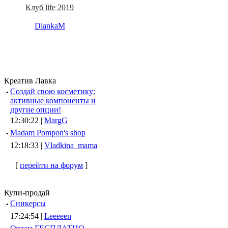
Клуб life 2019
DiankaM
Креатив Лавка
·
Создай свою косметику:
активные компоненты и
другие опции!
12:30:22 |
MargG
·
Madam Pompon's shop
12:18:33 |
Vladkina_mama
[
перейти на форум
]
Купи-продай
·
Сникерсы
17:24:54 |
Leeeeen