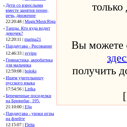
только
·
Дети со взрослыми
вместе занятия пение,
речь, движение
22:20:48 |
MagicMusicRiga
·
Танцы. Кто куда водит
девочек?
12:20:11 |
marina21
Вы можете 
·
Пардаугава - Рисование
12:46:33 |
svvipu
здес
·
Гимнастика, акробатика
для мальчика
получить до
12:59:08 |
boloks
·
Ищем учительницу
русского языка
17:54:56 |
Lirika
·
Беременные посиделки
на Бривибас, 195.
21:10:00 |
Elja
·
Пардаугава - уроки игры
на флейте
12:15:07 |
Fleita