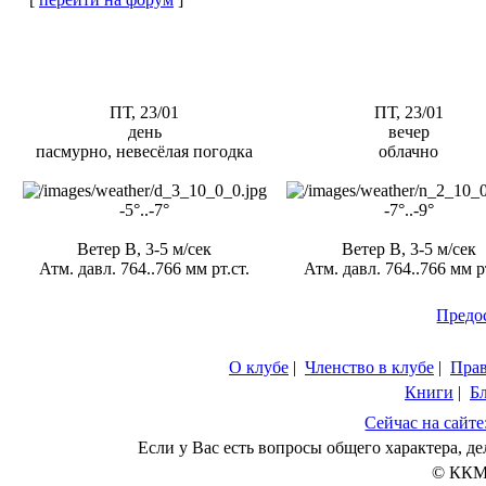
ПТ, 23/01
ПТ, 23/01
день
вечер
пасмурно, невесёлая погодка
облачно
-5°..-7°
-7°..-9°
Ветер В, 3-5 м/сек
Ветер В, 3-5 м/сек
Атм. давл. 764..766 мм рт.ст.
Атм. давл. 764..766 мм рт
Предо
О клубе
|
Членство в клубе
|
Пра
Книги
|
Б
Сейчас на сайте
Если у Вас есть вопросы общего характера, 
© ККМ