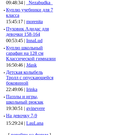
09:48:34 |
_Nezabudka_
·
Куплю учебники для 7
класса
15:45:17 |
morenita
·
Пуховик Адидас для
девочки 158-164
00:53:45 |
InnaLud
·
Куплю школьный
сарафан на 128 см
Классической гимназии
16:50:46 |
Jdask
·
Детская колыбель
Тролл с опускающейся
боковиной
22:49:06 |
Irinka
·
Паззлы и игры,
школьный рюкзак
19:30:51 |
gvinevere
·
Hа девочку 7-9
15:29:24 |
LauLana
[
перейти на форум
]