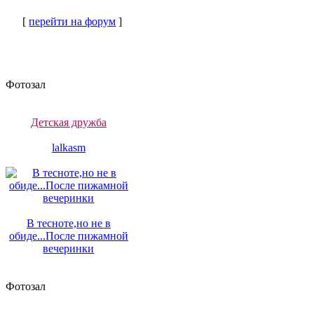
[
перейти на форум
]
Фотозал
Детская дружба
lalkasm
В тесноте,но не в
обиде...После пижамной
вечеринки
Фотозал