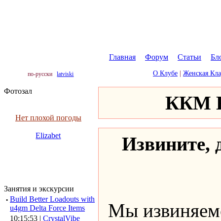
Главная
|
Форум
|
Статьи
|
Бл
О Клубе
|
Женская Кл
по-русски
latviski
Фотозал
ККМ К
Нет плохой погоды
Elizabet
Извините, д
Занятия и экскурсии
·
Build Better Loadouts with
Мы извиняемс
u4gm Delta Force Items
10:15:53 |
CrystalVibe