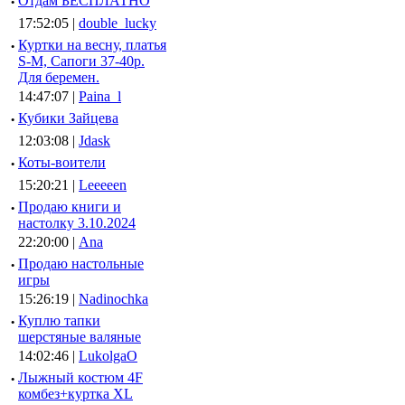
·
Отдам БЕСПЛАТНО
17:52:05 |
double_lucky
·
Куртки на весну, платья
S-M, Сапоги 37-40р.
Для беремен.
14:47:07 |
Paina_l
·
Кубики Зайцева
12:03:08 |
Jdask
·
Коты-воители
15:20:21 |
Leeeeen
·
Продаю книги и
настолку 3.10.2024
22:20:00 |
Ana
·
Продаю настольные
игры
15:26:19 |
Nadinochka
·
Куплю тапки
шерстяные валяные
14:02:46 |
LukolgaO
·
Лыжный костюм 4F
комбез+куртка XL