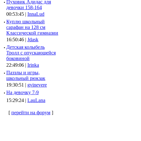
·
Пуховик Адидас для
девочки 158-164
00:53:45 |
InnaLud
·
Куплю школьный
сарафан на 128 см
Классической гимназии
16:50:46 |
Jdask
·
Детская колыбель
Тролл с опускающейся
боковиной
22:49:06 |
Irinka
·
Паззлы и игры,
школьный рюкзак
19:30:51 |
gvinevere
·
Hа девочку 7-9
15:29:24 |
LauLana
[
перейти на форум
]