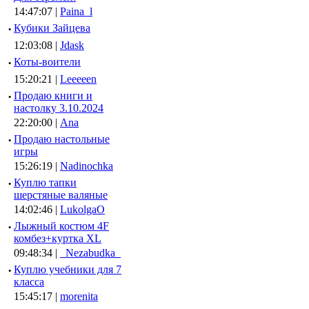
14:47:07 |
Paina_l
·
Кубики Зайцева
12:03:08 |
Jdask
·
Коты-воители
15:20:21 |
Leeeeen
·
Продаю книги и
настолку 3.10.2024
22:20:00 |
Ana
·
Продаю настольные
игры
15:26:19 |
Nadinochka
·
Куплю тапки
шерстяные валяные
14:02:46 |
LukolgaO
·
Лыжный костюм 4F
комбез+куртка XL
09:48:34 |
_Nezabudka_
·
Куплю учебники для 7
класса
15:45:17 |
morenita