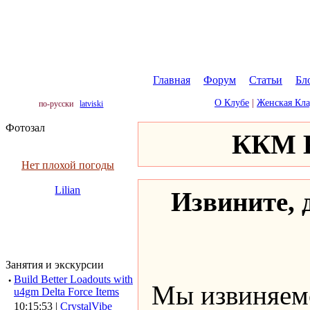
Главная
|
Форум
|
Статьи
|
Бл
О Клубе
|
Женская Кл
по-русски
latviski
Фотозал
ККМ К
Нет плохой погоды
Lilian
Извините, д
Занятия и экскурсии
·
Build Better Loadouts with
Мы извиняемс
u4gm Delta Force Items
10:15:53 |
CrystalVibe