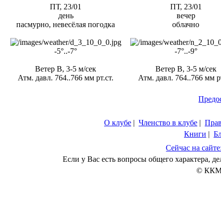
ПТ, 23/01
ПТ, 23/01
день
вечер
пасмурно, невесёлая погодка
облачно
-5°..-7°
-7°..-9°
Ветер В, 3-5 м/сек
Ветер В, 3-5 м/сек
Атм. давл. 764..766 мм рт.ст.
Атм. давл. 764..766 мм рт
Предо
О клубе
|
Членство в клубе
|
Пра
Книги
|
Б
Сейчас на сайте
Если у Вас есть вопросы общего характера, 
© ККМ