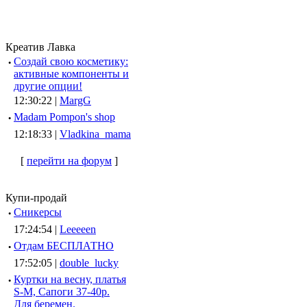
Креатив Лавка
·
Создай свою косметику:
активные компоненты и
другие опции!
12:30:22 |
MargG
·
Madam Pompon's shop
12:18:33 |
Vladkina_mama
[
перейти на форум
]
Купи-продай
·
Сникерсы
17:24:54 |
Leeeeen
·
Отдам БЕСПЛАТНО
17:52:05 |
double_lucky
·
Куртки на весну, платья
S-M, Сапоги 37-40р.
Для беремен.