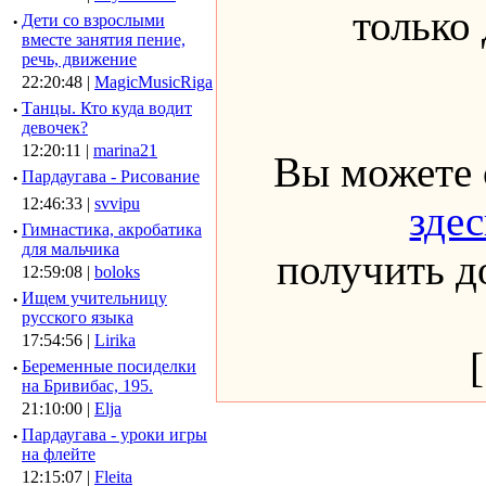
только
·
Дети со взрослыми
вместе занятия пение,
речь, движение
22:20:48 |
MagicMusicRiga
·
Танцы. Кто куда водит
девочек?
12:20:11 |
marina21
Вы можете 
·
Пардаугава - Рисование
12:46:33 |
svvipu
здес
·
Гимнастика, акробатика
для мальчика
получить до
12:59:08 |
boloks
·
Ищем учительницу
русского языка
17:54:56 |
Lirika
·
Беременные посиделки
на Бривибас, 195.
21:10:00 |
Elja
·
Пардаугава - уроки игры
на флейте
12:15:07 |
Fleita