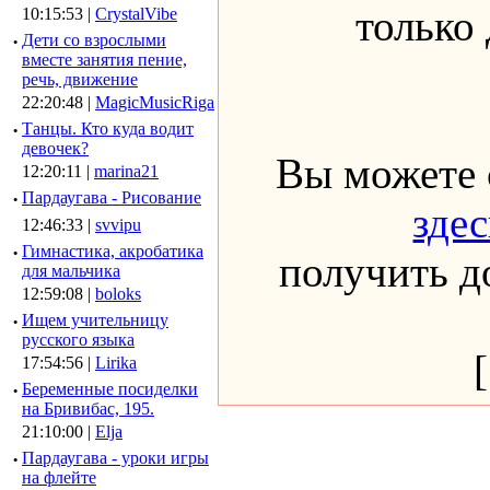
только
10:15:53 |
CrystalVibe
·
Дети со взрослыми
вместе занятия пение,
речь, движение
22:20:48 |
MagicMusicRiga
·
Танцы. Кто куда водит
девочек?
Вы можете 
12:20:11 |
marina21
·
Пардаугава - Рисование
здес
12:46:33 |
svvipu
·
Гимнастика, акробатика
получить до
для мальчика
12:59:08 |
boloks
·
Ищем учительницу
русского языка
17:54:56 |
Lirika
·
Беременные посиделки
на Бривибас, 195.
21:10:00 |
Elja
·
Пардаугава - уроки игры
на флейте