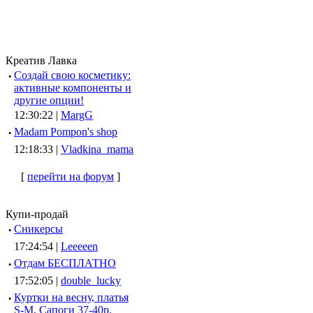
Креатив Лавка
·
Создай свою косметику:
активные компоненты и
другие опции!
12:30:22 |
MargG
·
Madam Pompon's shop
12:18:33 |
Vladkina_mama
[
перейти на форум
]
Купи-продай
·
Сникерсы
17:24:54 |
Leeeeen
·
Отдам БЕСПЛАТНО
17:52:05 |
double_lucky
·
Куртки на весну, платья
S-M, Сапоги 37-40р.