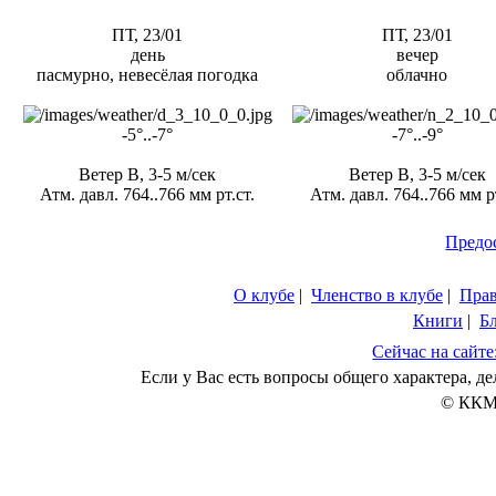
ПТ, 23/01
ПТ, 23/01
день
вечер
пасмурно, невесёлая погодка
облачно
-5°..-7°
-7°..-9°
Ветер В, 3-5 м/сек
Ветер В, 3-5 м/сек
Атм. давл. 764..766 мм рт.ст.
Атм. давл. 764..766 мм рт
Предо
О клубе
|
Членство в клубе
|
Пра
Книги
|
Б
Сейчас на сайте
Если у Вас есть вопросы общего характера, 
© ККМ