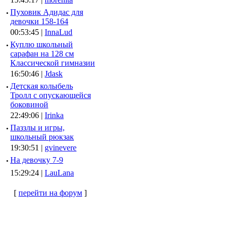
·
Пуховик Адидас для
девочки 158-164
00:53:45 |
InnaLud
·
Куплю школьный
сарафан на 128 см
Классической гимназии
16:50:46 |
Jdask
·
Детская колыбель
Тролл с опускающейся
боковиной
22:49:06 |
Irinka
·
Паззлы и игры,
школьный рюкзак
19:30:51 |
gvinevere
·
Hа девочку 7-9
15:29:24 |
LauLana
[
перейти на форум
]