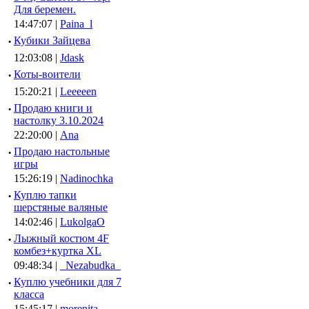
Для беремен.
14:47:07 |
Paina_l
·
Кубики Зайцева
12:03:08 |
Jdask
·
Коты-воители
15:20:21 |
Leeeeen
·
Продаю книги и
настолку 3.10.2024
22:20:00 |
Ana
·
Продаю настольные
игры
15:26:19 |
Nadinochka
·
Куплю тапки
шерстяные валяные
14:02:46 |
LukolgaO
·
Лыжный костюм 4F
комбез+куртка XL
09:48:34 |
_Nezabudka_
·
Куплю учебники для 7
класса
15:45:17 |
morenita