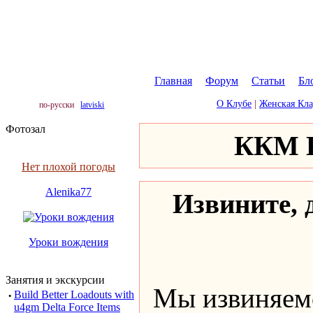
Главная
|
Форум
|
Статьи
|
Бл
О Клубе
|
Женская Кл
по-русски
latviski
Фотозал
ККМ К
Нет плохой погоды
Alenika77
Извините, д
Уроки вождения
Занятия и экскурсии
Мы извиняемс
·
Build Better Loadouts with
u4gm Delta Force Items