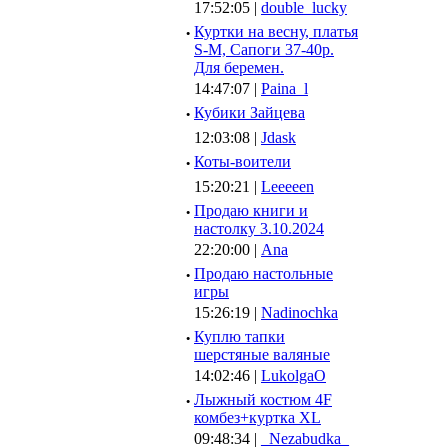
17:52:05 |
double_lucky
·
Куртки на весну, платья
S-M, Сапоги 37-40р.
Для беремен.
14:47:07 |
Paina_l
·
Кубики Зайцева
12:03:08 |
Jdask
·
Коты-воители
15:20:21 |
Leeeeen
·
Продаю книги и
настолку 3.10.2024
22:20:00 |
Ana
·
Продаю настольные
игры
15:26:19 |
Nadinochka
·
Куплю тапки
шерстяные валяные
14:02:46 |
LukolgaO
·
Лыжный костюм 4F
комбез+куртка XL
09:48:34 |
_Nezabudka_