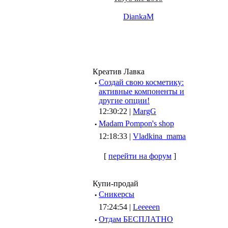
DiankaM
Креатив Лавка
·
Создай свою косметику:
активные компоненты и
другие опции!
12:30:22 |
MargG
·
Madam Pompon's shop
12:18:33 |
Vladkina_mama
[
перейти на форум
]
Купи-продай
·
Сникерсы
17:24:54 |
Leeeeen
·
Отдам БЕСПЛАТНО