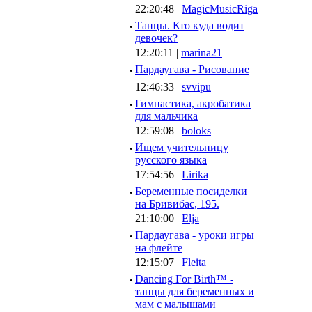
22:20:48 |
MagicMusicRiga
·
Танцы. Кто куда водит
девочек?
12:20:11 |
marina21
·
Пардаугава - Рисование
12:46:33 |
svvipu
·
Гимнастика, акробатика
для мальчика
12:59:08 |
boloks
·
Ищем учительницу
русского языка
17:54:56 |
Lirika
·
Беременные посиделки
на Бривибас, 195.
21:10:00 |
Elja
·
Пардаугава - уроки игры
на флейте
12:15:07 |
Fleita
·
Dancing For Birth™ -
танцы для беременных и
мам с малышами