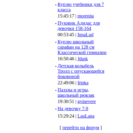
·
Куплю учебники для 7
класса
15:45:17 |
morenita
·
Пуховик Адидас для
девочки 158-164
00:53:45 |
InnaLud
·
Куплю школьный
сарафан на 128 см
Классической гимназии
16:50:46 |
Jdask
·
Детская колыбель
Тролл с опускающейся
боковиной
22:49:06 |
Irinka
·
Паззлы и игры,
школьный рюкзак
19:30:51 |
gvinevere
·
Hа девочку 7-9
15:29:24 |
LauLana
[
перейти на форум
]