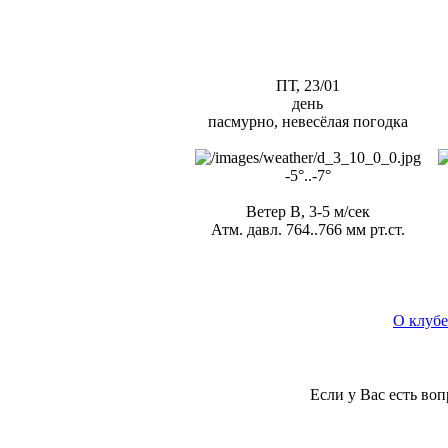
ПТ, 23/01
день
пасмурно, невесёлая погодка
-5°..-7°
Ветер В, 3-5 м/сек
Атм. давл. 764..766 мм рт.ст.
О клубе
Если у Вас есть во