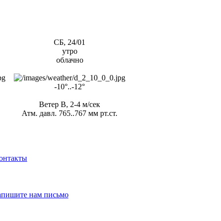
СБ, 24/01
утро
облачно
-10°..-12°
Ветер В, 2-4 м/сек
Атм. давл. 765..767 мм рт.ст.
онтакты
апишите нам письмо