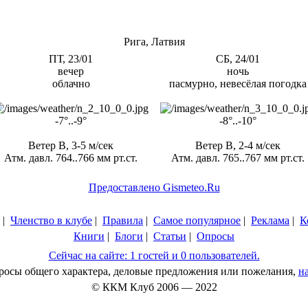
Рига, Латвия
ПТ, 23/01
СБ, 24/01
вечер
ночь
облачно
пасмурно, невесёлая погодка
-7°..-9°
-8°..-10°
Ветер В, 3-5 м/сек
Ветер В, 2-4 м/сек
Атм. давл. 764..766 мм рт.ст.
Атм. давл. 765..767 мм рт.ст.
Предоставлено Gismeteo.Ru
|
Членство в клубе
|
Правила
|
Самое популярное
|
Реклама
|
К
Книги
|
Блоги
|
Статьи
|
Опросы
Сейчас на сайте: 1 гостей и 0 пользователей.
просы общего характера, деловые предложения или пожелания,
н
© ККМ Клуб 2006 — 2022