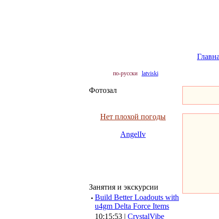
Главн
по-русски
latviski
Фотозал
Нет плохой погоды
AngelIv
Занятия и экскурсии
·
Build Better Loadouts with
u4gm Delta Force Items
10:15:53 |
CrystalVibe