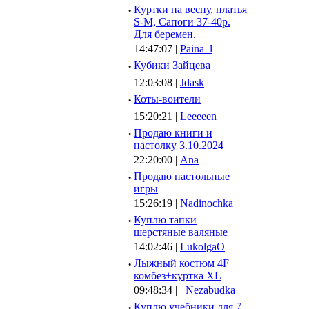
·
Куртки на весну, платья
S-M, Сапоги 37-40р.
Для беремен.
14:47:07 |
Paina_l
·
Кубики Зайцева
12:03:08 |
Jdask
·
Коты-воители
15:20:21 |
Leeeeen
·
Продаю книги и
настолку 3.10.2024
22:20:00 |
Ana
·
Продаю настольные
игры
15:26:19 |
Nadinochka
·
Куплю тапки
шерстяные валяные
14:02:46 |
LukolgaO
·
Лыжный костюм 4F
комбез+куртка XL
09:48:34 |
_Nezabudka_
·
Куплю учебники для 7