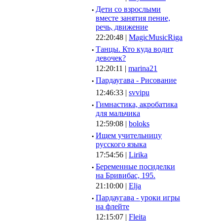
·
Дети со взрослыми
вместе занятия пение,
речь, движение
22:20:48 |
MagicMusicRiga
·
Танцы. Кто куда водит
девочек?
12:20:11 |
marina21
·
Пардаугава - Рисование
12:46:33 |
svvipu
·
Гимнастика, акробатика
для мальчика
12:59:08 |
boloks
·
Ищем учительницу
русского языка
17:54:56 |
Lirika
·
Беременные посиделки
на Бривибас, 195.
21:10:00 |
Elja
·
Пардаугава - уроки игры
на флейте
12:15:07 |
Fleita