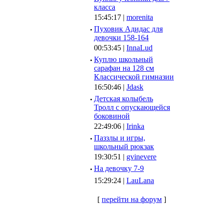
класса
15:45:17 |
morenita
·
Пуховик Адидас для
девочки 158-164
00:53:45 |
InnaLud
·
Куплю школьный
сарафан на 128 см
Классической гимназии
16:50:46 |
Jdask
·
Детская колыбель
Тролл с опускающейся
боковиной
22:49:06 |
Irinka
·
Паззлы и игры,
школьный рюкзак
19:30:51 |
gvinevere
·
Hа девочку 7-9
15:29:24 |
LauLana
[
перейти на форум
]