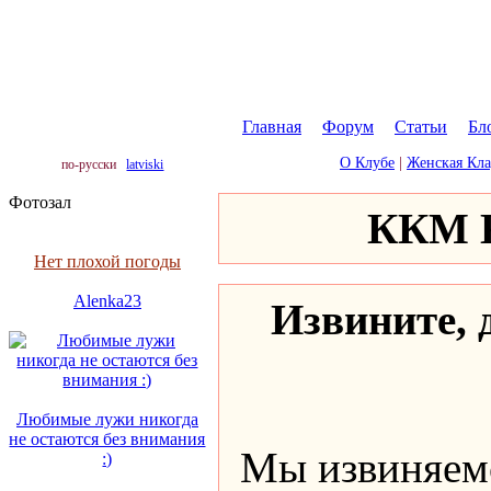
Главная
|
Форум
|
Статьи
|
Бл
О Клубе
|
Женская Кл
по-русски
latviski
Фотозал
ККМ К
Нет плохой погоды
Alenka23
Извините, д
Любимые лужи никогда
не остаются без внимания
Мы извиняемс
:)