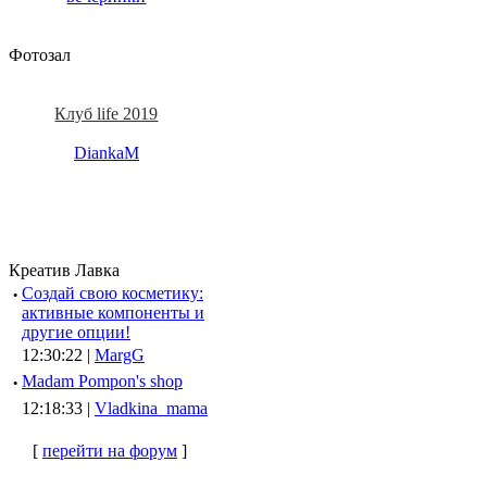
Фотозал
Клуб life 2019
DiankaM
Креатив Лавка
·
Создай свою косметику:
активные компоненты и
другие опции!
12:30:22 |
MargG
·
Madam Pompon's shop
12:18:33 |
Vladkina_mama
[
перейти на форум
]