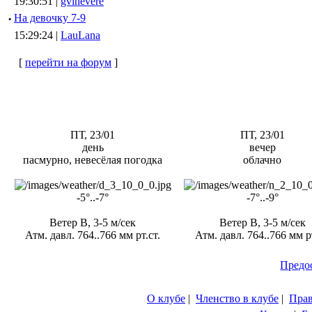
19:30:51 |
gvinevere
·
Hа девочку 7-9
15:29:24 |
LauLana
[
перейти на форум
]
ПТ, 23/01
ПТ, 23/01
день
вечер
пасмурно, невесёлая погодка
облачно
-5°..-7°
-7°..-9°
Ветер В, 3-5 м/сек
Ветер В, 3-5 м/сек
Атм. давл. 764..766 мм рт.ст.
Атм. давл. 764..766 мм рт
Предо
О клубе
|
Членство в клубе
|
Пра