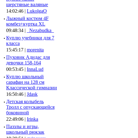
шерстяные валяные
14:02:46 |
LukolgaO
·
Лыжный костюм 4F
комбез+куртка XL
09:48:34 |
_Nezabudka_
·
Куплю учебники для 7
класса
15:45:17 |
morenita
·
Пуховик Адидас для
девочки 158-164
00:53:45 |
InnaLud
·
Куплю школьный
сарафан на 128 см
Классической гимназии
16:50:46 |
Jdask
·
Детская колыбель
Тролл с опускающейся
боковиной
22:49:06 |
Irinka
·
Паззлы и игры,
школьный рюкзак