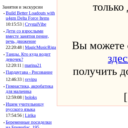
только
Занятия и экскурсии
·
Build Better Loadouts with
u4gm Delta Force Items
10:15:53 |
CrystalVibe
·
Дети со взрослыми
вместе занятия пение,
речь, движение
Вы можете 
22:20:48 |
MagicMusicRiga
·
Танцы. Кто куда водит
здес
девочек?
12:20:11 |
marina21
получить до
·
Пардаугава - Рисование
12:46:33 |
svvipu
·
Гимнастика, акробатика
для мальчика
12:59:08 |
boloks
·
Ищем учительницу
русского языка
17:54:56 |
Lirika
·
Беременные посиделки
на Бривибас, 195.