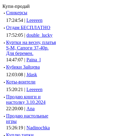
Купи-продай
·
Сникерсы
17:24:54 |
Leeeeen
·
Отдам БЕСПЛАТНО
17:52:05 |
double_lucky
·
Куртки на весну, платья
S-M, Сапоги 37-40р.
Для беремен.
14:47:07 |
Paina_l
·
Кубики Зайцева
12:03:08 |
Jdask
·
Коты-воители
15:20:21 |
Leeeeen
·
Продаю книги и
настолку 3.10.2024
22:20:00 |
Ana
·
Продаю настольные
игры
15:26:19 |
Nadinochka
·
Куплю тапки