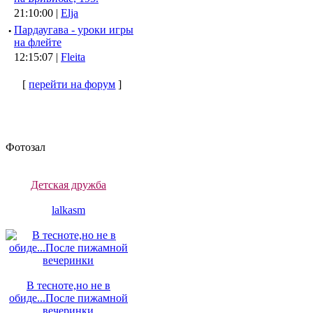
21:10:00 |
Elja
·
Пардаугава - уроки игры
на флейте
12:15:07 |
Fleita
[
перейти на форум
]
Фотозал
Детская дружба
lalkasm
В тесноте,но не в
обиде...После пижамной
вечеринки