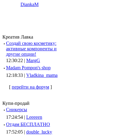
DiankaM
Креатив Лавка
·
Создай свою косметику:
активные компоненты и
другие опции!
12:30:22 |
MargG
·
Madam Pompon's shop
12:18:33 |
Vladkina_mama
[
перейти на форум
]
Купи-продай
·
Сникерсы
17:24:54 |
Leeeeen
·
Отдам БЕСПЛАТНО
17:52:05 |
double_lucky