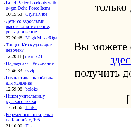
·
Build Better Loadouts with
только
u4gm Delta Force Items
10:15:53 |
CrystalVibe
·
Дети со взрослыми
вместе занятия пение,
речь, движение
22:20:48 |
MagicMusicRiga
Вы можете 
·
Танцы. Кто куда водит
девочек?
здес
12:20:11 |
marina21
·
Пардаугава - Рисование
получить до
12:46:33 |
svvipu
·
Гимнастика, акробатика
для мальчика
12:59:08 |
boloks
·
Ищем учительницу
русского языка
17:54:56 |
Lirika
·
Беременные посиделки
на Бривибас, 195.
21:10:00 |
Elja