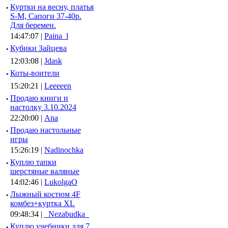
·
Куртки на весну, платья
S-M, Сапоги 37-40р.
Для беремен.
14:47:07 |
Paina_l
·
Кубики Зайцева
12:03:08 |
Jdask
·
Коты-воители
15:20:21 |
Leeeeen
·
Продаю книги и
настолку 3.10.2024
22:20:00 |
Ana
·
Продаю настольные
игры
15:26:19 |
Nadinochka
·
Куплю тапки
шерстяные валяные
14:02:46 |
LukolgaO
·
Лыжный костюм 4F
комбез+куртка XL
09:48:34 |
_Nezabudka_
·
Куплю учебники для 7