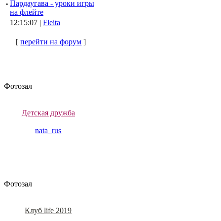
·
Пардаугава - уроки игры
на флейте
12:15:07 |
Fleita
[
перейти на форум
]
Фотозал
Детская дружба
nata_rus
Фотозал
Клуб life 2019