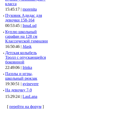
класса
15:45:17 |
morenita
·
Пуховик Адидас для
девочки 158-164
00:53:45 |
InnaLud
·
Куплю школьный
сарафан на 128 см
Классической гимназии
16:50:46 |
Jdask
·
Детская колыбель
Тролл с опускающейся
боковиной
22:49:06 |
Irinka
·
Паззлы и игры,
школьный рюкзак
19:30:51 |
gvinevere
·
Hа девочку 7-9
15:29:24 |
LauLana
[
перейти на форум
]