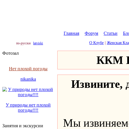
Главная
|
Форум
|
Статьи
|
Бл
О Клубе
|
Женская Кл
по-русски
latviski
Фотозал
ККМ К
Нет плохой погоды
nikanika
Извините, д
У природы нет плохой
погоды!!!!
Мы извиняемс
Занятия и экскурсии