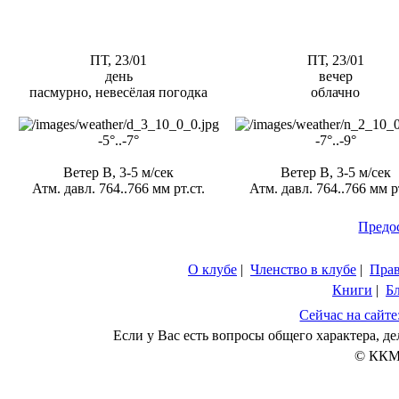
ПТ, 23/01
ПТ, 23/01
день
вечер
пасмурно, невесёлая погодка
облачно
-5°..-7°
-7°..-9°
Ветер В, 3-5 м/сек
Ветер В, 3-5 м/сек
Атм. давл. 764..766 мм рт.ст.
Атм. давл. 764..766 мм рт
Предо
О клубе
|
Членство в клубе
|
Пра
Книги
|
Б
Сейчас на сайте
Если у Вас есть вопросы общего характера, 
© ККМ