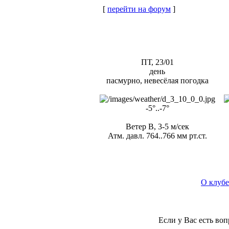
[
перейти на форум
]
ПТ, 23/01
день
пасмурно, невесёлая погодка
-5°..-7°
Ветер В, 3-5 м/сек
Атм. давл. 764..766 мм рт.ст.
О клубе
Если у Вас есть во