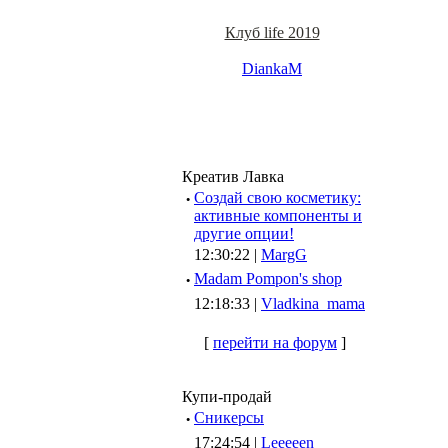
Клуб life 2019
DiankaM
Креатив Лавка
·
Создай свою косметику:
активные компоненты и
другие опции!
12:30:22 |
MargG
·
Madam Pompon's shop
12:18:33 |
Vladkina_mama
[
перейти на форум
]
Купи-продай
·
Сникерсы
17:24:54 |
Leeeeen