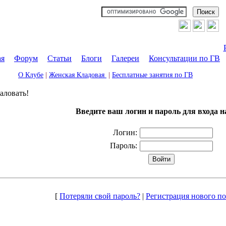
ая
|
Форум
|
Статьи
|
Блоги
|
Галереи
|
Консультации по ГВ
О Клубе
|
Женская Кладовая
|
Бесплатные занятия по ГВ
аловать!
Введите ваш логин и пароль для входа н
Логин:
Пароль:
[
Потеряли свой пароль?
|
Регистрация нового по