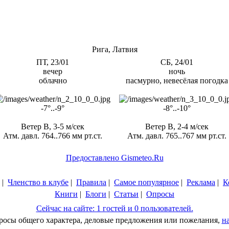
Рига, Латвия
ПТ, 23/01
СБ, 24/01
вечер
ночь
облачно
пасмурно, невесёлая погодка
-7°..-9°
-8°..-10°
Ветер В, 3-5 м/сек
Ветер В, 2-4 м/сек
Атм. давл. 764..766 мм рт.ст.
Атм. давл. 765..767 мм рт.ст.
Предоставлено Gismeteo.Ru
|
Членство в клубе
|
Правила
|
Самое популярное
|
Реклама
|
К
Книги
|
Блоги
|
Статьи
|
Опросы
Сейчас на сайте: 1 гостей и 0 пользователей.
просы общего характера, деловые предложения или пожелания,
н