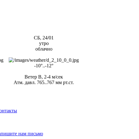
СБ, 24/01
утро
облачно
-10°..-12°
Ветер В, 2-4 м/сек
Атм. давл. 765..767 мм рт.ст.
онтакты
апишите нам письмо