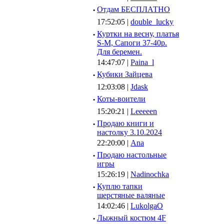
·
Отдам БЕСПЛАТНО
17:52:05 |
double_lucky
·
Куртки на весну, платья
S-M, Сапоги 37-40р.
Для беремен.
14:47:07 |
Paina_l
·
Кубики Зайцева
12:03:08 |
Jdask
·
Коты-воители
15:20:21 |
Leeeeen
·
Продаю книги и
настолку 3.10.2024
22:20:00 |
Ana
·
Продаю настольные
игры
15:26:19 |
Nadinochka
·
Куплю тапки
шерстяные валяные
14:02:46 |
LukolgaO
·
Лыжный костюм 4F