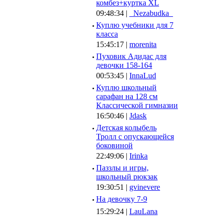
комбез+куртка XL
09:48:34 |
_Nezabudka_
·
Куплю учебники для 7
класса
15:45:17 |
morenita
·
Пуховик Адидас для
девочки 158-164
00:53:45 |
InnaLud
·
Куплю школьный
сарафан на 128 см
Классической гимназии
16:50:46 |
Jdask
·
Детская колыбель
Тролл с опускающейся
боковиной
22:49:06 |
Irinka
·
Паззлы и игры,
школьный рюкзак
19:30:51 |
gvinevere
·
Hа девочку 7-9
15:29:24 |
LauLana