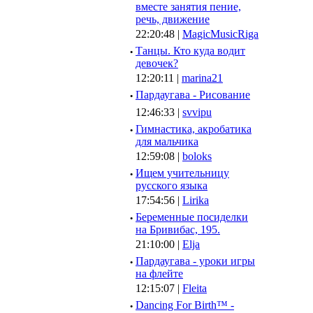
вместе занятия пение,
речь, движение
22:20:48 |
MagicMusicRiga
·
Танцы. Кто куда водит
девочек?
12:20:11 |
marina21
·
Пардаугава - Рисование
12:46:33 |
svvipu
·
Гимнастика, акробатика
для мальчика
12:59:08 |
boloks
·
Ищем учительницу
русского языка
17:54:56 |
Lirika
·
Беременные посиделки
на Бривибас, 195.
21:10:00 |
Elja
·
Пардаугава - уроки игры
на флейте
12:15:07 |
Fleita
·
Dancing For Birth™ -