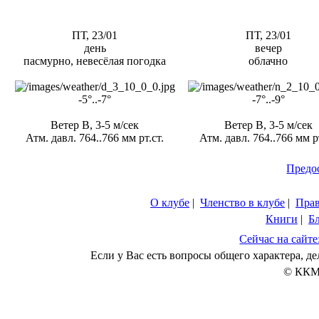
ПТ, 23/01
ПТ, 23/01
день
вечер
пасмурно, невесёлая погодка
облачно
-5°..-7°
-7°..-9°
Ветер В, 3-5 м/сек
Ветер В, 3-5 м/сек
Атм. давл. 764..766 мм рт.ст.
Атм. давл. 764..766 мм рт
Предо
О клубе
|
Членство в клубе
|
Пра
Книги
|
Б
Сейчас на сайте
Если у Вас есть вопросы общего характера, 
© ККМ