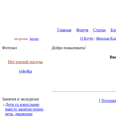
Главная
|
Форум
|
Статьи
|
Бл
О Клубе
|
Женская Кл
по-русски
latviski
Фотозал
Добро пожаловать!
Вве
Нет плохой погоды
vi4e4ka
Занятия и экскурсии
[
Потерял
·
Дети со взрослыми
вместе занятия пение,
речь, движение