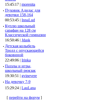
15:45:17 |
morenita
·
Пуховик Адидас для
девочки 158-164
00:53:45 |
InnaLud
·
Куплю школьный
сарафан на 128 см
Классической гимназии
16:50:46 |
Jdask
·
Детская колыбель
Тролл с опускающейся
боковиной
22:49:06 |
Irinka
·
Паззлы и игры,
школьный рюкзак
19:30:51 |
gvinevere
·
Hа девочку 7-9
15:29:24 |
LauLana
[
перейти на форум
]