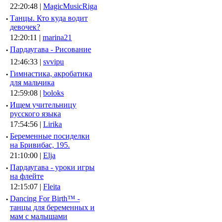
22:20:48 |
MagicMusicRiga
·
Танцы. Кто куда водит
девочек?
12:20:11 |
marina21
·
Пардаугава - Рисование
12:46:33 |
svvipu
·
Гимнастика, акробатика
для мальчика
12:59:08 |
boloks
·
Ищем учительницу
русского языка
17:54:56 |
Lirika
·
Беременные посиделки
на Бривибас, 195.
21:10:00 |
Elja
·
Пардаугава - уроки игры
на флейте
12:15:07 |
Fleita
·
Dancing For Birth™ -
танцы для беременных и
мам с малышами