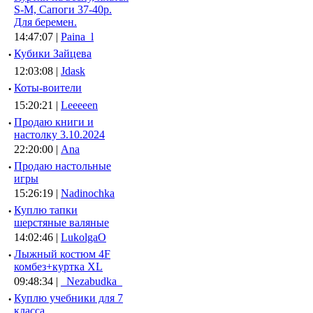
S-M, Сапоги 37-40р.
Для беремен.
14:47:07 |
Paina_l
·
Кубики Зайцева
12:03:08 |
Jdask
·
Коты-воители
15:20:21 |
Leeeeen
·
Продаю книги и
настолку 3.10.2024
22:20:00 |
Ana
·
Продаю настольные
игры
15:26:19 |
Nadinochka
·
Куплю тапки
шерстяные валяные
14:02:46 |
LukolgaO
·
Лыжный костюм 4F
комбез+куртка XL
09:48:34 |
_Nezabudka_
·
Куплю учебники для 7
класса