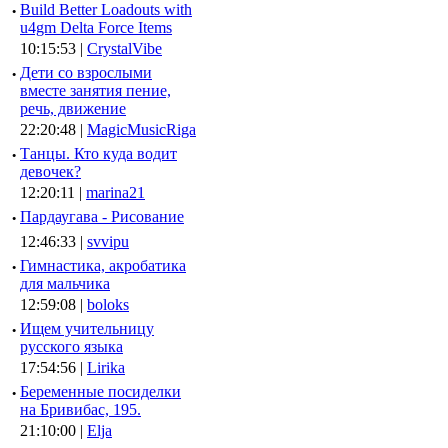
·
Build Better Loadouts with
u4gm Delta Force Items
10:15:53 |
CrystalVibe
·
Дети со взрослыми
вместе занятия пение,
речь, движение
22:20:48 |
MagicMusicRiga
·
Танцы. Кто куда водит
девочек?
12:20:11 |
marina21
·
Пардаугава - Рисование
12:46:33 |
svvipu
·
Гимнастика, акробатика
для мальчика
12:59:08 |
boloks
·
Ищем учительницу
русского языка
17:54:56 |
Lirika
·
Беременные посиделки
на Бривибас, 195.
21:10:00 |
Elja