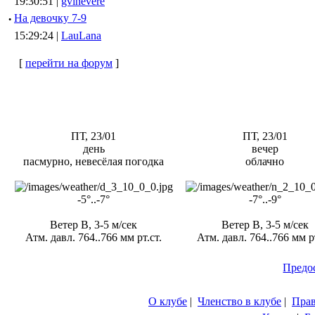
19:30:51 |
gvinevere
·
Hа девочку 7-9
15:29:24 |
LauLana
[
перейти на форум
]
ПТ, 23/01
ПТ, 23/01
день
вечер
пасмурно, невесёлая погодка
облачно
-5°..-7°
-7°..-9°
Ветер В, 3-5 м/сек
Ветер В, 3-5 м/сек
Атм. давл. 764..766 мм рт.ст.
Атм. давл. 764..766 мм рт
Предо
О клубе
|
Членство в клубе
|
Пра