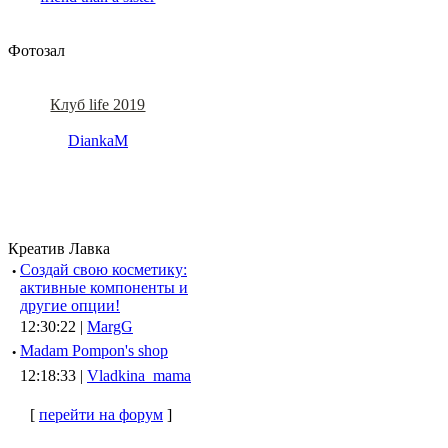
Фотозал
Клуб life 2019
DiankaM
Креатив Лавка
·
Создай свою косметику:
активные компоненты и
другие опции!
12:30:22 |
MargG
·
Madam Pompon's shop
12:18:33 |
Vladkina_mama
[
перейти на форум
]