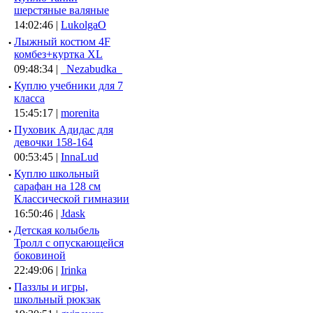
шерстяные валяные
14:02:46 |
LukolgaO
·
Лыжный костюм 4F
комбез+куртка XL
09:48:34 |
_Nezabudka_
·
Куплю учебники для 7
класса
15:45:17 |
morenita
·
Пуховик Адидас для
девочки 158-164
00:53:45 |
InnaLud
·
Куплю школьный
сарафан на 128 см
Классической гимназии
16:50:46 |
Jdask
·
Детская колыбель
Тролл с опускающейся
боковиной
22:49:06 |
Irinka
·
Паззлы и игры,
школьный рюкзак