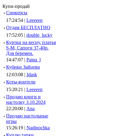
Купи-продай
·
Сникерсы
17:24:54 |
Leeeeen
·
Отдам БЕСПЛАТНО
17:52:05 |
double_lucky
·
Куртки на весну, платья
S-M, Сапоги 37-40р.
Для беремен.
14:47:07 |
Paina_l
·
Кубики Зайцева
12:03:08 |
Jdask
·
Коты-воители
15:20:21 |
Leeeeen
·
Продаю книги и
настолку 3.10.2024
22:20:00 |
Ana
·
Продаю настольные
игры
15:26:19 |
Nadinochka
·
Куплю тапки