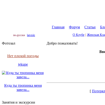
Главная
|
Форум
|
Статьи
|
Бл
О Клубе
|
Женская Кл
по-русски
latviski
Фотозал
Добро пожаловать!
Вве
Нет плохой погоды
jekupe
Куда ты тропинка меня
завела...
[
Потерял
Занятия и экскурсии