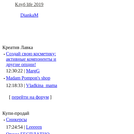
Клуб life 2019
DiankaM
Креатив Лавка
·
Создай свою косметику:
активные компоненты и
другие опции!
12:30:22 |
MargG
·
Madam Pompon's shop
12:18:33 |
Vladkina_mama
[
перейти на форум
]
Купи-продай
·
Сникерсы
17:24:54 |
Leeeeen