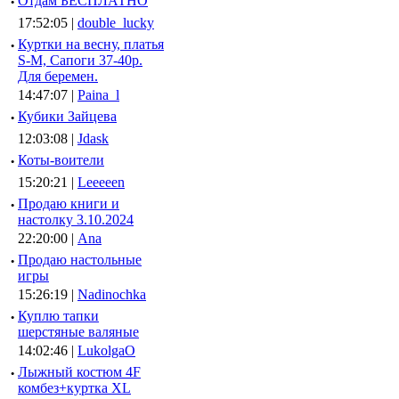
·
Отдам БЕСПЛАТНО
17:52:05 |
double_lucky
·
Куртки на весну, платья
S-M, Сапоги 37-40р.
Для беремен.
14:47:07 |
Paina_l
·
Кубики Зайцева
12:03:08 |
Jdask
·
Коты-воители
15:20:21 |
Leeeeen
·
Продаю книги и
настолку 3.10.2024
22:20:00 |
Ana
·
Продаю настольные
игры
15:26:19 |
Nadinochka
·
Куплю тапки
шерстяные валяные
14:02:46 |
LukolgaO
·
Лыжный костюм 4F
комбез+куртка XL