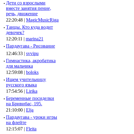
·
Дети со взрослыми
вместе занятия пение,
речь, движение
22:20:48 |
MagicMusicRiga
·
Танцы. Кто куда водит
девочек?
12:20:11 |
marina21
·
Пардаугава - Рисование
12:46:33 |
svvipu
·
Гимнастика, акробатика
для мальчика
12:59:08 |
boloks
·
Ищем учительницу
русского языка
17:54:56 |
Lirika
·
Беременные посиделки
на Бривибас, 195.
21:10:00 |
Elja
·
Пардаугава - уроки игры
на флейте
12:15:07 |
Fleita