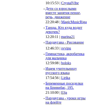
10:15:53 |
CrystalVibe
·
Дети со взрослыми
вместе занятия пение,
речь, движение
22:20:48 |
MagicMusicRiga
·
Танцы. Кто куда водит
девочек?
12:20:11 |
marina21
·
Пардаугава - Рисование
12:46:33 |
svvipu
·
Гимнастика, акробатика
для мальчика
12:59:08 |
boloks
·
Ищем учительницу
русского языка
17:54:56 |
Lirika
·
Беременные посиделки
на Бривибас, 195.
21:10:00 |
Elja
·
Пардаугава - уроки игры
на флейте