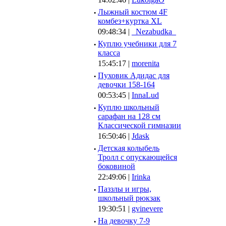
·
Лыжный костюм 4F
комбез+куртка XL
09:48:34 |
_Nezabudka_
·
Куплю учебники для 7
класса
15:45:17 |
morenita
·
Пуховик Адидас для
девочки 158-164
00:53:45 |
InnaLud
·
Куплю школьный
сарафан на 128 см
Классической гимназии
16:50:46 |
Jdask
·
Детская колыбель
Тролл с опускающейся
боковиной
22:49:06 |
Irinka
·
Паззлы и игры,
школьный рюкзак
19:30:51 |
gvinevere
·
Hа девочку 7-9