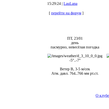
15:29:24 |
LauLana
[
перейти на форум
]
ПТ, 23/01
день
пасмурно, невесёлая погодка
-5°..-7°
Ветер В, 3-5 м/сек
Атм. давл. 764..766 мм рт.ст.
О клубе