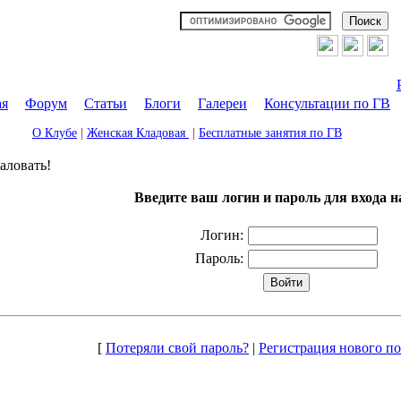
ая
|
Форум
|
Статьи
|
Блоги
|
Галереи
|
Консультации по ГВ
О Клубе
|
Женская Кладовая
|
Бесплатные занятия по ГВ
аловать!
Введите ваш логин и пароль для входа н
Логин:
Пароль:
[
Потеряли свой пароль?
|
Регистрация нового по