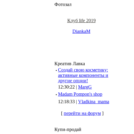
Фотозал
Клуб life 2019
DiankaM
Креатив Лавка
·
Создай свою косметику:
активные компоненты и
другие опции!
12:30:22 |
MargG
·
Madam Pompon's shop
12:18:33 |
Vladkina_mama
[
перейти на форум
]
Купи-продай