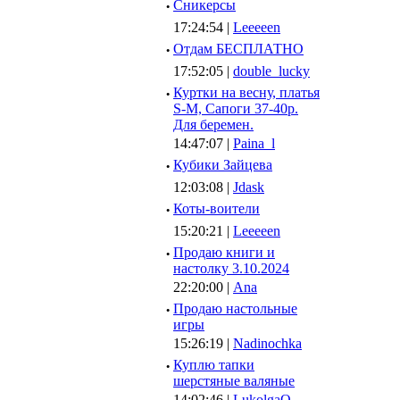
·
Сникерсы
17:24:54 |
Leeeeen
·
Отдам БЕСПЛАТНО
17:52:05 |
double_lucky
·
Куртки на весну, платья
S-M, Сапоги 37-40р.
Для беремен.
14:47:07 |
Paina_l
·
Кубики Зайцева
12:03:08 |
Jdask
·
Коты-воители
15:20:21 |
Leeeeen
·
Продаю книги и
настолку 3.10.2024
22:20:00 |
Ana
·
Продаю настольные
игры
15:26:19 |
Nadinochka
·
Куплю тапки
шерстяные валяные
14:02:46 |
LukolgaO