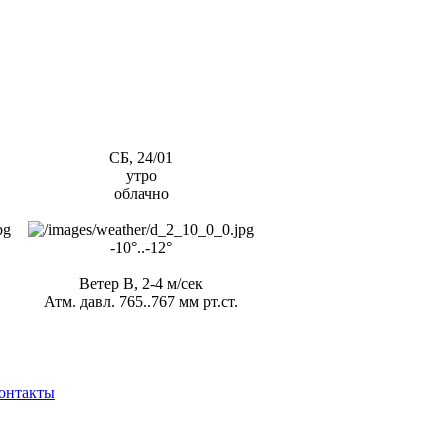
СБ, 24/01
утро
облачно
-10°..-12°
Ветер В, 2-4 м/сек
Атм. давл. 765..767 мм рт.ст.
онтакты