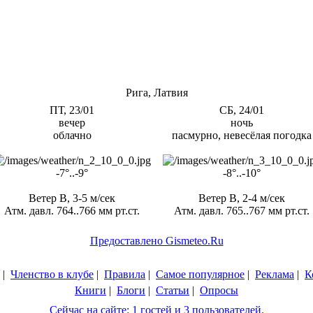
Рига, Латвия
ПТ, 23/01
СБ, 24/01
вечер
ночь
облачно
пасмурно, невесёлая погодка
-7°..-9°
-8°..-10°
Ветер В, 3-5 м/сек
Ветер В, 2-4 м/сек
Атм. давл. 764..766 мм рт.ст.
Атм. давл. 765..767 мм рт.ст.
Предоставлено Gismeteo.Ru
|
Членство в клубе
|
Правила
|
Самое популярное
|
Реклама
|
К
Книги
|
Блоги
|
Статьи
|
Опросы
Сейчас на сайте: 1 гостей и 3 пользователей.