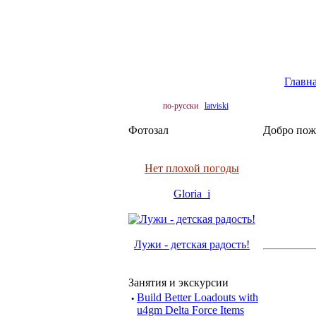
Главн
по-русски
latviski
Фотозал
Добро пож
Нет плохой погоды
Gloria_i
Лужи - детская радость!
Занятия и экскурсии
·
Build Better Loadouts with
u4gm Delta Force Items