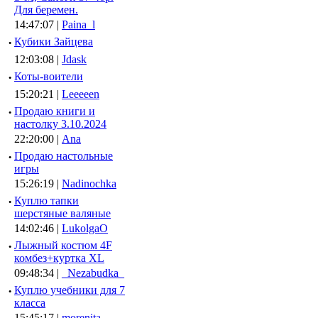
Для беремен.
14:47:07 |
Paina_l
·
Кубики Зайцева
12:03:08 |
Jdask
·
Коты-воители
15:20:21 |
Leeeeen
·
Продаю книги и
настолку 3.10.2024
22:20:00 |
Ana
·
Продаю настольные
игры
15:26:19 |
Nadinochka
·
Куплю тапки
шерстяные валяные
14:02:46 |
LukolgaO
·
Лыжный костюм 4F
комбез+куртка XL
09:48:34 |
_Nezabudka_
·
Куплю учебники для 7
класса
15:45:17 |
morenita