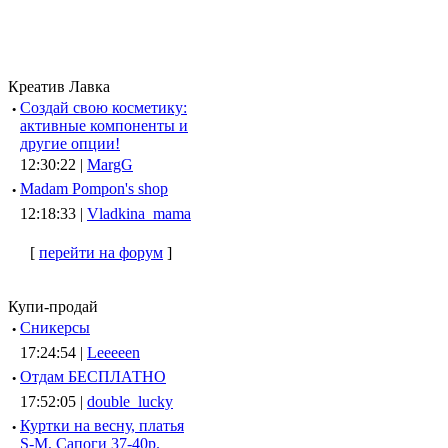
Креатив Лавка
·
Создай свою косметику:
активные компоненты и
другие опции!
12:30:22 |
MargG
·
Madam Pompon's shop
12:18:33 |
Vladkina_mama
[
перейти на форум
]
Купи-продай
·
Сникерсы
17:24:54 |
Leeeeen
·
Отдам БЕСПЛАТНО
17:52:05 |
double_lucky
·
Куртки на весну, платья
S-M, Сапоги 37-40р.