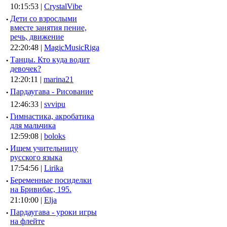
10:15:53 |
CrystalVibe
·
Дети со взрослыми
вместе занятия пение,
речь, движение
22:20:48 |
MagicMusicRiga
·
Танцы. Кто куда водит
девочек?
12:20:11 |
marina21
·
Пардаугава - Рисование
12:46:33 |
svvipu
·
Гимнастика, акробатика
для мальчика
12:59:08 |
boloks
·
Ищем учительницу
русского языка
17:54:56 |
Lirika
·
Беременные посиделки
на Бривибас, 195.
21:10:00 |
Elja
·
Пардаугава - уроки игры
на флейте