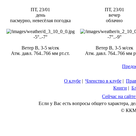
ПТ, 23/01
ПТ, 23/01
день
вечер
пасмурно, невесёлая погодка
облачно
-5°..-7°
-7°..-9°
Ветер В, 3-5 м/сек
Ветер В, 3-5 м/сек
Атм. давл. 764..766 мм рт.ст.
Атм. давл. 764..766 мм рт
Предо
О клубе
|
Членство в клубе
|
Пра
Книги
|
Б
Сейчас на сайте
Если у Вас есть вопросы общего характера, 
© ККМ