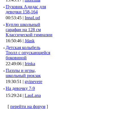
·
Пуховик Адидас для
девочки 158-164
00:53:45 |
InnaLud
·
Куплю школьный
сарафан на 128 см
Классической гимназии
16:50:46 |
Jdask
·
Детская колыбель
Тролл с опускающейся
боковиной
22:49:06 |
Irinka
·
Паззлы и игры,
школьный рюкзак
19:30:51 |
gvinevere
·
Hа девочку 7-9
15:29:24 |
LauLana
[
перейти на форум
]