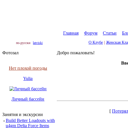
Главная
|
Форум
|
Статьи
|
Бл
О Клубе
|
Женская Кл
по-русски
latviski
Фотозал
Добро пожаловать!
Вве
Нет плохой погоды
Yulia
Личный бассейн
[
Потерял
Занятия и экскурсии
·
Build Better Loadouts with
u4gm Delta Force Items