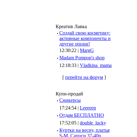
Креатив Лавка
·
Создай свою косметику:
активные компоненты и
другие опции!
12:30:22 |
MargG
·
Madam Pompon's shop
12:18:33 |
Vladkina_mama
[
перейти на форум
]
Купи-продай
·
Сникерсы
17:24:54 |
Leeeeen
·
Отдам БЕСПЛАТНО
17:52:05 |
double_lucky
·
Куртки на весну, платья
S-M, Сапоги 37-40р.