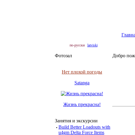
Главн
по-русски
latviski
Фотозал
Добро пож
Нет плохой погоды
Satanga
Жизнь прекрасна!
Занятия и экскурсии
·
Build Better Loadouts with
u4gm Delta Force Items