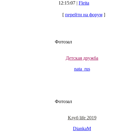
12:15:07 |
Fleita
[
перейти на форум
]
Фотозал
Детская дружба
nata_rus
Фотозал
Клуб life 2019
DiankaM