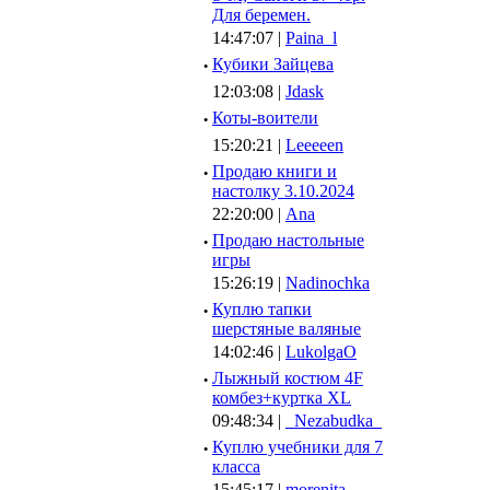
Для беремен.
14:47:07 |
Paina_l
·
Кубики Зайцева
12:03:08 |
Jdask
·
Коты-воители
15:20:21 |
Leeeeen
·
Продаю книги и
настолку 3.10.2024
22:20:00 |
Ana
·
Продаю настольные
игры
15:26:19 |
Nadinochka
·
Куплю тапки
шерстяные валяные
14:02:46 |
LukolgaO
·
Лыжный костюм 4F
комбез+куртка XL
09:48:34 |
_Nezabudka_
·
Куплю учебники для 7
класса
15:45:17 |
morenita