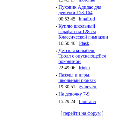
·
Пуховик Адидас для
девочки 158-164
00:53:45 |
InnaLud
·
Куплю школьный
сарафан на 128 см
Классической гимназии
16:50:46 |
Jdask
·
Детская колыбель
Тролл с опускающейся
боковиной
22:49:06 |
Irinka
·
Паззлы и игры,
школьный рюкзак
19:30:51 |
gvinevere
·
Hа девочку 7-9
15:29:24 |
LauLana
[
перейти на форум
]