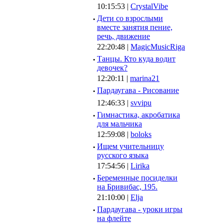
10:15:53 |
CrystalVibe
·
Дети со взрослыми
вместе занятия пение,
речь, движение
22:20:48 |
MagicMusicRiga
·
Танцы. Кто куда водит
девочек?
12:20:11 |
marina21
·
Пардаугава - Рисование
12:46:33 |
svvipu
·
Гимнастика, акробатика
для мальчика
12:59:08 |
boloks
·
Ищем учительницу
русского языка
17:54:56 |
Lirika
·
Беременные посиделки
на Бривибас, 195.
21:10:00 |
Elja
·
Пардаугава - уроки игры
на флейте