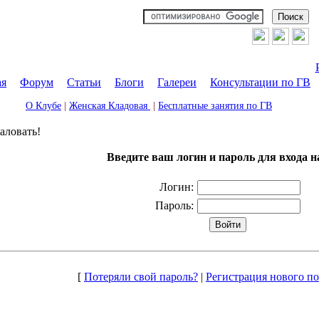
ая
|
Форум
|
Статьи
|
Блоги
|
Галереи
|
Консультации по ГВ
О Клубе
|
Женская Кладовая
|
Бесплатные занятия по ГВ
аловать!
Введите ваш логин и пароль для входа н
Логин:
Пароль:
[
Потеряли свой пароль?
|
Регистрация нового по