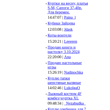
·
Куртки на весну, платья
S-M, Сапоги 37-40р.
Для беремен.
14:47:07 |
Paina_l
·
Кубики Зайцева
12:03:08 |
Jdask
·
Коты-воители
15:20:21 |
Leeeeen
·
Продаю книги и
настолку 3.10.2024
22:20:00 |
Ana
·
Продаю настольные
игры
15:26:19 |
Nadinochka
·
Куплю тапки
шерстяные валяные
14:02:46 |
LukolgaO
·
Лыжный костюм 4F
комбез+куртка XL
09:48:34 |
_Nezabudka_
·
Куплю учебники для 7