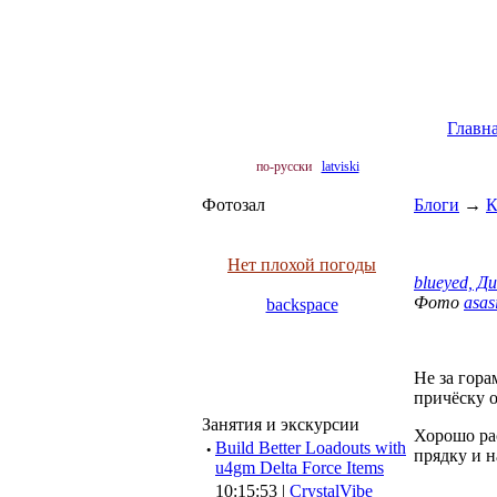
Главн
по-русски
latviski
Фотозал
Блоги
→
К
Нет плохой погоды
blueyed, Д
Фото
asas
backspace
Не за гора
причёску о
Занятия и экскурсии
Хорошо рас
·
Build Better Loadouts with
прядку и н
u4gm Delta Force Items
10:15:53 |
CrystalVibe