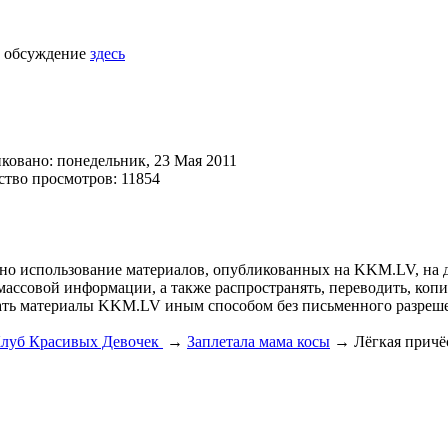
 обсуждение
здесь
ковано: понедельник, 23 Мая 2011
ство просмотров: 11854
но использование материалов, опубликованных на KKM.LV, на д
массовой информации, а также распространять, переводить, коп
ать материалы KKM.LV иным способом без письменного разре
луб Красивых Девочек
→
Заплетала мама косы
→
Лёгкая причё