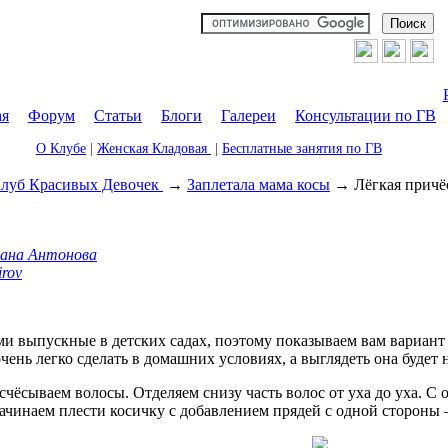
ая
|
Форум
|
Статьи
|
Блоги
|
Галереи
|
Консультации по ГВ
О Клубе
|
Женская Кладовая
|
Бесплатные занятия по ГВ
луб Красивых Девочек
→
Заплетала мама косы
→
Лёгкая причё
иана Антонова
irov
ми выпускные в детских садах, поэтому показываем вам вариант
чень легко сделать в домашних условиях, а выглядеть она будет н
чёсываем волосы. Отделяем снизу часть волос от уха до уха. С
ачинаем плести косичку с добавлением прядей с одной стороны –