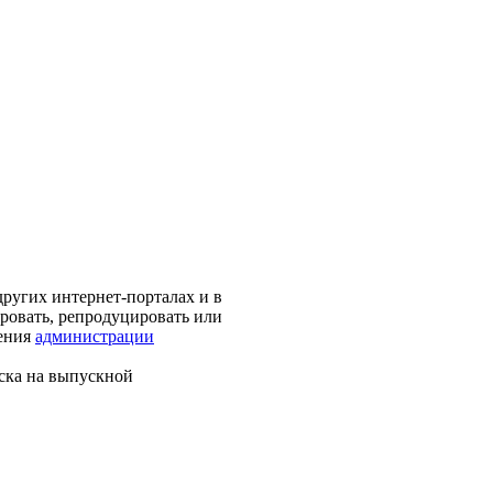
ругих интернет-порталах и в
ировать, репродуцировать или
шения
администрации
ска на выпускной