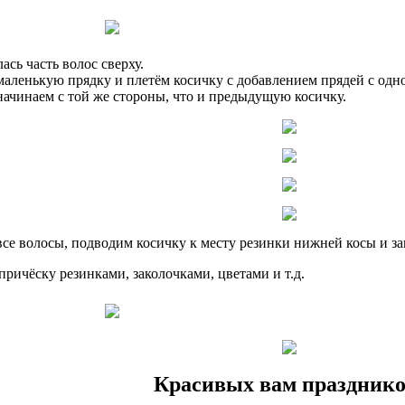
лась часть волос сверху.
маленькую прядку и плетём косичку с добавлением прядей с одн
начинаем с той же стороны, что и предыдущую косичку.
се волосы, подводим косичку к месту резинки нижней косы и за
ричёску резинками, заколочками, цветами и т.д.
Красивых вам празднико