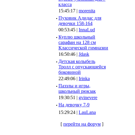
класса
15:45:17 |
morenita
·
Пуховик Адидас для
девочки 158-164
00:53:45 |
InnaLud
·
Куплю школьный
сарафан на 128 см
Классической гимназии
16:50:46 |
Jdask
·
Детская колыбель
Тролл с опускающейся
боковиной
22:49:06 |
Irinka
·
Паззлы и игры,
школьный рюкзак
19:30:51 |
gvinevere
·
Hа девочку 7-9
15:29:24 |
LauLana
[
перейти на форум
]