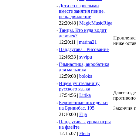
·
Дети со взрослыми
вместе занятия пение,
речь, движение
22:20:48 |
MagicMusicRiga
·
Танцы. Кто куда водит
девочек?
Проплетаем
12:20:11 |
marina21
ниже остав
·
Пардаугава - Рисование
12:46:33 |
svvipu
·
Гимнастика, акробатика
для мальчика
12:59:08 |
boloks
·
Ищем учительницу
русского языка
Далее отде
17:54:56 |
Lirika
противопо
·
Беременные посиделки
на Бривибас, 195.
Закончив п
21:10:00 |
Elja
·
Пардаугава - уроки игры
на флейте
12:15:07 |
Fleita