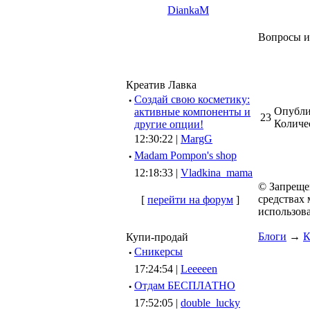
DiankaM
Вопросы и
Креатив Лавка
·
Создай свою косметику:
Опубли
активные компоненты и
23
Количе
другие опции!
12:30:22 |
MargG
·
Madam Pompon's shop
12:18:33 |
Vladkina_mama
© Запреще
средствах 
[
перейти на форум
]
использов
Блоги
→
К
Купи-продай
·
Сникерсы
17:24:54 |
Leeeeen
·
Отдам БЕСПЛАТНО
17:52:05 |
double_lucky