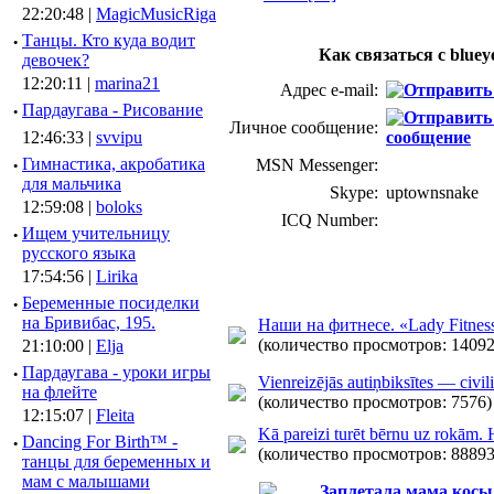
22:20:48 |
MagicMusicRiga
·
Танцы. Кто куда водит
Как связаться с bluey
девочек?
12:20:11 |
marina21
Адрес e-mail:
·
Пардаугава - Рисование
Личное сообщение:
12:46:33 |
svvipu
·
Гимнастика, акробатика
MSN Messenger:
для мальчика
Skype:
uptownsnake
12:59:08 |
boloks
ICQ Number:
·
Ищем учительницу
русского языка
17:54:56 |
Lirika
·
Беременные посиделки
на Бривибас, 195.
Наши на фитнесе. «Lady Fitnes
(количество просмотров: 14092
21:10:00 |
Elja
·
Пардаугава - уроки игры
Vienreizējās autiņbiksītes — civil
на флейте
(количество просмотров: 7576)
12:15:07 |
Fleita
Kā pareizi turēt bērnu uz rokām. 
·
Dancing For Birth™ -
(количество просмотров: 88893
танцы для беременных и
мам с малышами
Заплетала мама косы