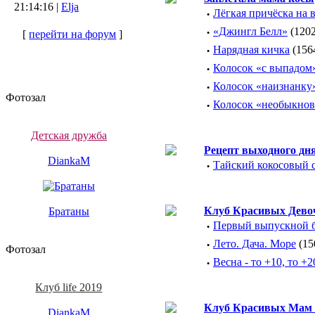
21:14:16 |
Elja
·
Лёгкая причёска на
·
«Джингл Белл»
(1202
[
перейти на форум
]
·
Нарядная кичка
(156
·
Колосок «с выпадом
·
Колосок «наизнанку
Фотозал
·
Колосок «необыкно
Детская дружба
Рецепт выходного дн
DiankaM
·
Тайский кокосовый 
Клуб Красивых Дево
Братаны
·
Первый выпускной 
·
Лето. Дача. Море
(15
Фотозал
·
Весна - то +10, то +
Клуб life 2019
Клуб Красивых Мам 
DiankaM