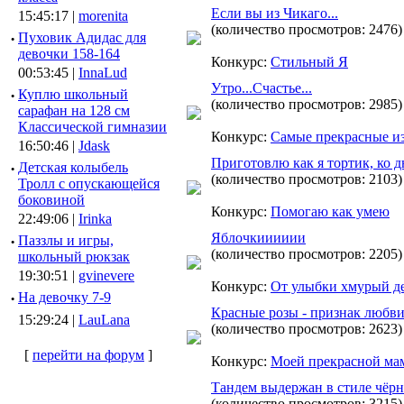
Если вы из Чикаго...
15:45:17 |
morenita
(количество просмотров: 2476)
·
Пуховик Адидас для
девочки 158-164
Конкурс:
Стильный Я
00:53:45 |
InnaLud
Утро...Счастье...
·
Куплю школьный
(количество просмотров: 2985)
сарафан на 128 см
Классической гимназии
Конкурс:
Самые прекрасные и
16:50:46 |
Jdask
Приготовлю как я тортик, ко 
·
Детская колыбель
(количество просмотров: 2103)
Тролл с опускающейся
боковиной
Конкурс:
Помогаю как умею
22:49:06 |
Irinka
Яблочкииииии
·
Паззлы и игры,
(количество просмотров: 2205)
школьный рюкзак
19:30:51 |
gvinevere
Конкурс:
От улыбки хмурый де
·
Hа девочку 7-9
Красные розы - признак любв
15:29:24 |
LauLana
(количество просмотров: 2623)
[
перейти на форум
]
Конкурс:
Моей прекрасной ма
Тандем выдержан в стиле чёрно
(количество просмотров: 3215)