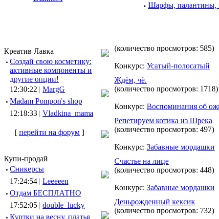
·
Шарфы, палантины, п
(количество просмотров: 585)
Креатив Лавка
·
Создай свою косметику:
Конкурс:
Усатый-полосатый
активные компоненты и
другие опции!
Ждём, чё.
(количество просмотров: 1718)
12:30:22 |
MargG
·
Madam Pompon's shop
Конкурс:
Воспоминания об ож
12:18:33 |
Vladkina_mama
Репетируем котика из Шрека
(количество просмотров: 497)
[
перейти на форум
]
Конкурс:
Забавные мордашки
Купи-продай
Счастье на лице
·
Сникерсы
(количество просмотров: 448)
17:24:54 |
Leeeeen
Конкурс:
Забавные мордашки
·
Отдам БЕСПЛАТНО
Деньрожденный кексик
17:52:05 |
double_lucky
(количество просмотров: 732)
·
Куртки на весну, платья