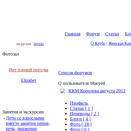
Главная
|
Форум
|
Статьи
|
Бл
О Клубе
|
Женская Кл
по-русски
latviski
Фотозал
Нет плохой погоды
Список форумов
Elizabet
О пользователе blueyed
ККМ Королева августа 2012
Профиль
Cтатьи [ 1 ]
Занятия и экскурсии
Переводы [ 2 ]
·
Дети со взрослыми
Блоги [ 4 ]
вместе занятия пение,
Фото [ 18 ]
речь, движение
Фото [ 6 ]