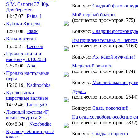
S-M, Сапоги 37-40р.
Конкурс:
Сладкий фотоконкур
Для беремен.
Мой первый брауни
14:47:07 |
Paina_l
(количество просмотров: 775)
·
Кубики Зайцева
12:03:08 |
Jdask
Конкурс:
Сладкий фотоконкур
·
Коты-воители
Вы привлекательны, я - чертов
(количество просмотров: 7168)
15:20:21 |
Leeeeen
·
Продаю книги и
Конкурс:
Ах, какой мужчина!
настолку 3.10.2024
22:20:00 |
Ana
Медвежий экзамен
(количество просмотров: 874)
·
Продаю настольные
игры
Конкурс:
Моя любимая игруш
15:26:19 |
Nadinochka
Деда...
·
Куплю тапки
(количество просмотров: 2544)
шерстяные валяные
14:02:46 |
LukolgaO
Конкурс:
Связь поколений
·
Лыжный костюм 4F
На отдыхе любовь особенно си
комбез+куртка XL
(количество просмотров: 2832)
09:48:34 |
_Nezabudka_
·
Куплю учебники для 7
Конкурс:
Сладкая парочка
класса