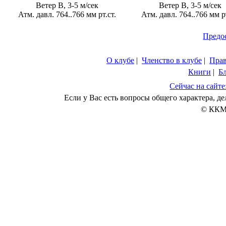
Ветер В, 3-5 м/сек
Ветер В, 3-5 м/сек
Атм. давл. 764..766 мм рт.ст.
Атм. давл. 764..766 мм рт
Предо
О клубе
|
Членство в клубе
|
Пра
Книги
|
Б
Сейчас на сайте
Если у Вас есть вопросы общего характера, 
© ККМ