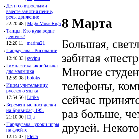
·
Дети со взрослыми
вместе занятия пение,
речь, движение
8 Марта
22:20:48 |
MagicMusicRiga
·
Танцы. Кто куда водит
девочек?
Большая, светл
12:20:11 |
marina21
·
Пардаугава - Рисование
забитая «пес
12:46:33 |
svvipu
·
Гимнастика, акробатика
Многие студен
для мальчика
12:59:08 |
boloks
телефоны, ком
·
Ищем учительницу
русского языка
сейчас принято
17:54:56 |
Lirika
·
Беременные посиделки
раз больше, ч
на Бривибас, 195.
21:10:00 |
Elja
друзей. Некото
·
Пардаугава - уроки игры
на флейте
12:15:07 |
Fleita