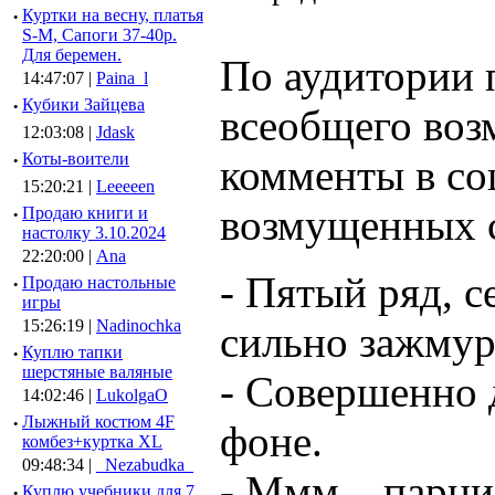
·
Куртки на весну, платья
S-M, Сапоги 37-40р.
Для беремен.
По аудитории 
14:47:07 |
Paina_l
·
Кубики Зайцева
всеобщего воз
12:03:08 |
Jdask
·
Коты-воители
комменты в со
15:20:21 |
Leeeeen
возмущенных с
·
Продаю книги и
настолку 3.10.2024
22:20:00 |
Ana
- Пятый ряд, с
·
Продаю настольные
игры
15:26:19 |
Nadinochka
сильно зажмур
·
Куплю тапки
шерстяные валяные
- Совершенно 
14:02:46 |
LukolgaO
·
Лыжный костюм 4F
фоне.
комбез+куртка XL
09:48:34 |
_Nezabudka_
- Ммм... парни
·
Куплю учебники для 7