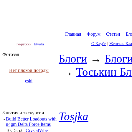
Главная
|
Форум
|
Статьи
|
Бл
О Клубе
|
Женская Кл
по-русски
latviski
Фотозал
Блоги
→
Блог
→
Тоськин Бл
Нет плохой погоды
eski
Tosjka
Занятия и экскурсии
·
Build Better Loadouts with
u4gm Delta Force Items
10:15:53 |
CrystalVibe