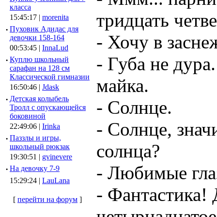
класса
тридцать четве
15:45:17 |
morenita
·
Пуховик Адидас для
- Хочу в засне
девочки 158-164
00:53:45 |
InnaLud
- Губа не дура
·
Куплю школьный
сарафан на 128 см
Классической гимназии
майка.
16:50:46 |
Jdask
·
Детская колыбель
- Солнце.
Тролл с опускающейся
боковиной
- Солнце, знач
22:49:06 |
Irinka
·
Паззлы и игры,
солнца?
школьный рюкзак
19:30:51 |
gvinevere
- Любимые гла
·
Hа девочку 7-9
15:29:24 |
LauLana
- Фантастика!
[
перейти на форум
]
четырнадцатое