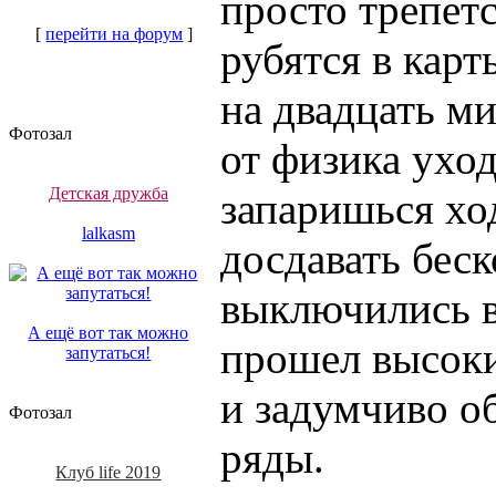
просто трепетс
[
перейти на форум
]
рубятся в карт
на двадцать ми
Фотозал
от физика уход
Детская дружба
запаришься хо
lalkasm
досдавать бес
выключились в
А ещё вот так можно
прошел высоки
запутаться!
и задумчиво о
Фотозал
ряды.
Клуб life 2019