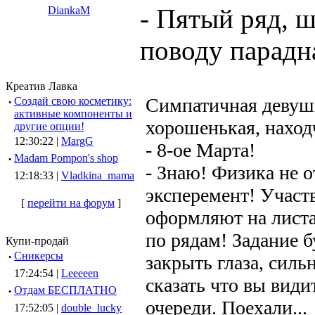
- Пятый ряд, ш
DiankaM
поводу парадн
Креатив Лавка
Симпатичная девушк
·
Создай свою косметику:
активные компоненты и
хорошенькая, наход
другие опции!
12:30:22 |
MargG
- 8-ое Марта!
·
Madam Pompon's shop
- Знаю! Физика не о
12:18:33 |
Vladkina_mama
эксперемент! Участ
[
перейти на форум
]
оформляют на листа
по рядам! Задание б
Купи-продай
·
Сникерсы
закрыть глаза, силь
17:24:54 |
Leeeeen
сказать что вы вид
·
Отдам БЕСПЛАТНО
очереди. Поехали...
17:52:05 |
double_lucky