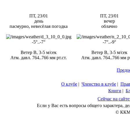
ПТ, 23/01
ПТ, 23/01
день
вечер
пасмурно, невесёлая погодка
облачно
-5°..-7°
-7°..-9°
Ветер В, 3-5 м/сек
Ветер В, 3-5 м/сек
Атм. давл. 764..766 мм рт.ст.
Атм. давл. 764..766 мм рт
Предо
О клубе
|
Членство в клубе
|
Пра
Книги
|
Б
Сейчас на сайте
Если у Вас есть вопросы общего характера, 
© ККМ