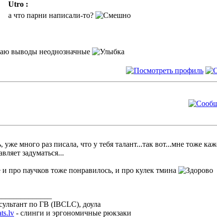
Utro :
а что парни написали-то?
аю выводы неоднозначные
, уже много раз писала, что у тебя талант...так вот...мне тоже к
авляет задуматься...
 и про паучков тоже понравилось, и про кулек тмина
______________
сультант по ГВ (IBCLC), доула
ts.lv
- слинги и эргономичные рюкзаки