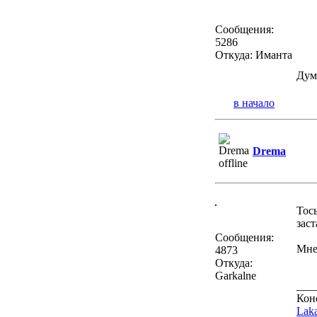
Сообщения:
5286
Откуда: Иманта
Дум
в начало
Drema
Тось
заст
Сообщения:
Мне
4873
Откуда:
Garkalne
___
Кон
Laka