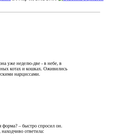
на уже неделю-две - в небе, в
нных котах и кошках. Оживились
тскими нарциссами.
я форма? – быстро спросил он.
 находчиво ответила: