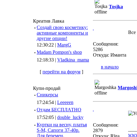
Tosjka
Креатив Лавка
·
Создай свою косметику:
Все
активные компоненты и
другие опции!
Сообщения:
12:30:22 |
MargG
5286
·
Madam Pompon's shop
Откуда: Иманта
12:18:33 |
Vladkina_mama
в начало
[
перейти на форум
]
Margosh
Купи-продай
·
Сникерсы
17:24:54 |
Leeeeen
·
Отдам БЕСПЛАТНО
17:52:05 |
double_lucky
·
Куртки на весну, платья
Сообщения:
___
S-M, Сапоги 37-40р.
2879
www
Для беремен.
Откуда: Rīga