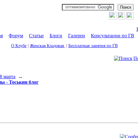
ая
|
Форум
|
Статьи
|
Блоги
|
Галереи
|
Консультации по ГВ
О Клубе
|
Женская Кладовая
|
Бесплатные занятия по ГВ
П
8 марта
→
ы - Тоськин блог