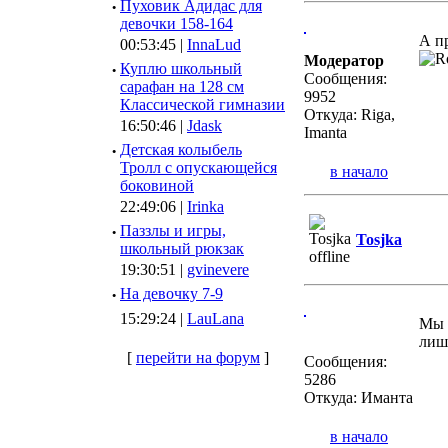
·
Пуховик Адидас для
девочки 158-164
А пр
00:53:45 |
InnaLud
Модератор
·
Куплю школьный
Сообщения:
сарафан на 128 см
9952
Классической гимназии
Откуда: Riga,
16:50:46 |
Jdask
Imanta
·
Детская колыбель
Тролл с опускающейся
в начало
боковиной
22:49:06 |
Irinka
·
Паззлы и игры,
Tosjka
школьный рюкзак
19:30:51 |
gvinevere
·
Hа девочку 7-9
15:29:24 |
LauLana
Мы 
лиш
[
перейти на форум
]
Сообщения:
5286
Откуда: Иманта
в начало