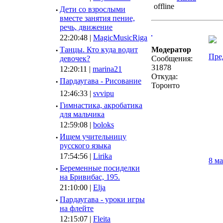
·
Дети со взрослыми
вместе занятия пение,
речь, движение
22:20:48 |
MagicMusicRiga
·
Танцы. Кто куда водит
Модератор
Пре
девочек?
Сообщения:
31878
12:20:11 |
marina21
Откуда:
·
Пардаугава - Рисование
Торонто
12:46:33 |
svvipu
·
Гимнастика, акробатика
для мальчика
12:59:08 |
boloks
·
Ищем учительницу
русского языка
17:54:56 |
Lirika
8 м
·
Беременные посиделки
на Бривибас, 195.
21:10:00 |
Elja
·
Пардаугава - уроки игры
на флейте
12:15:07 |
Fleita