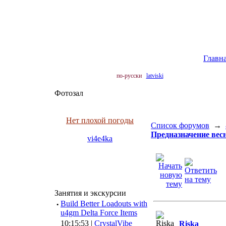
Главн
по-русски
latviski
Фотозал
Нет плохой погоды
Список форумов
→
Предназначение весн
vi4e4ka
Занятия и экскурсии
·
Build Better Loadouts with
u4gm Delta Force Items
10:15:53 |
CrystalVibe
Riska