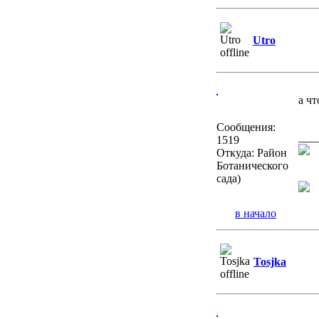
Utro
а ч
Сообщения:
___
1519
Откуда: Район
Ботанического
сада)
в начало
Tosjka