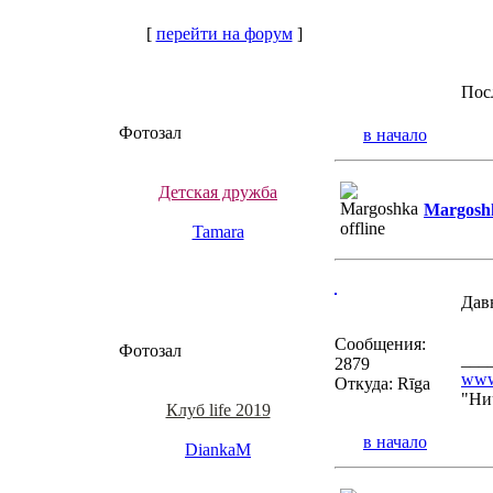
[
перейти на форум
]
Посл
Фотозал
в начало
Детская дружба
Margosh
Tamara
Дав
Сообщения:
Фотозал
___
2879
www
Откуда: Rīga
"Ни
Клуб life 2019
в начало
DiankaM