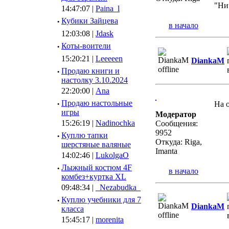
"Ни
14:47:07 |
Paina_l
·
Кубики Зайцева
в начало
12:03:08 |
Jdask
·
Коты-воители
15:20:21 |
Leeeeen
DiankaM
·
Продаю книги и
настолку 3.10.2024
22:20:00 |
Ana
·
Продаю настольные
На 
игры
Модератор
15:26:19 |
Nadinochka
Сообщения:
9952
·
Куплю тапки
Откуда: Riga,
шерстяные валяные
Imanta
14:02:46 |
LukolgaO
·
Лыжный костюм 4F
в начало
комбез+куртка XL
09:48:34 |
_Nezabudka_
·
Куплю учебники для 7
DiankaM
класса
15:45:17 |
morenita