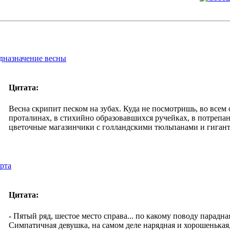
дназначение весны
Цитата:
Весна скрипит песком на зубах. Куда не посмотришь, во всем о
проталинах, в стихийно образовавшихся ручейках, в потрепа
цветочные магазинчики c голландскими тюльпанами и гиган
арта
Цитата:
- Пятый ряд, шестое место справа... по какому поводу парадна
Симпатичная девушка, на самом деле нарядная и хорошенькая,