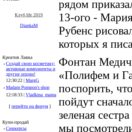
рядом приказа
13-ого - Мари
Клуб life 2019
DiankaM
Рубенс рисова
которых я пис
Креатив Лавка
Фонтан Медичи
·
Создай свою косметику:
активные компоненты и
«Полифем и Гал
другие опции!
12:30:22 |
MargG
поспорить, что
·
Madam Pompon's shop
12:18:33 |
Vladkina_mama
пойдут сначал
[
перейти на форум
]
зеленая сестр
Купи-продай
мы посмотрели
·
Сникерсы