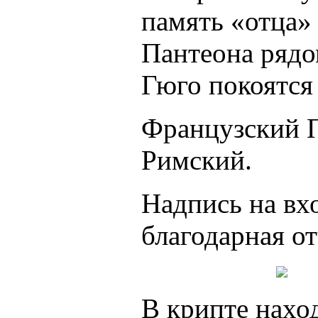
память «отца»
Пантеона рядо
Гюго покоятся
Французский П
Римский.
Надпись на вх
благодарная о
В крипте нахо