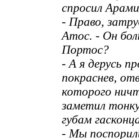
спросил Арами
- Право, затр
Атос. - Он бол
Портос?
- А я дерусь п
покраснев, от
которого ничт
заметил тонку
губам гасконца
- Мы поспорил