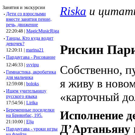
Riska
и цитаты 
Занятия и экскурсии
·
Дети со взрослыми
вместе занятия пение,
речь, движение
22:20:48 |
MagicMusicRiga
·
Танцы. Кто куда водит
девочек?
Рискин Пар
12:20:11 |
marina21
·
Пардаугава - Рисование
12:46:33 |
svvipu
Собственно, п
·
Гимнастика, акробатика
для мальчика
я живу в ново
12:59:08 |
boloks
·
Ищем учительницу
«карточный дол
русского языка
17:54:56 |
Lirika
·
Беременные посиделки
Исполнение де
на Бривибас, 195.
21:10:00 |
Elja
Д’Артаньяну 
·
Пардаугава - уроки игры
на флейте