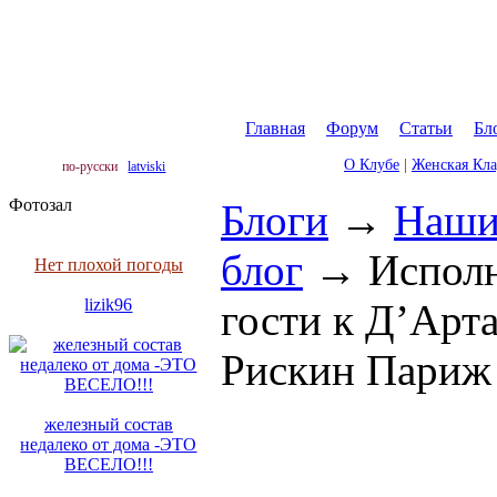
Главная
|
Форум
|
Статьи
|
Бл
О Клубе
|
Женская Кл
по-русски
latviski
Фотозал
Блоги
→
Наши
блог
→
Исполн
Нет плохой погоды
lizik96
гости к Д’Арт
Рискин Париж
железный состав
недалеко от дома -ЭТО
ВЕСЕЛО!!!