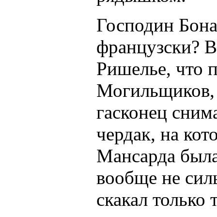
Господин Бонас
французски? 
Ришелье, что 
Могильщиков, д
гасконец снима
чердак, на кот
Мансарда была
вообще не силь
скакал только т