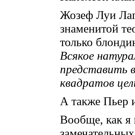
Жозеф Луи Лаг
знаменитой те
только блонди
Всякое натура
представить в
квадратов цел
А также Пьер
Вообще, как я
замечательны