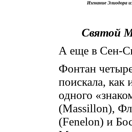
Изгнание Элиодора и
Святой М
А еще в Сен-
Фонтан четыре
поискала, как 
одного «знако
(Massillon), Ф
(Fenelon) и Бос