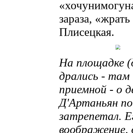
«хочунимогуна
зараза, «жрать
Плисецкая.
На площадке (
дрались - там
приемной - о 
Д'Артаньян по
затрепетал. Е
воображение, 