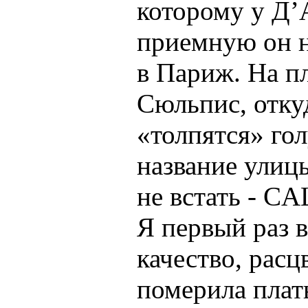
которому у Д’
приемную он н
в Париж. На п
Сюльпис, откуд
«толпятся» го
название улиц
не встать - CA
Я первый раз 
качество, расц
померила плат