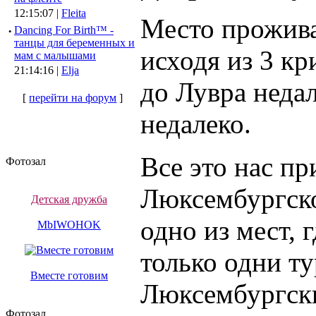
12:15:07 |
Fleita
Место прожива
·
Dancing For Birth™ -
танцы для беременных и
исходя из 3 кр
мам с малышами
21:14:16 |
Elja
до Лувра неда
[
перейти на форум
]
недалеко.
Все это нас пр
Фотозал
Люксембургског
Детская дружба
одно из мест, 
MbIWOHOK
только одни ту
Вместе готовим
Люксембургски
Фотозал