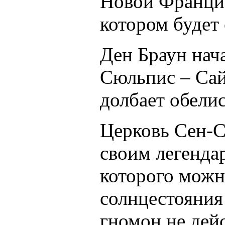
Новой Францие
котором будет 
Ден Браун нач
Сюльпис – Сай
долбает обели
Церковь Сен-С
своим легенд
которого можн
солнцестояния
гномон не дейс