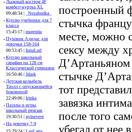
·
Лыжный костюм 4F
построенный 
комбез+куртка XL
09:48:34 |
_Nezabudka_
стычка францу
·
Куплю учебники для 7
класса
15:45:17 |
morenita
месте, можно с
·
Пуховик Адидас для
девочки 158-164
сексу между х
00:53:45 |
InnaLud
·
Куплю школьный
Д’Артаньяном 
сарафан на 128 см
Классической гимназии
стычке Д’Арта
16:50:46 |
Jdask
·
Детская колыбель
тот представи
Тролл с опускающейся
боковиной
22:49:06 |
Irinka
завязка интима
·
Паззлы и игры,
школьный рюкзак
после того са
19:30:51 |
gvinevere
·
Hа девочку 7-9
убегал от нее 
15:29:24 |
LauLana