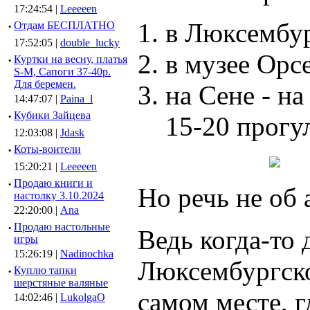
17:24:54 |
Leeeeen
в Люксембур
·
Отдам БЕСПЛАТНО
17:52:05 |
double_lucky
в музее Орсе
·
Куртки на весну, платья
S-M, Сапоги 37-40р.
Для беремен.
на Сене - н
14:47:07 |
Paina_l
·
Кубики Зайцева
15-20 прогу
12:03:08 |
Jdask
·
Коты-воители
15:20:21 |
Leeeeen
·
Продаю книги и
Но речь не об
настолку 3.10.2024
22:20:00 |
Ana
·
Продаю настольные
Ведь когда-то
игры
15:26:19 |
Nadinochka
Люксембургско
·
Куплю тапки
шерстяные валяные
самом месте, г
14:02:46 |
LukolgaO