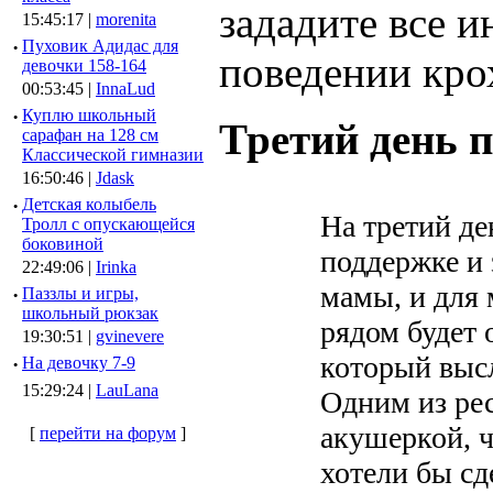
зададите все 
15:45:17 |
morenita
·
Пуховик Адидас для
поведении кро
девочки 158-164
00:53:45 |
InnaLud
·
Куплю школьный
Третий день п
сарафан на 128 см
Классической гимназии
16:50:46 |
Jdask
·
Детская колыбель
На третий де
Тролл с опускающейся
боковиной
поддержке и 
22:49:06 |
Irinka
мамы, и для 
·
Паззлы и игры,
школьный рюкзак
рядом будет 
19:30:51 |
gvinevere
который высл
·
Hа девочку 7-9
15:29:24 |
LauLana
Одним из рес
акушеркой, ч
[
перейти на форум
]
хотели бы сд