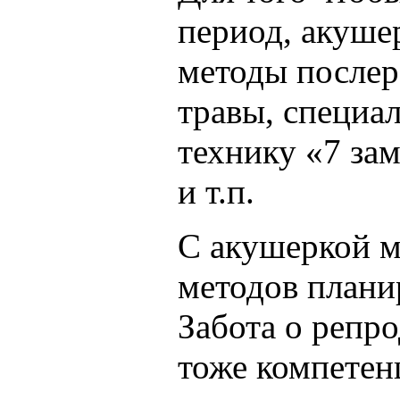
период, акуше
методы послер
травы, специа
технику «7 за
и т.п.
С акушеркой м
методов плани
Забота о репр
тоже компетен