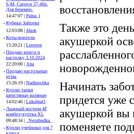
S-M, Сапоги 37-40р.
восстановлени
Для беремен.
14:47:07 |
Paina_l
·
Кубики Зайцева
Также это день
12:03:08 |
Jdask
акушеркой осв
·
Коты-воители
15:20:21 |
Leeeeen
расслабленног
·
Продаю книги и
настолку 3.10.2024
22:20:00 |
Ana
новорожденно
·
Продаю настольные
игры
Начинать забо
15:26:19 |
Nadinochka
·
Куплю тапки
шерстяные валяные
придется уже с
14:02:46 |
LukolgaO
·
Лыжный костюм 4F
акушеркой вы 
комбез+куртка XL
09:48:34 |
_Nezabudka_
поменяете под
·
Куплю учебники для 7
класса