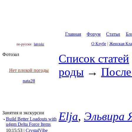
Главная
|
Форум
|
Статьи
|
Бл
О Клубе
|
Женская Кл
по-русски
latviski
Фотозал
Список статей
роды
→
После
Нет плохой погоды
nata28
Elja
,
Эльвира 
Занятия и экскурсии
·
Build Better Loadouts with
u4gm Delta Force Items
10:15:53 |
CrystalVibe