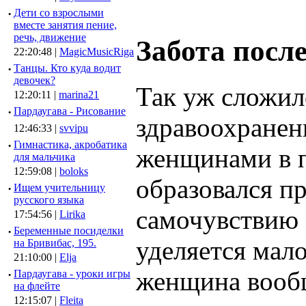
·
Дети со взрослыми
вместе занятия пение,
речь, движение
Забота после
22:20:48 |
MagicMusicRiga
·
Танцы. Кто куда водит
девочек?
Так уж сложил
12:20:11 |
marina21
·
Пардаугава - Рисование
здравоохранени
12:46:33 |
svvipu
·
Гимнастика, акробатика
женщинами в 
для мальчика
12:59:08 |
boloks
образовался п
·
Ищем учительницу
русского языка
самочувствию 
17:54:56 |
Lirika
·
Беременные посиделки
уделяется мал
на Бривибас, 195.
21:10:00 |
Elja
женщина вообщ
·
Пардаугава - уроки игры
на флейте
12:15:07 |
Fleita