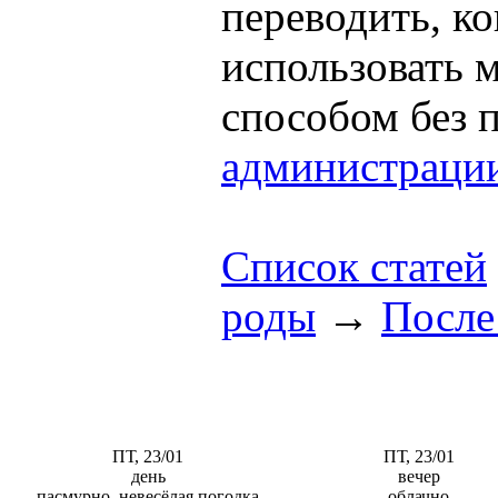
переводить, к
использовать
способом без 
администраци
Список статей
роды
→
После
ПТ, 23/01
ПТ, 23/01
день
вечер
пасмурно, невесёлая погодка
облачно