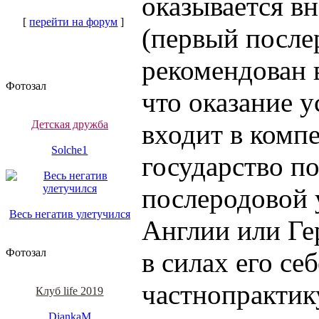
оказывается вн
[
перейти на форум
]
(первый после
рекомендован в
Фотозал
что оказание 
Детская дружба
входит в комп
Solche1
государство п
послеродовой у
Весь негатив улетучился
Англии или Ге
Фотозал
в силах его се
частнопракти
Клуб life 2019
DiankaM