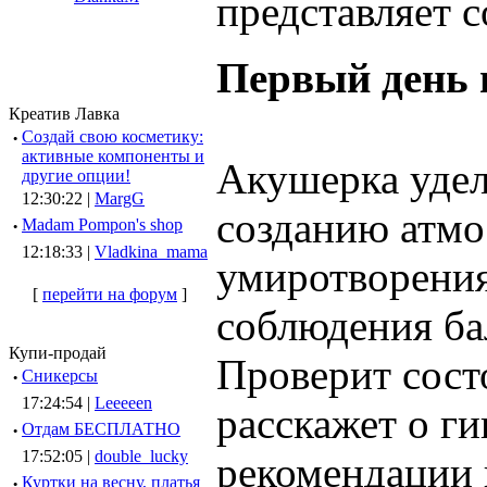
представляет 
Первый день 
Креатив Лавка
·
Создай свою косметику:
активные компоненты и
Акушерка уде
другие опции!
12:30:22 |
MargG
созданию атмо
·
Madam Pompon's shop
12:18:33 |
Vladkina_mama
умиротворения
[
перейти на форум
]
соблюдения ба
Купи-продай
Проверит состо
·
Сникерсы
17:24:54 |
Leeeeen
расскажет о г
·
Отдам БЕСПЛАТНО
17:52:05 |
double_lucky
рекомендации 
·
Куртки на весну, платья